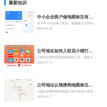
最新知识
中小企业商户做地图标注有什
对于中小企业商户来说，地图标注也有许多
么好处
好处，包括：提高可见性和曝光率：通过在
2023-05-29
地图上标注商户的位置，可以增加商户的可
见性和曝光率。当潜在客户在地图上搜索相
关服务或产品时，能够快速找到标注的商户
位置，增加商户被发现的机会。方便客户导
公司地址如何入驻花小猪打车
航：地图标注可以帮助客户更容易地找到商
小编为您整理美团商家如何入驻，商家入驻
地图标记？指路人地图标注服
户的实际位置。特别是对于新客户或不熟悉
教程、商家如何入驻地图、如何入驻地:、
2023-01-17
务中心铺如何入驻花小猪打车
该地区的客户来说，地图标注可以提供明确
养殖营业执照如何入驻地图、家政公司如何
的导航指引，减少客户的迷路和浪费时间的
地图标记？
入驻美团相关地图标注知识，详情可查看下
可能性。增加客户信任和可靠性：地图标注
方正文！
可以向客户传达商户的存在和实体指路人地
公司地址认领搜狗地图标注多
图标注服务中心面的存在。对于一些客户来
小编为您整理我在地图上标注审核认领需要
说，实体指路人地
久审核？公司地址认领地图标
多久、我在地图上标注审核认领需要多久
2023-01-17
注多久审核？
y、我在地图上标注审核认领需要多久i、我
在地图上标注审核认领需要多久Y、搜狗地