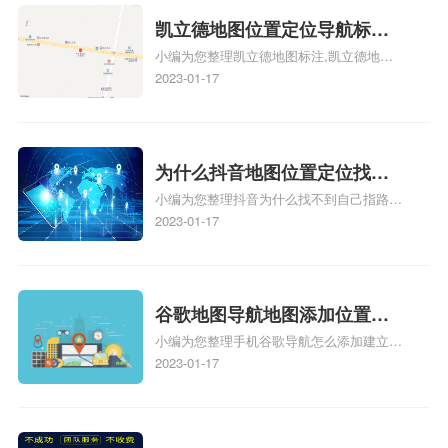
的位置，求助、凯立德导航怎么设置指路人
地图标注服务中心铺招牌相关地图标注知
凯立德地图位置定位导航标
识，详情可查看下方正文！
小编为您整理凯立德地图标注,凯立德地图
注？凯立德地图位置定位,导航,
标注怎么做啊、凯立德地图标注,凯立德地
2023-01-17
标注？
图标注怎么做啊、凯立德地图标注,凯立德
地图标注怎么做啊、凯立德导航地图怎么实
时定位、车载凯立德导航能定位车的位置吗
相关地图标注知识，详情可查看下方正文！
为什么抖音地图位置定位找不
小编为您整理抖音为什么找不到自己指路人
到了？抖音为什么找不到当前
地图标注服务中心铺的位置、地图位置更新
2023-01-17
定位了？
了，为什么抖音定位不同步更新、地图位置
电话号码更新了，为什么抖音定位不同步更
新、抖音为什么定位不到我指路人地图标注
服务中心位置、抖音突然不显示定位了相关
谷歌地图导航地图添加位置？
地图标注知识，详情可查看下方正文！
小编为您整理手机谷歌导航怎么添加建立多
添加谷歌地图导航位置？
人位置、如何在地图，谷歌地图添加公司位
2023-01-17
置……、谷歌地图怎么添加路线、谷歌地图
怎么添加路线、谷歌地图怎么添加地点相关
地图标注知识，详情可查看下方正文！