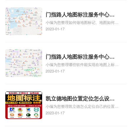
图标注要多久才显示相关地图标注知识，详
情可查看下方正文！
门指路人地图标注服务中心如
小编为您整理如何做地图标记、地图如何做
何做花小猪打车地图位置标
标记、so搜街景中如何做标记、360e启花贷
2023-01-17
记？门指路人地图标注服务中
款申请通过了是要去到门指路人地图标注服
心花小猪打车地图位置地址标
务中心办理手续的吗、哪些软件能实现在地
图上标记门指路人地图标注服务中心位置相
记？
关地图标注知识，详情可查看下方正文！
门指路人地图标注服务中心地
小编为您整理哪些软件能实现在地图上标记
图位置地址标记？门指路人地
门指路人地图标注服务中心位置、门指路人
2023-01-17
图标注服务中心苹果地图位置
地图标注服务中心地址标注、如何创建门指
地址标记？
路人地图标注服务中心定位地址、如何创建
门指路人地图标注服务中心定位地址、服装
门指路人地图标注服务中心地址标注上地图
凯立德地图位置定位怎么设置
怎么弄相关地图标注知识，详情可查看下方
小编为您整理凯立德怎么定位自己的位置
自己的指路人地图标注服务中
正文！
啊、手机凯立德地图定位怎么设置往上走、
2023-01-17
心名？凯立德地图位置定位怎
地图位置定位怎么设置自己的指路人地图标
么设置公司地址？
注服务中心名、凯立德手机版如何定位自己