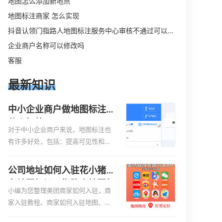
地图怎么添加新地点
地图标注商家 怎么实现
抖音认领门指路人地图标注服务中心审核不通过可以删除不
企业商户名称可以修改吗
客服
最新知识
中小企业商户做地图标注有
什么好处
对于中小企业商户来说，地图标注也
有许多好处，包括：提高可见性和曝
光率：通过在地图上标注商户的位
置，可以增加商户的可见性和曝光
公司地址如何入驻花小猪打
率。当潜在客户在地图上搜索相关服
车地图标记？指路人地图标
务或产品时，能够快速找到标注的商
小编为您整理美团商家如何入驻，商
注服务中心铺如何入驻花小
户位置，增加商户被发现的机会。方
家入驻教程、商家如何入驻地图、如
猪打车地图标记？
便客户导航：地图标注可以帮助客户
何入驻地:、养殖营业执照如何入驻地