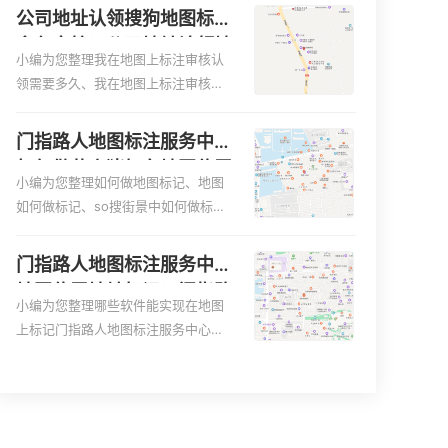
更容易地找到商户的实际位置。特别
图、家政公司如何入驻美团相关地图
公司地址认领搜狗地图标注
是对于新客户或不熟悉该地区的客户
标注知识，详情可查看下方正文！
多久审核？公司地址认领地
来说，地图标注可以提供明确的导航
小编为您整理我在地图上标注审核认
图标注多久审核？
指引，减少客户的迷路和浪费时间的
领需要多久、我在地图上标注审核认
可能性。增加客户信任和可靠性：地
领需要多久y、我在地图上标注审核认
图标注可以向客户传达商户的存在和
领需要多久i、我在地图上标注审核认
门指路人地图标注服务中心
实体指路人地图标注服务中心面的存
领需要多久Y、搜狗地图标注要多久才
如何做花小猪打车地图位置
在。对于一些客户来说，实体指路人
显示相关地图标注知识，详情可查看
小编为您整理如何做地图标记、地图
标记？门指路人地图标注服
地
下方正文！
如何做标记、so搜街景中如何做标
务中心花小猪打车地图位置
记、360e启花贷款申请通过了是要去
地址标记？
到门指路人地图标注服务中心办理手
门指路人地图标注服务中心
续的吗、哪些软件能实现在地图上标
地图位置地址标记？门指路
记门指路人地图标注服务中心位置相
小编为您整理哪些软件能实现在地图
人地图标注服务中心苹果地
关地图标注知识，详情可查看下方正
上标记门指路人地图标注服务中心位
图位置地址标记？
文！
置、门指路人地图标注服务中心地址
标注、如何创建门指路人地图标注服
务中心定位地址、如何创建门指路人
地图标注服务中心定位地址、服装门