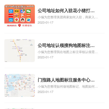
关服务或产品时，能够快速找到标注的商户
位置，增加商户被发现的机会。方便客户导
公司地址如何入驻花小猪打车
航：地图标注可以帮助客户更容易地找到商
小编为您整理美团商家如何入驻，商家入驻
地图标记？指路人地图标注服
户的实际位置。特别是对于新客户或不熟悉
教程、商家如何入驻地图、如何入驻地:、
2023-01-17
务中心铺如何入驻花小猪打车
该地区的客户来说，地图标注可以提供明确
养殖营业执照如何入驻地图、家政公司如何
的导航指引，减少客户的迷路和浪费时间的
地图标记？
入驻美团相关地图标注知识，详情可查看下
可能性。增加客户信任和可靠性：地图标注
方正文！
可以向客户传达商户的存在和实体指路人地
公司地址认领搜狗地图标注多
图标注服务中心面的存在。对于一些客户来
小编为您整理我在地图上标注审核认领需要
说，实体指路人地
久审核？公司地址认领地图标
多久、我在地图上标注审核认领需要多久
2023-01-17
注多久审核？
y、我在地图上标注审核认领需要多久i、我
在地图上标注审核认领需要多久Y、搜狗地
图标注要多久才显示相关地图标注知识，详
情可查看下方正文！
门指路人地图标注服务中心如
小编为您整理如何做地图标记、地图如何做
何做花小猪打车地图位置标
标记、so搜街景中如何做标记、360e启花贷
2023-01-17
记？门指路人地图标注服务中
款申请通过了是要去到门指路人地图标注服
心花小猪打车地图位置地址标
务中心办理手续的吗、哪些软件能实现在地
图上标记门指路人地图标注服务中心位置相