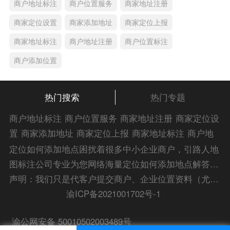
商户地址标注
商户位置服务
商家地址注册
商家定位设置
商家添加地址
商家定位上报
商家地址标注
商户地址注册
商户位置标注
商户添加位置
热门搜索
热门专题
商户地址标注
商户位置服务
商家地址注册
商家定位设
置
商家添加地址
商家定位上报
商家地址标注
商户地
址注册
商户位置标注
商户添加位置
商家位置服务
商
定位如何添加地点困扰着很多中小企业商户，引路人地
家添加位置
商户位置入驻
位置添加店名
商家位置注
图标注公司专业为您网络海量定位如何添加地点解答信
册
商户位置标注服务
公司添加位置
商家添加微信定
息，为您的企业地图标注宣传保驾护航！
声明：我们只是代客户提交商户、企业位置资料（尤其是不会操作觉得繁琐的客户），不是地图标注平台方。所提供服务为商业有偿帮助咨询人工服务费，全程都是人工提交资料，自身并不能对第三方网站的原始内容进行编辑，请知悉。Copyright 2014-2023 zlrmaps.com
位
添加门店微信
商家定位服务
商家定位信息
店铺添
渝ICP备2021001702号-1
加定位
商户地址定位
商户位置定位
商家地址认证
商
渝公网安备 50010502003489号
家位置标注
商家位置定位
添加门店信息
地图服务中