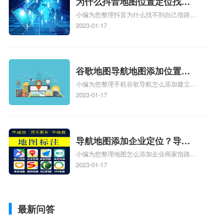
为什么抖音地图位置定位找不
小编为您整理抖音为什么找不到自己指路人
到了？抖音为什么找不到当前
地图标注服务中心铺的位置、地图位置更新
2023-01-17
定位了？
了，为什么抖音定位不同步更新、地图位置
电话号码更新了，为什么抖音定位不同步更
新、抖音为什么定位不到我指路人地图标注
服务中心位置、抖音突然不显示定位了相关
谷歌地图导航地图添加位置？
地图标注知识，详情可查看下方正文！
小编为您整理手机谷歌导航怎么添加建立多
添加谷歌地图导航位置？
人位置、如何在地图，谷歌地图添加公司位
2023-01-17
置……、谷歌地图怎么添加路线、谷歌地图
怎么添加路线、谷歌地图怎么添加地点相关
地图标注知识，详情可查看下方正文！
导航地图添加企业定位？导航
小编为您整理地图怎么添加企业商家指路人
定位企业？
地图标注服务中心铺名称、地图怎么添加企
2023-01-17
业商家指路人地图标注服务中心铺名称、企
业如何添加自己的企业位置到GPS导航地图
不同的GPS导航厂商都要添加吗、地图如何
最新问答
添加企业、地图如何添加企业相关地图标注
知识，详情可查看下方正文！