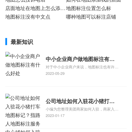
店面地址在地图上怎么添加
地图标注位置怎么标
店
地图标注没有中文点
哪种地图可以标注店铺
最新知识
中小企业商户做地图标注有什
对于中小企业商户来说，地图标注也有许多
么好处
好处，包括：提高可见性和曝光率：通过在
2023-05-29
地图上标注商户的位置，可以增加商户的可
见性和曝光率。当潜在客户在地图上搜索相
关服务或产品时，能够快速找到标注的商户
位置，增加商户被发现的机会。方便客户导
公司地址如何入驻花小猪打车
航：地图标注可以帮助客户更容易地找到商
小编为您整理美团商家如何入驻，商家入驻
地图标记？指路人地图标注服
户的实际位置。特别是对于新客户或不熟悉
教程、商家如何入驻地图、如何入驻地:、
2023-01-17
务中心铺如何入驻花小猪打车
该地区的客户来说，地图标注可以提供明确
养殖营业执照如何入驻地图、家政公司如何
的导航指引，减少客户的迷路和浪费时间的
地图标记？
入驻美团相关地图标注知识，详情可查看下
可能性。增加客户信任和可靠性：地图标注