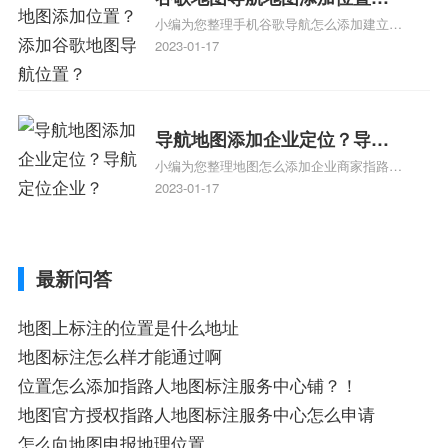
地图标注知识，详情可查看下方正文！
小编为您整理手机谷歌导航怎么添加建立多
添加谷歌地图导航位置？
人位置、如何在地图，谷歌地图添加公司位
2023-01-17
置……、谷歌地图怎么添加路线、谷歌地图
怎么添加路线、谷歌地图怎么添加地点相关
地图标注知识，详情可查看下方正文！
导航地图添加企业定位？导航
小编为您整理地图怎么添加企业商家指路人
定位企业？
地图标注服务中心铺名称、地图怎么添加企
2023-01-17
业商家指路人地图标注服务中心铺名称、企
业如何添加自己的企业位置到GPS导航地图
不同的GPS导航厂商都要添加吗、地图如何
最新问答
添加企业、地图如何添加企业相关地图标注
知识，详情可查看下方正文！
地图上标注的位置是什么地址
地图标注怎么样才能通过啊
位置怎么添加指路人地图标注服务中心铺？！
地图官方授权指路人地图标注服务中心怎么申请
怎么向地图申报地理位置