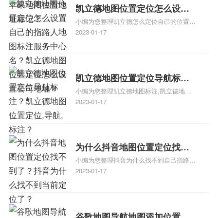
门指路人地图标注服务中心地址标注上地图
凯立德地图位置定位怎么设置
怎么弄相关地图标注知识，详情可查看下方
小编为您整理凯立德怎么定位自己的位置
自己的指路人地图标注服务中
正文！
啊、手机凯立德地图定位怎么设置往上走、
2023-01-17
心名？凯立德地图位置定位怎
地图位置定位怎么设置自己的指路人地图标
么设置公司地址？
注服务中心名、凯立德手机版如何定位自己
的位置，求助、凯立德导航怎么设置指路人
地图标注服务中心铺招牌相关地图标注知
凯立德地图位置定位导航标
识，详情可查看下方正文！
小编为您整理凯立德地图标注,凯立德地图
注？凯立德地图位置定位,导航,
标注怎么做啊、凯立德地图标注,凯立德地
2023-01-17
标注？
图标注怎么做啊、凯立德地图标注,凯立德
地图标注怎么做啊、凯立德导航地图怎么实
时定位、车载凯立德导航能定位车的位置吗
相关地图标注知识，详情可查看下方正文！
为什么抖音地图位置定位找不
小编为您整理抖音为什么找不到自己指路人
到了？抖音为什么找不到当前
地图标注服务中心铺的位置、地图位置更新
2023-01-17
定位了？
了，为什么抖音定位不同步更新、地图位置
电话号码更新了，为什么抖音定位不同步更
新、抖音为什么定位不到我指路人地图标注
服务中心位置、抖音突然不显示定位了相关
谷歌地图导航地图添加位置？