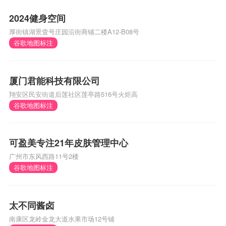
2024健身空间
厚街镇湖景壹号庄园沿街商铺二楼A12-B08号
谷歌地图标注
厦门君能科技有限公司
翔安区民安街道后莲社区莲亭路516号火炬高
谷歌地图标注
可盈美专注21年皮肤管理中心
广州市东风西路11号2楼
谷歌地图标注
太不同酱卤
南康区龙岭金龙大道水果市场12号铺