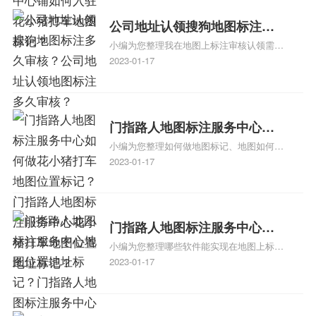
方正文！
可以向客户传达商户的存在和实体指路人地
公司地址认领搜狗地图标注多
图标注服务中心面的存在。对于一些客户来
小编为您整理我在地图上标注审核认领需要
说，实体指路人地
久审核？公司地址认领地图标
多久、我在地图上标注审核认领需要多久
2023-01-17
注多久审核？
y、我在地图上标注审核认领需要多久i、我
在地图上标注审核认领需要多久Y、搜狗地
图标注要多久才显示相关地图标注知识，详
情可查看下方正文！
门指路人地图标注服务中心如
小编为您整理如何做地图标记、地图如何做
何做花小猪打车地图位置标
标记、so搜街景中如何做标记、360e启花贷
2023-01-17
记？门指路人地图标注服务中
款申请通过了是要去到门指路人地图标注服
心花小猪打车地图位置地址标
务中心办理手续的吗、哪些软件能实现在地
图上标记门指路人地图标注服务中心位置相
记？
关地图标注知识，详情可查看下方正文！
门指路人地图标注服务中心地
小编为您整理哪些软件能实现在地图上标记
图位置地址标记？门指路人地
门指路人地图标注服务中心位置、门指路人
2023-01-17
图标注服务中心苹果地图位置
地图标注服务中心地址标注、如何创建门指
地址标记？
路人地图标注服务中心定位地址、如何创建
门指路人地图标注服务中心定位地址、服装