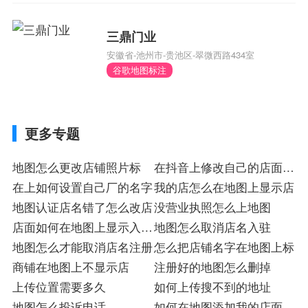
三鼎门业
安徽省-池州市-贵池区-翠微西路434室
谷歌地图标注
更多专题
地图怎么更改店铺照片标
在抖音上修改自己的店面位
在上如何设置自己厂的名字
置
我的店怎么在地图上显示店
地图认证店名错了怎么改店
没营业执照怎么上地图
店面如何在地图上显示入驻
地图怎么取消店名入驻
店
地图怎么才能取消店名注册
怎么把店铺名字在地图上标
商铺在地图上不显示店
注册好的地图怎么删掉
上传位置需要多久
如何上传搜不到的地址
地图怎么投诉电话
如何在地图添加我的店面