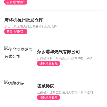
谷歌地图标注
麻将机杭州批发仓库
超山风景区南大门上岛麻将机批发仓库
谷歌地图标注
萍乡港华燃气有限公司
江西省萍乡市芦溪县五环星城10栋（芦外和
体育馆对面）
谷歌地图标注
德藏馋院
云南省大理白族自治州大理市太和街道刘官
厂村委会风阳邑村290号
谷歌地图标注