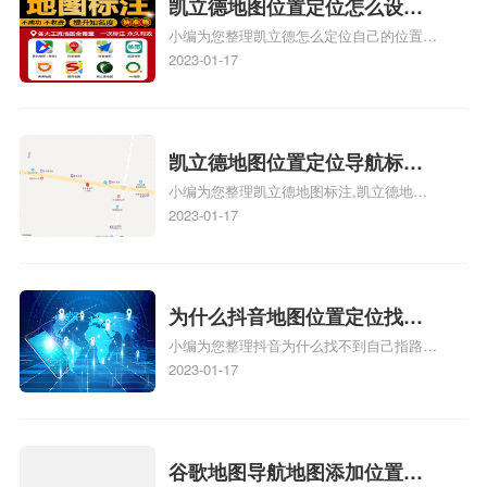
门指路人地图标注服务中心地址标注上地图
凯立德地图位置定位怎么设置
怎么弄相关地图标注知识，详情可查看下方
小编为您整理凯立德怎么定位自己的位置
自己的指路人地图标注服务中
正文！
啊、手机凯立德地图定位怎么设置往上走、
2023-01-17
心名？凯立德地图位置定位怎
地图位置定位怎么设置自己的指路人地图标
么设置公司地址？
注服务中心名、凯立德手机版如何定位自己
的位置，求助、凯立德导航怎么设置指路人
地图标注服务中心铺招牌相关地图标注知
凯立德地图位置定位导航标
识，详情可查看下方正文！
小编为您整理凯立德地图标注,凯立德地图
注？凯立德地图位置定位,导航,
标注怎么做啊、凯立德地图标注,凯立德地
2023-01-17
标注？
图标注怎么做啊、凯立德地图标注,凯立德
地图标注怎么做啊、凯立德导航地图怎么实
时定位、车载凯立德导航能定位车的位置吗
相关地图标注知识，详情可查看下方正文！
为什么抖音地图位置定位找不
小编为您整理抖音为什么找不到自己指路人
到了？抖音为什么找不到当前
地图标注服务中心铺的位置、地图位置更新
2023-01-17
定位了？
了，为什么抖音定位不同步更新、地图位置
电话号码更新了，为什么抖音定位不同步更
新、抖音为什么定位不到我指路人地图标注
服务中心位置、抖音突然不显示定位了相关
谷歌地图导航地图添加位置？