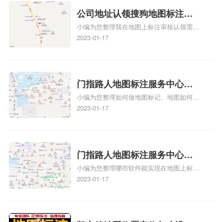
可以向客户传达商户的存在和实体指路人地
公司地址认领搜狗地图标注多
图标注服务中心面的存在。对于一些客户来
小编为您整理我在地图上标注审核认领需要
说，实体指路人地
久审核？公司地址认领地图标
多久、我在地图上标注审核认领需要多久
2023-01-17
注多久审核？
y、我在地图上标注审核认领需要多久i、我
在地图上标注审核认领需要多久Y、搜狗地
图标注要多久才显示相关地图标注知识，详
情可查看下方正文！
门指路人地图标注服务中心如
小编为您整理如何做地图标记、地图如何做
何做花小猪打车地图位置标
标记、so搜街景中如何做标记、360e启花贷
2023-01-17
记？门指路人地图标注服务中
款申请通过了是要去到门指路人地图标注服
心花小猪打车地图位置地址标
务中心办理手续的吗、哪些软件能实现在地
图上标记门指路人地图标注服务中心位置相
记？
关地图标注知识，详情可查看下方正文！
门指路人地图标注服务中心地
小编为您整理哪些软件能实现在地图上标记
图位置地址标记？门指路人地
门指路人地图标注服务中心位置、门指路人
2023-01-17
图标注服务中心苹果地图位置
地图标注服务中心地址标注、如何创建门指
地址标记？
路人地图标注服务中心定位地址、如何创建
门指路人地图标注服务中心定位地址、服装