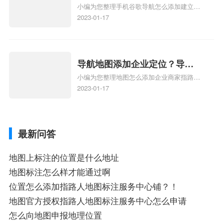
地图标注知识，详情可查看下方正文！
小编为您整理手机谷歌导航怎么添加建立多
添加谷歌地图导航位置？
人位置、如何在地图，谷歌地图添加公司位
2023-01-17
置……、谷歌地图怎么添加路线、谷歌地图
怎么添加路线、谷歌地图怎么添加地点相关
地图标注知识，详情可查看下方正文！
导航地图添加企业定位？导航
小编为您整理地图怎么添加企业商家指路人
定位企业？
地图标注服务中心铺名称、地图怎么添加企
2023-01-17
业商家指路人地图标注服务中心铺名称、企
业如何添加自己的企业位置到GPS导航地图
不同的GPS导航厂商都要添加吗、地图如何
最新问答
添加企业、地图如何添加企业相关地图标注
知识，详情可查看下方正文！
地图上标注的位置是什么地址
地图标注怎么样才能通过啊
位置怎么添加指路人地图标注服务中心铺？！
地图官方授权指路人地图标注服务中心怎么申请
怎么向地图申报地理位置