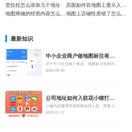
货拉拉怎么添加几个地址
址
店面如何在地图上显示入驻
地图商铺的经营内容怎么修
店
地图上店铺性质错了怎么改
改
店
最新知识
中小企业商户做地图标注有什
对于中小企业商户来说，地图标注也有许多
么好处
好处，包括：提高可见性和曝光率：通过在
2023-05-29
地图上标注商户的位置，可以增加商户的可
见性和曝光率。当潜在客户在地图上搜索相
关服务或产品时，能够快速找到标注的商户
位置，增加商户被发现的机会。方便客户导
公司地址如何入驻花小猪打车
航：地图标注可以帮助客户更容易地找到商
小编为您整理美团商家如何入驻，商家入驻
地图标记？指路人地图标注服
户的实际位置。特别是对于新客户或不熟悉
教程、商家如何入驻地图、如何入驻地:、
2023-01-17
务中心铺如何入驻花小猪打车
该地区的客户来说，地图标注可以提供明确
养殖营业执照如何入驻地图、家政公司如何
的导航指引，减少客户的迷路和浪费时间的
地图标记？
入驻美团相关地图标注知识，详情可查看下
可能性。增加客户信任和可靠性：地图标注
方正文！