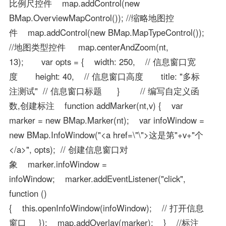
比例尺控件 map.addControl(new
BMap.OverviewMapControl()); //缩略地图控
件 map.addControl(new BMap.MapTypeControl());
//地图类型控件 map.centerAndZoom(nt,
13); var opts = { width: 250, // 信息窗口宽
度 height: 40, // 信息窗口高度 title: "多标
注测试" // 信息窗口标题 } // 编写自定义函
数,创建标注 function addMarker(nt,v) { var
marker = new BMap.Marker(nt); var infoWindow =
new BMap.InfoWindow("<a href=\"\">这是第"+v+"个
</a>", opts); // 创建信息窗口对
象 marker.infoWindow =
infoWindow; marker.addEventListener("click",
function ()
{ this.openInfoWindow(infoWindow); // 打开信息
窗口 }); map.addOverlay(marker); } //标注