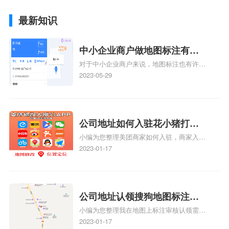
最新知识
中小企业商户做地图标注有什
对于中小企业商户来说，地图标注也有许多
么好处
好处，包括：提高可见性和曝光率：通过在
2023-05-29
地图上标注商户的位置，可以增加商户的可
见性和曝光率。当潜在客户在地图上搜索相
关服务或产品时，能够快速找到标注的商户
位置，增加商户被发现的机会。方便客户导
公司地址如何入驻花小猪打车
航：地图标注可以帮助客户更容易地找到商
小编为您整理美团商家如何入驻，商家入驻
地图标记？指路人地图标注服
户的实际位置。特别是对于新客户或不熟悉
教程、商家如何入驻地图、如何入驻地:、
2023-01-17
务中心铺如何入驻花小猪打车
该地区的客户来说，地图标注可以提供明确
养殖营业执照如何入驻地图、家政公司如何
的导航指引，减少客户的迷路和浪费时间的
地图标记？
入驻美团相关地图标注知识，详情可查看下
可能性。增加客户信任和可靠性：地图标注
方正文！
可以向客户传达商户的存在和实体指路人地
公司地址认领搜狗地图标注多
图标注服务中心面的存在。对于一些客户来
小编为您整理我在地图上标注审核认领需要
说，实体指路人地
久审核？公司地址认领地图标
多久、我在地图上标注审核认领需要多久
2023-01-17
注多久审核？