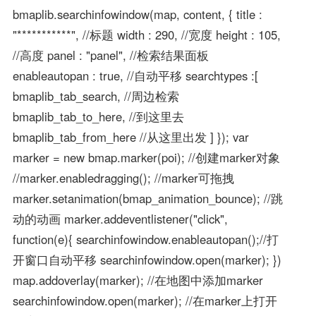
bmaplib.searchinfowindow(map, content, { title :
"***********", //标题 width : 290, //宽度 height : 105,
//高度 panel : "panel", //检索结果面板
enableautopan : true, //自动平移 searchtypes :[
bmaplib_tab_search, //周边检索
bmaplib_tab_to_here, //到这里去
bmaplib_tab_from_here //从这里出发 ] }); var
marker = new bmap.marker(poi); //创建marker对象
//marker.enabledragging(); //marker可拖拽
marker.setanimation(bmap_animation_bounce); //跳
动的动画 marker.addeventlistener("click",
function(e){ searchinfowindow.enableautopan();//打
开窗口自动平移 searchinfowindow.open(marker); })
map.addoverlay(marker); //在地图中添加marker
searchinfowindow.open(marker); //在marker上打开