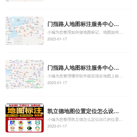
y、我在地图上标注审核认领需要多久i、我
在地图上标注审核认领需要多久Y、搜狗地
图标注要多久才显示相关地图标注知识，详
情可查看下方正文！
门指路人地图标注服务中心如
小编为您整理如何做地图标记、地图如何做
何做花小猪打车地图位置标
标记、so搜街景中如何做标记、360e启花贷
2023-01-17
记？门指路人地图标注服务中
款申请通过了是要去到门指路人地图标注服
心花小猪打车地图位置地址标
务中心办理手续的吗、哪些软件能实现在地
图上标记门指路人地图标注服务中心位置相
记？
关地图标注知识，详情可查看下方正文！
门指路人地图标注服务中心地
小编为您整理哪些软件能实现在地图上标记
图位置地址标记？门指路人地
门指路人地图标注服务中心位置、门指路人
2023-01-17
图标注服务中心苹果地图位置
地图标注服务中心地址标注、如何创建门指
地址标记？
路人地图标注服务中心定位地址、如何创建
门指路人地图标注服务中心定位地址、服装
门指路人地图标注服务中心地址标注上地图
凯立德地图位置定位怎么设置
怎么弄相关地图标注知识，详情可查看下方
小编为您整理凯立德怎么定位自己的位置
自己的指路人地图标注服务中
正文！
啊、手机凯立德地图定位怎么设置往上走、
2023-01-17
心名？凯立德地图位置定位怎
地图位置定位怎么设置自己的指路人地图标