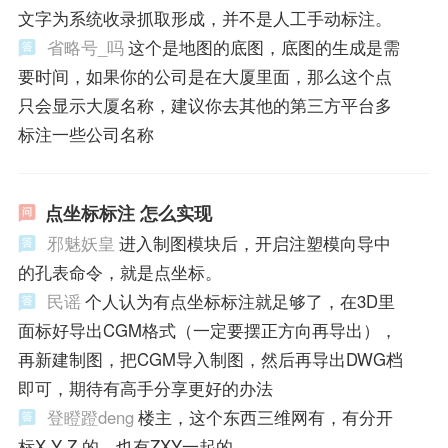
文字为系统收录抓取形成，并不是人工手动标注。
省略号_吗
这个是地图的底图，底图的生成是需
要时间，如果你的公司是在大厦里面，那么这个点
只会显示大厦名称，建议你去其他的第三方平台多
标注一些公司名称
点坐标标注 怎么实现
邪魅妖皇
进入制图模块后，开启注塑模向导中
的孔表命令，就是点坐标。
民谣
个人认为有点坐标标注就足够了，在3D里
面标好导出CGM格式（一定要摆正方向再导出），
再新建制图，把CGM导入制图，然后再导出DWG档
即可，期待有高手分享更好的办法
登瞪蹬deng
楼主，这个东西三维网有，有分开
标X Y Z 的，也有ZXY一起的。