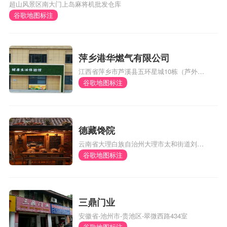
超山风景区南大门上岛麻将机批发仓库
谷歌地图标注
萍乡港华燃气有限公司
江西省萍乡市芦溪县五环星城10栋（芦外和
体育馆对面）
谷歌地图标注
德藏馋院
云南省大理白族自治州大理市太和街道刘官
厂村委会风阳邑村290号
谷歌地图标注
三鼎门业
安徽省-池州市-贵池区-翠微西路434室
谷歌地图标注