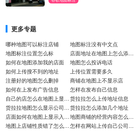
更多专题
哪种地图可以标注店铺
地图标注没有中文点
地图标注位置怎么标
店面地址在地图上怎么添加
如何在地图添加我的店面
店
地图怎么投诉电话
如何上传搜不到的地址
上传位置需要多久
注册好的地图怎么删掉
商铺在地图上不显示店
如何在上发布广告信息
怎样在发布自己信息
自己的店怎么在地图上显示
货拉拉怎么上传地址信息
店
货拉拉地图怎么显示公司地
货拉拉怎么添加几个地址
址
店面如何在地图上显示入驻
地图商铺的经营内容怎么修
店
地图上店铺性质错了怎么改
改
怎样在网站上传自己公司信
店
息