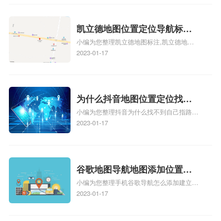
么设置公司地址？
注服务中心名、凯立德手机版如何定位自己
的位置，求助、凯立德导航怎么设置指路人
地图标注服务中心铺招牌相关地图标注知
凯立德地图位置定位导航标
识，详情可查看下方正文！
小编为您整理凯立德地图标注,凯立德地图
注？凯立德地图位置定位,导航,
标注怎么做啊、凯立德地图标注,凯立德地
2023-01-17
标注？
图标注怎么做啊、凯立德地图标注,凯立德
地图标注怎么做啊、凯立德导航地图怎么实
时定位、车载凯立德导航能定位车的位置吗
相关地图标注知识，详情可查看下方正文！
为什么抖音地图位置定位找不
小编为您整理抖音为什么找不到自己指路人
到了？抖音为什么找不到当前
地图标注服务中心铺的位置、地图位置更新
2023-01-17
定位了？
了，为什么抖音定位不同步更新、地图位置
电话号码更新了，为什么抖音定位不同步更
新、抖音为什么定位不到我指路人地图标注
服务中心位置、抖音突然不显示定位了相关
谷歌地图导航地图添加位置？
地图标注知识，详情可查看下方正文！
小编为您整理手机谷歌导航怎么添加建立多
添加谷歌地图导航位置？
人位置、如何在地图，谷歌地图添加公司位
2023-01-17
置……、谷歌地图怎么添加路线、谷歌地图
怎么添加路线、谷歌地图怎么添加地点相关