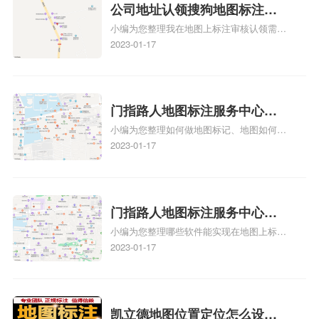
公司地址认领搜狗地图标注多
图标注服务中心面的存在。对于一些客户来
小编为您整理我在地图上标注审核认领需要
说，实体指路人地
久审核？公司地址认领地图标
多久、我在地图上标注审核认领需要多久
2023-01-17
注多久审核？
y、我在地图上标注审核认领需要多久i、我
在地图上标注审核认领需要多久Y、搜狗地
图标注要多久才显示相关地图标注知识，详
情可查看下方正文！
门指路人地图标注服务中心如
小编为您整理如何做地图标记、地图如何做
何做花小猪打车地图位置标
标记、so搜街景中如何做标记、360e启花贷
2023-01-17
记？门指路人地图标注服务中
款申请通过了是要去到门指路人地图标注服
心花小猪打车地图位置地址标
务中心办理手续的吗、哪些软件能实现在地
图上标记门指路人地图标注服务中心位置相
记？
关地图标注知识，详情可查看下方正文！
门指路人地图标注服务中心地
小编为您整理哪些软件能实现在地图上标记
图位置地址标记？门指路人地
门指路人地图标注服务中心位置、门指路人
2023-01-17
图标注服务中心苹果地图位置
地图标注服务中心地址标注、如何创建门指
地址标记？
路人地图标注服务中心定位地址、如何创建
门指路人地图标注服务中心定位地址、服装
门指路人地图标注服务中心地址标注上地图
凯立德地图位置定位怎么设置