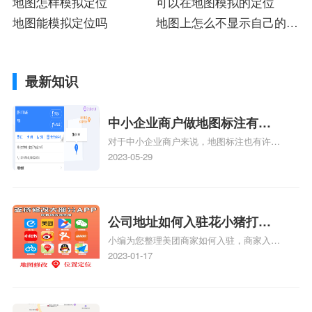
地图怎样模拟定位
到
可以在地图模拟的定位
地图能模拟定位吗
地图上怎么不显示自己的店
铺名称
最新知识
中小企业商户做地图标注有什
对于中小企业商户来说，地图标注也有许多
么好处
好处，包括：提高可见性和曝光率：通过在
2023-05-29
地图上标注商户的位置，可以增加商户的可
见性和曝光率。当潜在客户在地图上搜索相
关服务或产品时，能够快速找到标注的商户
位置，增加商户被发现的机会。方便客户导
公司地址如何入驻花小猪打车
航：地图标注可以帮助客户更容易地找到商
小编为您整理美团商家如何入驻，商家入驻
地图标记？指路人地图标注服
户的实际位置。特别是对于新客户或不熟悉
教程、商家如何入驻地图、如何入驻地:、
2023-01-17
务中心铺如何入驻花小猪打车
该地区的客户来说，地图标注可以提供明确
养殖营业执照如何入驻地图、家政公司如何
的导航指引，减少客户的迷路和浪费时间的
地图标记？
入驻美团相关地图标注知识，详情可查看下
可能性。增加客户信任和可靠性：地图标注
方正文！
可以向客户传达商户的存在和实体指路人地