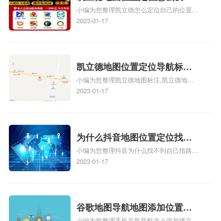
怎么弄相关地图标注知识，详情可查看下方
小编为您整理凯立德怎么定位自己的位置
自己的指路人地图标注服务中
正文！
啊、手机凯立德地图定位怎么设置往上走、
2023-01-17
心名？凯立德地图位置定位怎
地图位置定位怎么设置自己的指路人地图标
么设置公司地址？
注服务中心名、凯立德手机版如何定位自己
的位置，求助、凯立德导航怎么设置指路人
地图标注服务中心铺招牌相关地图标注知
凯立德地图位置定位导航标
识，详情可查看下方正文！
小编为您整理凯立德地图标注,凯立德地图
注？凯立德地图位置定位,导航,
标注怎么做啊、凯立德地图标注,凯立德地
2023-01-17
标注？
图标注怎么做啊、凯立德地图标注,凯立德
地图标注怎么做啊、凯立德导航地图怎么实
时定位、车载凯立德导航能定位车的位置吗
相关地图标注知识，详情可查看下方正文！
为什么抖音地图位置定位找不
小编为您整理抖音为什么找不到自己指路人
到了？抖音为什么找不到当前
地图标注服务中心铺的位置、地图位置更新
2023-01-17
定位了？
了，为什么抖音定位不同步更新、地图位置
电话号码更新了，为什么抖音定位不同步更
新、抖音为什么定位不到我指路人地图标注
服务中心位置、抖音突然不显示定位了相关
谷歌地图导航地图添加位置？
地图标注知识，详情可查看下方正文！
小编为您整理手机谷歌导航怎么添加建立多