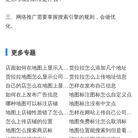
三、网络推广需要掌握搜索引擎的规则，会做优
化。
更多专题
店面如何在地图上显示入驻
货拉拉怎么添加几个地址
店
货拉拉地图怎么显示公司地
货拉拉怎么上传地址信息
址
自己的店怎么在地图上显示
怎样在发布自己信息
店
如何在上发布广告信息
地图标注图标怎么自定义点
哪种地图可以标注店铺
地图标注没有中文点
地图上店铺性质错了怎么改
怎样在网站上传自己公司信
店
怎么上传店铺的位置
息
地图免费标注怎么取消标
地图怎么搜索商店标
地图位置能搜索到但是看不