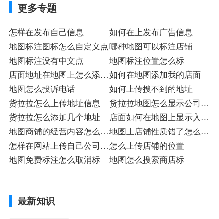
更多专题
怎样在发布自己信息
如何在上发布广告信息
地图标注图标怎么自定义点
哪种地图可以标注店铺
地图标注没有中文点
地图标注位置怎么标
店面地址在地图上怎么添加
如何在地图添加我的店面
店
地图怎么投诉电话
如何上传搜不到的地址
货拉拉怎么上传地址信息
货拉拉地图怎么显示公司地
货拉拉怎么添加几个地址
址
店面如何在地图上显示入驻
地图商铺的经营内容怎么修
店
地图上店铺性质错了怎么改
改
怎样在网站上传自己公司信
店
怎么上传店铺的位置
息
地图免费标注怎么取消标
地图怎么搜索商店标
最新知识