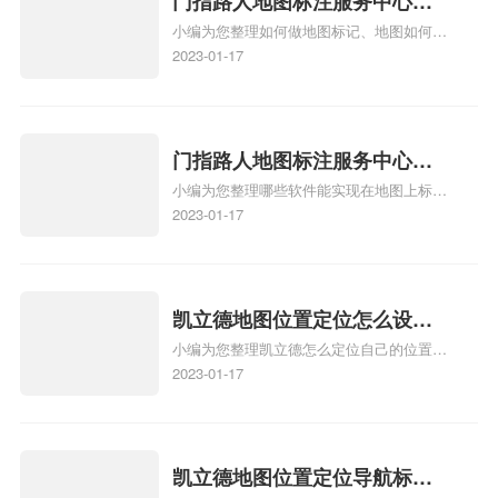
门指路人地图标注服务中心如
小编为您整理如何做地图标记、地图如何做
何做花小猪打车地图位置标
标记、so搜街景中如何做标记、360e启花贷
2023-01-17
记？门指路人地图标注服务中
款申请通过了是要去到门指路人地图标注服
心花小猪打车地图位置地址标
务中心办理手续的吗、哪些软件能实现在地
图上标记门指路人地图标注服务中心位置相
记？
关地图标注知识，详情可查看下方正文！
门指路人地图标注服务中心地
小编为您整理哪些软件能实现在地图上标记
图位置地址标记？门指路人地
门指路人地图标注服务中心位置、门指路人
2023-01-17
图标注服务中心苹果地图位置
地图标注服务中心地址标注、如何创建门指
地址标记？
路人地图标注服务中心定位地址、如何创建
门指路人地图标注服务中心定位地址、服装
门指路人地图标注服务中心地址标注上地图
凯立德地图位置定位怎么设置
怎么弄相关地图标注知识，详情可查看下方
小编为您整理凯立德怎么定位自己的位置
自己的指路人地图标注服务中
正文！
啊、手机凯立德地图定位怎么设置往上走、
2023-01-17
心名？凯立德地图位置定位怎
地图位置定位怎么设置自己的指路人地图标
么设置公司地址？
注服务中心名、凯立德手机版如何定位自己
的位置，求助、凯立德导航怎么设置指路人
地图标注服务中心铺招牌相关地图标注知
凯立德地图位置定位导航标
识，详情可查看下方正文！