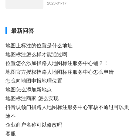
地图标注服务中心铺名称、地图怎么添加企
2023-01-17
业商家指路人地图标注服务中心铺名称、企
业如何添加自己的企业位置到GPS导航地图
不同的GPS导航厂商都要添加吗、地图如何
最新问答
添加企业、地图如何添加企业相关地图标注
知识，详情可查看下方正文！
地图上标注的位置是什么地址
地图标注怎么样才能通过啊
位置怎么添加指路人地图标注服务中心铺？！
地图官方授权指路人地图标注服务中心怎么申请
怎么向地图申报地理位置
地图怎么添加新地点
地图标注商家 怎么实现
抖音认领门指路人地图标注服务中心审核不通过可以删
除不
企业商户名称可以修改吗
客服