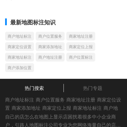
最新地图标注知识
商户地址标注
商户位置服务
商家地址注册
商家定位设置
商家添加地址
商家定位上报
商家地址标注
商户地址注册
商户位置标注
商户添加位置
热门搜索
热门专题
商户地址标注
商户位置服务
商家地址注册
商家定位设
置
商家添加地址
商家定位上报
商家地址标注
商户地
址注册
商户位置标注
商户添加位置
商家位置服务
商
自己的店怎么在地图上显示店困扰着很多中小企业商
家添加位置
商户位置入驻
位置添加店名
商家位置注
户，引路人地图标注公司专业为您网络海量自己的店怎