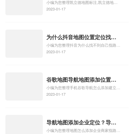
小编为您整理凯立德地图标注,凯立德地图
注？凯立德地图位置定位,导航,
标注怎么做啊、凯立德地图标注,凯立德地
2023-01-17
标注？
图标注怎么做啊、凯立德地图标注,凯立德
地图标注怎么做啊、凯立德导航地图怎么实
时定位、车载凯立德导航能定位车的位置吗
相关地图标注知识，详情可查看下方正文！
为什么抖音地图位置定位找不
小编为您整理抖音为什么找不到自己指路人
到了？抖音为什么找不到当前
地图标注服务中心铺的位置、地图位置更新
2023-01-17
定位了？
了，为什么抖音定位不同步更新、地图位置
电话号码更新了，为什么抖音定位不同步更
新、抖音为什么定位不到我指路人地图标注
服务中心位置、抖音突然不显示定位了相关
谷歌地图导航地图添加位置？
地图标注知识，详情可查看下方正文！
小编为您整理手机谷歌导航怎么添加建立多
添加谷歌地图导航位置？
人位置、如何在地图，谷歌地图添加公司位
2023-01-17
置……、谷歌地图怎么添加路线、谷歌地图
怎么添加路线、谷歌地图怎么添加地点相关
地图标注知识，详情可查看下方正文！
导航地图添加企业定位？导航
小编为您整理地图怎么添加企业商家指路人
定位企业？