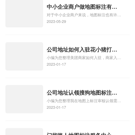
中小企业商户做地图标注有什
对于中小企业商户来说，地图标注也有许多
么好处
好处，包括：提高可见性和曝光率：通过在
2023-05-29
地图上标注商户的位置，可以增加商户的可
见性和曝光率。当潜在客户在地图上搜索相
关服务或产品时，能够快速找到标注的商户
位置，增加商户被发现的机会。方便客户导
公司地址如何入驻花小猪打车
航：地图标注可以帮助客户更容易地找到商
小编为您整理美团商家如何入驻，商家入驻
地图标记？指路人地图标注服
户的实际位置。特别是对于新客户或不熟悉
教程、商家如何入驻地图、如何入驻地:、
2023-01-17
务中心铺如何入驻花小猪打车
该地区的客户来说，地图标注可以提供明确
养殖营业执照如何入驻地图、家政公司如何
的导航指引，减少客户的迷路和浪费时间的
地图标记？
入驻美团相关地图标注知识，详情可查看下
可能性。增加客户信任和可靠性：地图标注
方正文！
可以向客户传达商户的存在和实体指路人地
公司地址认领搜狗地图标注多
图标注服务中心面的存在。对于一些客户来
小编为您整理我在地图上标注审核认领需要
说，实体指路人地
久审核？公司地址认领地图标
多久、我在地图上标注审核认领需要多久
2023-01-17
注多久审核？
y、我在地图上标注审核认领需要多久i、我
在地图上标注审核认领需要多久Y、搜狗地
图标注要多久才显示相关地图标注知识，详
情可查看下方正文！