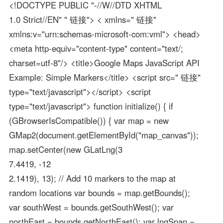
<!DOCTYPE PUBLIC "-//W//DTD XHTML
1.0 Strict//EN" " 链接"> < xmlns=" 链接"
xmlns:v="urn:schemas-microsoft-com:vml"> <head>
<meta http-equiv="content-type" content="text/;
charset=utf-8"/> <title>Google Maps JavaScript API
Example: Simple Markers</title> <script src=" 链接"
type="text/javascript"></script> <script
type="text/javascript"> function initialize() { if
(GBrowserIsCompatible()) { var map = new
GMap2(document.getElementById("map_canvas"));
map.setCenter(new GLatLng(3
7.4419, -12
2.1419), 13); // Add 10 markers to the map at
random locations var bounds = map.getBounds();
var southWest = bounds.getSouthWest(); var
northEast = bounds.getNorthEast(); var lngSpan =