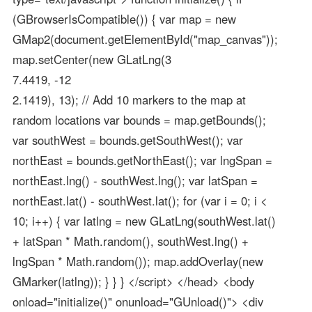
(GBrowserIsCompatible()) { var map = new
GMap2(document.getElementById("map_canvas"));
map.setCenter(new GLatLng(3
7.4419, -12
2.1419), 13); // Add 10 markers to the map at
random locations var bounds = map.getBounds();
var southWest = bounds.getSouthWest(); var
northEast = bounds.getNorthEast(); var lngSpan =
northEast.lng() - southWest.lng(); var latSpan =
northEast.lat() - southWest.lat(); for (var i = 0; i <
10; i++) { var latlng = new GLatLng(southWest.lat()
+ latSpan * Math.random(), southWest.lng() +
lngSpan * Math.random()); map.addOverlay(new
GMarker(latlng)); } } } </script> </head> <body
onload="initialize()" onunload="GUnload()"> <div