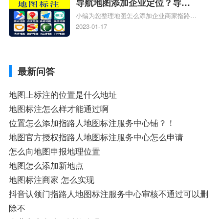
导航地图添加企业定位？导航
小编为您整理地图怎么添加企业商家指路人
定位企业？
地图标注服务中心铺名称、地图怎么添加企
2023-01-17
业商家指路人地图标注服务中心铺名称、企
业如何添加自己的企业位置到GPS导航地图
不同的GPS导航厂商都要添加吗、地图如何
最新问答
添加企业、地图如何添加企业相关地图标注
知识，详情可查看下方正文！
地图上标注的位置是什么地址
地图标注怎么样才能通过啊
位置怎么添加指路人地图标注服务中心铺？！
地图官方授权指路人地图标注服务中心怎么申请
怎么向地图申报地理位置
地图怎么添加新地点
地图标注商家 怎么实现
抖音认领门指路人地图标注服务中心审核不通过可以删
除不