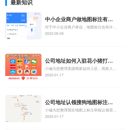
最新知识
中小企业商户做地图标注有什
对于中小企业商户来说，地图标注也有许多
么好处
好处，包括：提高可见性和曝光率：通过在
2023-05-29
地图上标注商户的位置，可以增加商户的可
见性和曝光率。当潜在客户在地图上搜索相
关服务或产品时，能够快速找到标注的商户
位置，增加商户被发现的机会。方便客户导
公司地址如何入驻花小猪打车
航：地图标注可以帮助客户更容易地找到商
小编为您整理美团商家如何入驻，商家入驻
地图标记？指路人地图标注服
户的实际位置。特别是对于新客户或不熟悉
教程、商家如何入驻地图、如何入驻地:、
2023-01-17
务中心铺如何入驻花小猪打车
该地区的客户来说，地图标注可以提供明确
养殖营业执照如何入驻地图、家政公司如何
的导航指引，减少客户的迷路和浪费时间的
地图标记？
入驻美团相关地图标注知识，详情可查看下
可能性。增加客户信任和可靠性：地图标注
方正文！
可以向客户传达商户的存在和实体指路人地
公司地址认领搜狗地图标注多
图标注服务中心面的存在。对于一些客户来
小编为您整理我在地图上标注审核认领需要
说，实体指路人地
久审核？公司地址认领地图标
多久、我在地图上标注审核认领需要多久
2023-01-17
注多久审核？
y、我在地图上标注审核认领需要多久i、我
在地图上标注审核认领需要多久Y、搜狗地