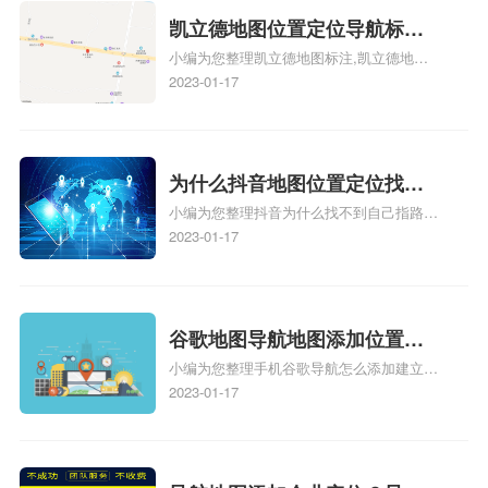
地图标注服务中心铺招牌相关地图标注知
凯立德地图位置定位导航标
识，详情可查看下方正文！
小编为您整理凯立德地图标注,凯立德地图
注？凯立德地图位置定位,导航,
标注怎么做啊、凯立德地图标注,凯立德地
2023-01-17
标注？
图标注怎么做啊、凯立德地图标注,凯立德
地图标注怎么做啊、凯立德导航地图怎么实
时定位、车载凯立德导航能定位车的位置吗
相关地图标注知识，详情可查看下方正文！
为什么抖音地图位置定位找不
小编为您整理抖音为什么找不到自己指路人
到了？抖音为什么找不到当前
地图标注服务中心铺的位置、地图位置更新
2023-01-17
定位了？
了，为什么抖音定位不同步更新、地图位置
电话号码更新了，为什么抖音定位不同步更
新、抖音为什么定位不到我指路人地图标注
服务中心位置、抖音突然不显示定位了相关
谷歌地图导航地图添加位置？
地图标注知识，详情可查看下方正文！
小编为您整理手机谷歌导航怎么添加建立多
添加谷歌地图导航位置？
人位置、如何在地图，谷歌地图添加公司位
2023-01-17
置……、谷歌地图怎么添加路线、谷歌地图
怎么添加路线、谷歌地图怎么添加地点相关
地图标注知识，详情可查看下方正文！