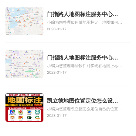
图标注要多久才显示相关地图标注知识，详
情可查看下方正文！
门指路人地图标注服务中心如
小编为您整理如何做地图标记、地图如何做
何做花小猪打车地图位置标
标记、so搜街景中如何做标记、360e启花贷
2023-01-17
记？门指路人地图标注服务中
款申请通过了是要去到门指路人地图标注服
心花小猪打车地图位置地址标
务中心办理手续的吗、哪些软件能实现在地
图上标记门指路人地图标注服务中心位置相
记？
关地图标注知识，详情可查看下方正文！
门指路人地图标注服务中心地
小编为您整理哪些软件能实现在地图上标记
图位置地址标记？门指路人地
门指路人地图标注服务中心位置、门指路人
2023-01-17
图标注服务中心苹果地图位置
地图标注服务中心地址标注、如何创建门指
地址标记？
路人地图标注服务中心定位地址、如何创建
门指路人地图标注服务中心定位地址、服装
门指路人地图标注服务中心地址标注上地图
凯立德地图位置定位怎么设置
怎么弄相关地图标注知识，详情可查看下方
小编为您整理凯立德怎么定位自己的位置
自己的指路人地图标注服务中
正文！
啊、手机凯立德地图定位怎么设置往上走、
2023-01-17
心名？凯立德地图位置定位怎
地图位置定位怎么设置自己的指路人地图标
么设置公司地址？
注服务中心名、凯立德手机版如何定位自己
的位置，求助、凯立德导航怎么设置指路人