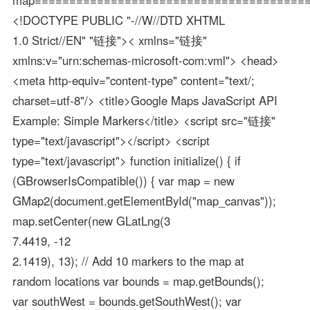
<!DOCTYPE PUBLIC "-//W//DTD XHTML
1.0 Strict//EN" "链接">< xmlns="链接"
xmlns:v="urn:schemas-microsoft-com:vml"> <head>
<meta http-equiv="content-type" content="text/;
charset=utf-8"/> <title>Google Maps JavaScript API
Example: Simple Markers</title> <script src="链接"
type="text/javascript"></script> <script
type="text/javascript"> function initialize() { if
(GBrowserIsCompatible()) { var map = new
GMap2(document.getElementById("map_canvas"));
map.setCenter(new GLatLng(3
7.4419, -12
2.1419), 13); // Add 10 markers to the map at
random locations var bounds = map.getBounds();
var southWest = bounds.getSouthWest(); var