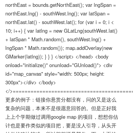
northEast = bounds.getNorthEast(); var lngSpan =
northEast.lng() - southWest.lng(); var latSpan =
northEast.lat() - southWest.lat(); for (var i = 0; i <
10; i++) { var latlng = new GLatLng(southWest.lat()
+ latSpan * Math.random(), southWest.lng() +
lngSpan * Math.random()); map.addOverlay(new
GMarker(latlng)); } } } </script> </head> <body
onload="initialize()" onunload="GUnload()"> <div
id="map_canvas" style="width: 500px; height:
300px"></div> </body>
</>========================================
更多的例子：链接你悬赏分都没有，问的又是这么
复杂的问题，本来不是很愿意回答的。但是正好我
上上个学期做过调用google map 的项目，想想你估
计也是要作类似的项目把，要是没人引导，从头开