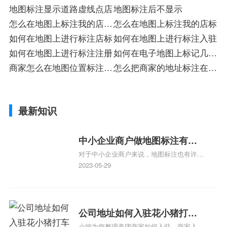
地图标注显示道路虚线点店
地图标注后不显示
怎么在地图上标注我的店铺
怎么在地图上标注我的店标
入驻
如何在地图上进行标注店标
如何在地图上进行标注入驻
如何在地图上进行标注注册
如何在电子地图上标记几个
商家怎么在地图位置标注店
目标点
怎么把商家的地址标注在地
标
图上铺
最新知识
中小企业商户做地图标注有什
对于中小企业商户来说，地图标注也有许多
么好处
好处，包括：提高可见性和曝光率：通过在
2023-05-29
地图上标注商户的位置，可以增加商户的可
见性和曝光率。当潜在客户在地图上搜索相
关服务或产品时，能够快速找到标注的商户
位置，增加商户被发现的机会。方便客户导
公司地址如何入驻花小猪打车
航：地图标注可以帮助客户更容易地找到商
小编为您整理美团商家如何入驻，商家入驻