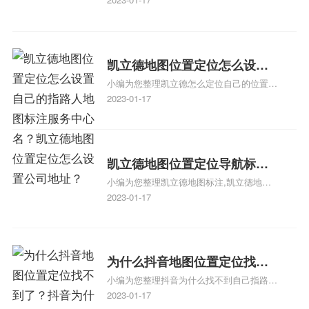
图标注服务中心苹果地图位置
地图标注服务中心地址标注、如何创建门指
地址标记？
路人地图标注服务中心定位地址、如何创建
门指路人地图标注服务中心定位地址、服装
门指路人地图标注服务中心地址标注上地图
凯立德地图位置定位怎么设置
怎么弄相关地图标注知识，详情可查看下方
小编为您整理凯立德怎么定位自己的位置
自己的指路人地图标注服务中
正文！
啊、手机凯立德地图定位怎么设置往上走、
2023-01-17
心名？凯立德地图位置定位怎
地图位置定位怎么设置自己的指路人地图标
么设置公司地址？
注服务中心名、凯立德手机版如何定位自己
的位置，求助、凯立德导航怎么设置指路人
地图标注服务中心铺招牌相关地图标注知
凯立德地图位置定位导航标
识，详情可查看下方正文！
小编为您整理凯立德地图标注,凯立德地图
注？凯立德地图位置定位,导航,
标注怎么做啊、凯立德地图标注,凯立德地
2023-01-17
标注？
图标注怎么做啊、凯立德地图标注,凯立德
地图标注怎么做啊、凯立德导航地图怎么实
时定位、车载凯立德导航能定位车的位置吗
相关地图标注知识，详情可查看下方正文！
为什么抖音地图位置定位找不
小编为您整理抖音为什么找不到自己指路人
到了？抖音为什么找不到当前
地图标注服务中心铺的位置、地图位置更新
2023-01-17
定位了？