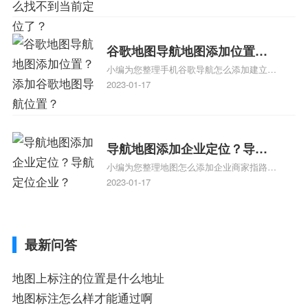
了，为什么抖音定位不同步更新、地图位置
电话号码更新了，为什么抖音定位不同步更
新、抖音为什么定位不到我指路人地图标注
服务中心位置、抖音突然不显示定位了相关
谷歌地图导航地图添加位置？
地图标注知识，详情可查看下方正文！
小编为您整理手机谷歌导航怎么添加建立多
添加谷歌地图导航位置？
人位置、如何在地图，谷歌地图添加公司位
2023-01-17
置……、谷歌地图怎么添加路线、谷歌地图
怎么添加路线、谷歌地图怎么添加地点相关
地图标注知识，详情可查看下方正文！
导航地图添加企业定位？导航
小编为您整理地图怎么添加企业商家指路人
定位企业？
地图标注服务中心铺名称、地图怎么添加企
2023-01-17
业商家指路人地图标注服务中心铺名称、企
业如何添加自己的企业位置到GPS导航地图
不同的GPS导航厂商都要添加吗、地图如何
最新问答
添加企业、地图如何添加企业相关地图标注
知识，详情可查看下方正文！
地图上标注的位置是什么地址
地图标注怎么样才能通过啊