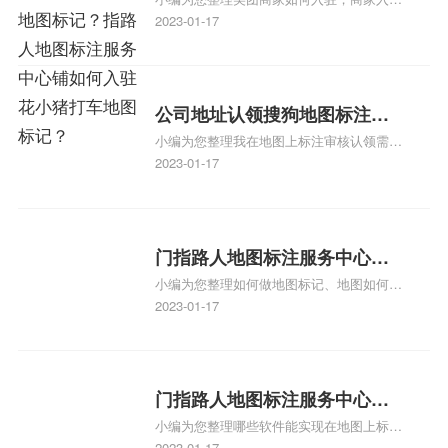
地图标记？指路人地图标注服
户的实际位置。特别是对于新客户或不熟悉
教程、商家如何入驻地图、如何入驻地:、
2023-01-17
务中心铺如何入驻花小猪打车
该地区的客户来说，地图标注可以提供明确
养殖营业执照如何入驻地图、家政公司如何
的导航指引，减少客户的迷路和浪费时间的
地图标记？
入驻美团相关地图标注知识，详情可查看下
可能性。增加客户信任和可靠性：地图标注
方正文！
可以向客户传达商户的存在和实体指路人地
公司地址认领搜狗地图标注多
图标注服务中心面的存在。对于一些客户来
小编为您整理我在地图上标注审核认领需要
说，实体指路人地
久审核？公司地址认领地图标
多久、我在地图上标注审核认领需要多久
2023-01-17
注多久审核？
y、我在地图上标注审核认领需要多久i、我
在地图上标注审核认领需要多久Y、搜狗地
图标注要多久才显示相关地图标注知识，详
情可查看下方正文！
门指路人地图标注服务中心如
小编为您整理如何做地图标记、地图如何做
何做花小猪打车地图位置标
标记、so搜街景中如何做标记、360e启花贷
2023-01-17
记？门指路人地图标注服务中
款申请通过了是要去到门指路人地图标注服
心花小猪打车地图位置地址标
务中心办理手续的吗、哪些软件能实现在地
图上标记门指路人地图标注服务中心位置相
记？
关地图标注知识，详情可查看下方正文！
门指路人地图标注服务中心地
小编为您整理哪些软件能实现在地图上标记
图位置地址标记？门指路人地
门指路人地图标注服务中心位置、门指路人
2023-01-17