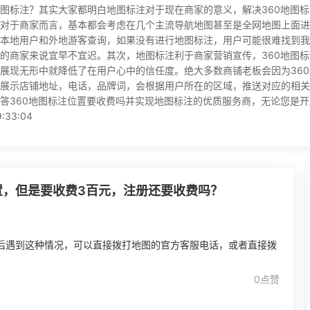
图标注？其实大家都明白地图标注对于现在商家的意义，解决360地图
对于商家而言，基本都会考虑在几个主流导航地图甚至是全网地图上面进
本地用户和外地游客查询，如果没有进行地图标注，用户可能很难找到我
的商家来说宜早不宜迟。其次，地图标注利于商家营销宣传，360地图
展现无形中就降低了在用户心中的信任度。绝大多数商铺老板会因为36
展示店铺地址，电话，品牌词，会根据用户所在的区域，推送对应的相关
答360地图标注位置要收费吗并实现地图标注的优质服务商，无论您是
33:04
置，但是要收费3百元，注册还要收费吗？
后遇到这种情况，可以直接拨打地图的官方客服电话，或者直接拨
0点赞