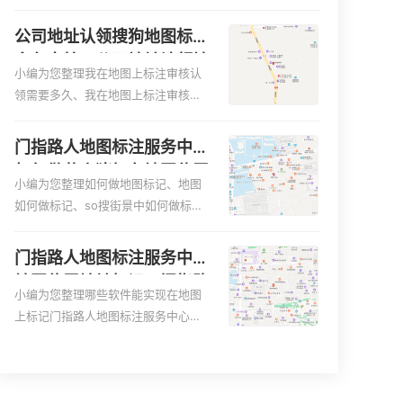
便客户导航：地图标注可以帮助客户
何入驻地:、养殖营业执照如何入驻地
更容易地找到商户的实际位置。特别
图、家政公司如何入驻美团相关地图
公司地址认领搜狗地图标注
是对于新客户或不熟悉该地区的客户
标注知识，详情可查看下方正文！
多久审核？公司地址认领地
来说，地图标注可以提供明确的导航
小编为您整理我在地图上标注审核认
图标注多久审核？
指引，减少客户的迷路和浪费时间的
领需要多久、我在地图上标注审核认
可能性。增加客户信任和可靠性：地
领需要多久y、我在地图上标注审核认
图标注可以向客户传达商户的存在和
领需要多久i、我在地图上标注审核认
门指路人地图标注服务中心
实体指路人地图标注服务中心面的存
领需要多久Y、搜狗地图标注要多久才
如何做花小猪打车地图位置
在。对于一些客户来说，实体指路人
显示相关地图标注知识，详情可查看
小编为您整理如何做地图标记、地图
标记？门指路人地图标注服
地
下方正文！
如何做标记、so搜街景中如何做标
务中心花小猪打车地图位置
记、360e启花贷款申请通过了是要去
地址标记？
到门指路人地图标注服务中心办理手
门指路人地图标注服务中心
续的吗、哪些软件能实现在地图上标
地图位置地址标记？门指路
记门指路人地图标注服务中心位置相
小编为您整理哪些软件能实现在地图
人地图标注服务中心苹果地
关地图标注知识，详情可查看下方正
上标记门指路人地图标注服务中心位
图位置地址标记？
文！
置、门指路人地图标注服务中心地址
标注、如何创建门指路人地图标注服
务中心定位地址、如何创建门指路人
地图标注服务中心定位地址、服装门