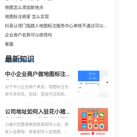
地图怎么添加新地点
地图标注商家 怎么实现
抖音认领门指路人地图标注服务中心审核不通过可以删除不
企业商户名称可以修改吗
客服
最新知识
中小企业商户做地图标注有
什么好处
对于中小企业商户来说，地图标注也
有许多好处，包括：提高可见性和曝
光率：通过在地图上标注商户的位
置，可以增加商户的可见性和曝光
公司地址如何入驻花小猪打
率。当潜在客户在地图上搜索相关服
车地图标记？指路人地图标
务或产品时，能够快速找到标注的商
小编为您整理美团商家如何入驻，商
注服务中心铺如何入驻花小
户位置，增加商户被发现的机会。方
家入驻教程、商家如何入驻地图、如
猪打车地图标记？