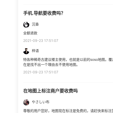
手机.导航要收费吗？
沉香
全额退款
2021-09-23 17:51:07
梓语
特各种稀奇古建议楼主使用，也就是以前的soso地图。
在是找不出一个理由去不使用地图。
2021-09-23 17:51:07
在地图上标注商户要收费吗
やさしい布
尊敬的用户您好，地图现在标注是免费的，请赶快来标注