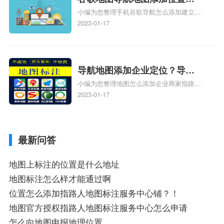
地图标注知识，详情可查看下方正文！
小编为您整理手机谷歌导航怎么添加建立多
添加谷歌地图导航位置？
人位置、如何在地图，谷歌地图添加公司位
2023-01-17
置……、谷歌地图怎么添加路线、谷歌地图
怎么添加路线、谷歌地图怎么添加地点相关
地图标注知识，详情可查看下方正文！
导航地图添加企业定位？导航
小编为您整理地图怎么添加企业商家指路人
定位企业？
地图标注服务中心铺名称、地图怎么添加企
2023-01-17
业商家指路人地图标注服务中心铺名称、企
业如何添加自己的企业位置到GPS导航地图
不同的GPS导航厂商都要添加吗、地图如何
最新问答
添加企业、地图如何添加企业相关地图标注
知识，详情可查看下方正文！
地图上标注的位置是什么地址
地图标注怎么样才能通过啊
位置怎么添加指路人地图标注服务中心铺？！
地图官方授权指路人地图标注服务中心怎么申请
怎么向地图申报地理位置