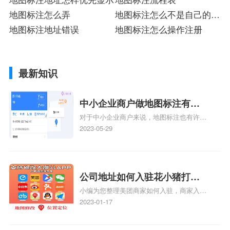
地图标注怎么弄
地图标注怎么不是自己的地
地图标注地址错误
址
地图标注怎么操作注册
最新知识
中小企业商户做地图标注有什
对于中小企业商户来说，地图标注也有许多
么好处
好处，包括：提高可见性和曝光率：通过在
2023-05-29
地图上标注商户的位置，可以增加商户的可
见性和曝光率。当潜在客户在地图上搜索相
关服务或产品时，能够快速找到标注的商户
位置，增加商户被发现的机会。方便客户导
公司地址如何入驻花小猪打车
航：地图标注可以帮助客户更容易地找到商
小编为您整理美团商家如何入驻，商家入驻
地图标记？指路人地图标注服
户的实际位置。特别是对于新客户或不熟悉
教程、商家如何入驻地图、如何入驻地:、
2023-01-17
务中心铺如何入驻花小猪打车
该地区的客户来说，地图标注可以提供明确
养殖营业执照如何入驻地图、家政公司如何
的导航指引，减少客户的迷路和浪费时间的
地图标记？
入驻美团相关地图标注知识，详情可查看下
可能性。增加客户信任和可靠性：地图标注