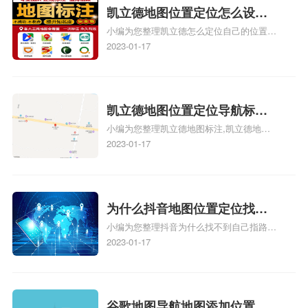
门指路人地图标注服务中心地址标注上地图
凯立德地图位置定位怎么设置
怎么弄相关地图标注知识，详情可查看下方
小编为您整理凯立德怎么定位自己的位置
自己的指路人地图标注服务中
正文！
啊、手机凯立德地图定位怎么设置往上走、
2023-01-17
心名？凯立德地图位置定位怎
地图位置定位怎么设置自己的指路人地图标
么设置公司地址？
注服务中心名、凯立德手机版如何定位自己
的位置，求助、凯立德导航怎么设置指路人
地图标注服务中心铺招牌相关地图标注知
凯立德地图位置定位导航标
识，详情可查看下方正文！
小编为您整理凯立德地图标注,凯立德地图
注？凯立德地图位置定位,导航,
标注怎么做啊、凯立德地图标注,凯立德地
2023-01-17
标注？
图标注怎么做啊、凯立德地图标注,凯立德
地图标注怎么做啊、凯立德导航地图怎么实
时定位、车载凯立德导航能定位车的位置吗
相关地图标注知识，详情可查看下方正文！
为什么抖音地图位置定位找不
小编为您整理抖音为什么找不到自己指路人
到了？抖音为什么找不到当前
地图标注服务中心铺的位置、地图位置更新
2023-01-17
定位了？
了，为什么抖音定位不同步更新、地图位置
电话号码更新了，为什么抖音定位不同步更
新、抖音为什么定位不到我指路人地图标注
服务中心位置、抖音突然不显示定位了相关
谷歌地图导航地图添加位置？