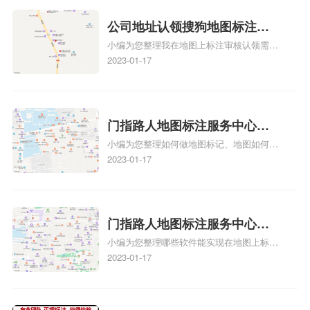
方正文！
可以向客户传达商户的存在和实体指路人地
公司地址认领搜狗地图标注多
图标注服务中心面的存在。对于一些客户来
小编为您整理我在地图上标注审核认领需要
说，实体指路人地
久审核？公司地址认领地图标
多久、我在地图上标注审核认领需要多久
2023-01-17
注多久审核？
y、我在地图上标注审核认领需要多久i、我
在地图上标注审核认领需要多久Y、搜狗地
图标注要多久才显示相关地图标注知识，详
情可查看下方正文！
门指路人地图标注服务中心如
小编为您整理如何做地图标记、地图如何做
何做花小猪打车地图位置标
标记、so搜街景中如何做标记、360e启花贷
2023-01-17
记？门指路人地图标注服务中
款申请通过了是要去到门指路人地图标注服
心花小猪打车地图位置地址标
务中心办理手续的吗、哪些软件能实现在地
图上标记门指路人地图标注服务中心位置相
记？
关地图标注知识，详情可查看下方正文！
门指路人地图标注服务中心地
小编为您整理哪些软件能实现在地图上标记
图位置地址标记？门指路人地
门指路人地图标注服务中心位置、门指路人
2023-01-17
图标注服务中心苹果地图位置
地图标注服务中心地址标注、如何创建门指
地址标记？
路人地图标注服务中心定位地址、如何创建
门指路人地图标注服务中心定位地址、服装