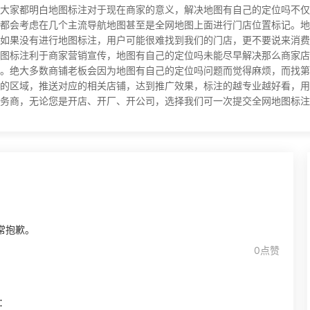
大家都明白地图标注对于现在商家的意义，解决地图有自己的定位吗不仅
都会考虑在几个主流导航地图甚至是全网地图上面进行门店位置标记。地
如果没有进行地图标注，用户可能很难找到我们的门店，更不要说来消费
图标注利于商家营销宣传，地图有自己的定位吗未能尽早解决那么商家店
。绝大多数商铺老板会因为地图有自己的定位吗问题而觉得麻烦，而找第
的区域，推送对应的相关店铺，达到推广效果，标注的越专业越好看，用
，无论您是开店、开厂、开公司，选择我们可一次提交全网地图标注，长期有效！
常抱歉。
0点赞
：