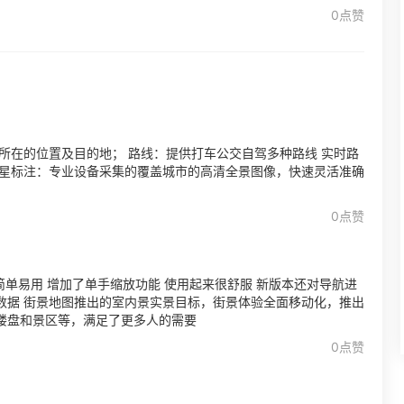
0点赞
所在的位置及目的地； 路线：提供打车公交自驾多种路线 实时路
卫星标注：专业设备采集的覆盖城市的高清全景图像，快速灵活准确
0点赞
简单易用 增加了单手缩放功能 使用起来很舒服 新版本还对导航进
数据 街景地图推出的室内景实景目标，街景体验全面移动化，推出
楼盘和景区等，满足了更多人的需要
0点赞