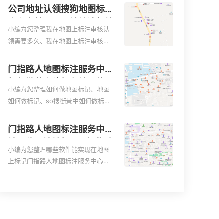
更容易地找到商户的实际位置。特别
图、家政公司如何入驻美团相关地图
公司地址认领搜狗地图标注
是对于新客户或不熟悉该地区的客户
标注知识，详情可查看下方正文！
多久审核？公司地址认领地
来说，地图标注可以提供明确的导航
小编为您整理我在地图上标注审核认
图标注多久审核？
指引，减少客户的迷路和浪费时间的
领需要多久、我在地图上标注审核认
可能性。增加客户信任和可靠性：地
领需要多久y、我在地图上标注审核认
图标注可以向客户传达商户的存在和
领需要多久i、我在地图上标注审核认
门指路人地图标注服务中心
实体指路人地图标注服务中心面的存
领需要多久Y、搜狗地图标注要多久才
如何做花小猪打车地图位置
在。对于一些客户来说，实体指路人
显示相关地图标注知识，详情可查看
小编为您整理如何做地图标记、地图
标记？门指路人地图标注服
地
下方正文！
如何做标记、so搜街景中如何做标
务中心花小猪打车地图位置
记、360e启花贷款申请通过了是要去
地址标记？
到门指路人地图标注服务中心办理手
门指路人地图标注服务中心
续的吗、哪些软件能实现在地图上标
地图位置地址标记？门指路
记门指路人地图标注服务中心位置相
小编为您整理哪些软件能实现在地图
人地图标注服务中心苹果地
关地图标注知识，详情可查看下方正
上标记门指路人地图标注服务中心位
图位置地址标记？
文！
置、门指路人地图标注服务中心地址
标注、如何创建门指路人地图标注服
务中心定位地址、如何创建门指路人
地图标注服务中心定位地址、服装门