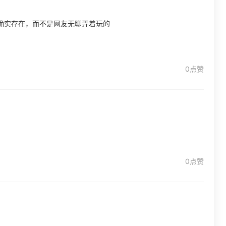
确实存在，而不是网友无聊弄着玩的
0点赞
0点赞