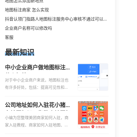
地图怎么添加新地点
地图标注商家 怎么实现
抖音认领门指路人地图标注服务中心审核不通过可以删除不
企业商户名称可以修改吗
客服
最新知识
中小企业商户做地图标注有
什么好处
对于中小企业商户来说，地图标注也
有许多好处，包括：提高可见性和曝
光率：通过在地图上标注商户的位
置，可以增加商户的可见性和曝光
公司地址如何入驻花小猪打
率。当潜在客户在地图上搜索相关服
车地图标记？指路人地图标
务或产品时，能够快速找到标注的商
小编为您整理美团商家如何入驻，商
注服务中心铺如何入驻花小
户位置，增加商户被发现的机会。方
家入驻教程、商家如何入驻地图、如
猪打车地图标记？
便客户导航：地图标注可以帮助客户
何入驻地:、养殖营业执照如何入驻地