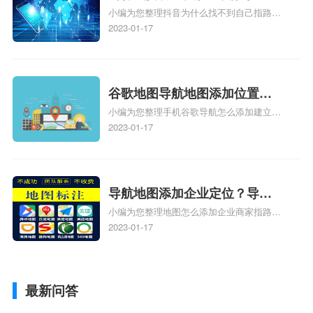
小编为您整理抖音为什么找不到自己指路人
到了？抖音为什么找不到当前
地图标注服务中心铺的位置、地图位置更新
2023-01-17
定位了？
了，为什么抖音定位不同步更新、地图位置
电话号码更新了，为什么抖音定位不同步更
新、抖音为什么定位不到我指路人地图标注
服务中心位置、抖音突然不显示定位了相关
谷歌地图导航地图添加位置？
地图标注知识，详情可查看下方正文！
小编为您整理手机谷歌导航怎么添加建立多
添加谷歌地图导航位置？
人位置、如何在地图，谷歌地图添加公司位
2023-01-17
置……、谷歌地图怎么添加路线、谷歌地图
怎么添加路线、谷歌地图怎么添加地点相关
地图标注知识，详情可查看下方正文！
导航地图添加企业定位？导航
小编为您整理地图怎么添加企业商家指路人
定位企业？
地图标注服务中心铺名称、地图怎么添加企
2023-01-17
业商家指路人地图标注服务中心铺名称、企
业如何添加自己的企业位置到GPS导航地图
不同的GPS导航厂商都要添加吗、地图如何
最新问答
添加企业、地图如何添加企业相关地图标注
知识，详情可查看下方正文！