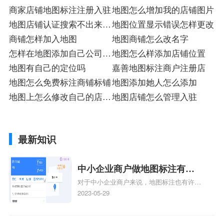
商家店铺地图标注注册入驻
地图怎么增加我的店铺图片
地图店铺认证搜索不出来入
地图位置显示错误怎样更改
驻店
商铺怎样加入地图
地图商铺怎么改名字
怎样在地图添加自己公司名
地图怎么样添加店铺位置
字
地图有自己的定位吗
嘉善地图标注商户注册店
地图怎么免费标注商铺标铺
地图添加她人怎么添加
地图上怎么修改自己的店铺
地图店铺怎么管理入驻
标
最新知识
中小企业商户做地图标注有什
对于中小企业商户来说，地图标注也有许多
么好处
好处，包括：提高可见性和曝光率：通过在
2023-05-29
地图上标注商户的位置，可以增加商户的可
见性和曝光率。当潜在客户在地图上搜索相