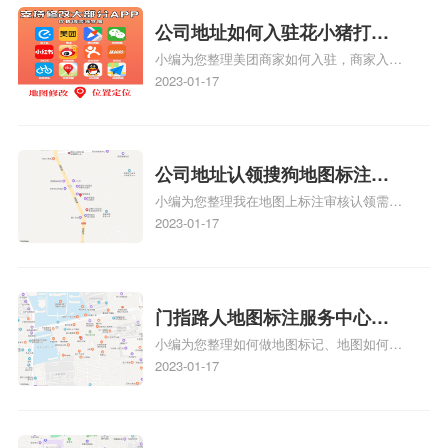
关服务或产品时，能够快速找到标注的商户
位置，增加商户被发现的机会。方便客户导
公司地址如何入驻花小猪打车
航：地图标注可以帮助客户更容易地找到商
小编为您整理美团商家如何入驻，商家入驻
地图标记？指路人地图标注服
户的实际位置。特别是对于新客户或不熟悉
教程、商家如何入驻地图、如何入驻地:、
2023-01-17
务中心铺如何入驻花小猪打车
该地区的客户来说，地图标注可以提供明确
养殖营业执照如何入驻地图、家政公司如何
的导航指引，减少客户的迷路和浪费时间的
地图标记？
入驻美团相关地图标注知识，详情可查看下
可能性。增加客户信任和可靠性：地图标注
方正文！
可以向客户传达商户的存在和实体指路人地
公司地址认领搜狗地图标注多
图标注服务中心面的存在。对于一些客户来
小编为您整理我在地图上标注审核认领需要
说，实体指路人地
久审核？公司地址认领地图标
多久、我在地图上标注审核认领需要多久
2023-01-17
注多久审核？
y、我在地图上标注审核认领需要多久i、我
在地图上标注审核认领需要多久Y、搜狗地
图标注要多久才显示相关地图标注知识，详
情可查看下方正文！
门指路人地图标注服务中心如
小编为您整理如何做地图标记、地图如何做
何做花小猪打车地图位置标
标记、so搜街景中如何做标记、360e启花贷
2023-01-17
记？门指路人地图标注服务中
款申请通过了是要去到门指路人地图标注服
心花小猪打车地图位置地址标
务中心办理手续的吗、哪些软件能实现在地
图上标记门指路人地图标注服务中心位置相
记？