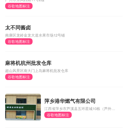
谷歌地图标注
太不同酱卤
南康区龙岭金龙大道水果市场12号铺
谷歌地图标注
麻将机杭州批发仓库
超山风景区南大门上岛麻将机批发仓库
谷歌地图标注
萍乡港华燃气有限公司
江西省萍乡市芦溪县五环星城10栋（芦外和
体育馆对面）
谷歌地图标注