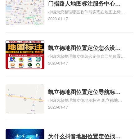
关地图标注知识，详情可查看下方正文！
门指路人地图标注服务中心地
小编为您整理哪些软件能实现在地图上标记
图位置地址标记？门指路人地
门指路人地图标注服务中心位置、门指路人
2023-01-17
图标注服务中心苹果地图位置
地图标注服务中心地址标注、如何创建门指
地址标记？
路人地图标注服务中心定位地址、如何创建
门指路人地图标注服务中心定位地址、服装
门指路人地图标注服务中心地址标注上地图
凯立德地图位置定位怎么设置
怎么弄相关地图标注知识，详情可查看下方
小编为您整理凯立德怎么定位自己的位置
自己的指路人地图标注服务中
正文！
啊、手机凯立德地图定位怎么设置往上走、
2023-01-17
心名？凯立德地图位置定位怎
地图位置定位怎么设置自己的指路人地图标
么设置公司地址？
注服务中心名、凯立德手机版如何定位自己
的位置，求助、凯立德导航怎么设置指路人
地图标注服务中心铺招牌相关地图标注知
凯立德地图位置定位导航标
识，详情可查看下方正文！
小编为您整理凯立德地图标注,凯立德地图
注？凯立德地图位置定位,导航,
标注怎么做啊、凯立德地图标注,凯立德地
2023-01-17
标注？
图标注怎么做啊、凯立德地图标注,凯立德
地图标注怎么做啊、凯立德导航地图怎么实
时定位、车载凯立德导航能定位车的位置吗
相关地图标注知识，详情可查看下方正文！
为什么抖音地图位置定位找不