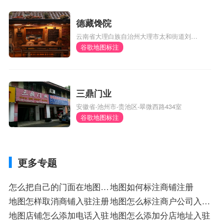
德藏馋院
云南省大理白族自治州大理市太和街道刘官
厂村委会风阳邑村290号
谷歌地图标注
三鼎门业
安徽省-池州市-贵池区-翠微西路434室
谷歌地图标注
更多专题
怎么把自己的门面在地图上
地图如何标注商铺注册
显示
地图怎样取消商铺入驻注册
地图怎么标注商户公司入驻
地图店铺怎么添加电话入驻
店
地图怎么添加分店地址入驻