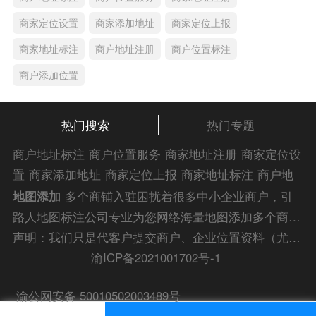
商家定位设置
商家添加地址
商家定位上报
商家地址标注
商户地址注册
商户位置标注
商户添加位置
热门搜索
热门专题
商户地址标注
商户位置服务
商家地址注册
商家定位设
置
商家添加地址
商家定位上报
商家地址标注
商户地
址注册
商户位置标注
商户添加位置
商家位置服务
商
地图添加
多个商铺入驻困扰着很多中小企业商户，引
家添加位置
商户位置入驻
位置添加店名
商家位置注
路人地图标注公司专业为您网络海量地图添加多个商铺
册
商户位置标注服务
公司添加位置
商家添加微信定
入驻解答信息，为您的企业地图标注宣传保驾护航！
声明：我们只是代客户提交商户、企业位置资料（尤其是不会操作觉得繁琐的客户），不是地图标注平台方。所提供服务为商业有偿帮助咨询人工服务费，全程都是人工提交资料，自身并不能对第三方网站的原始内容进行编辑，请知悉。Copyright 2014-2023 zlrmaps.com
位
添加门店微信
商家定位服务
商家定位信息
店铺添
渝ICP备2021001702号-1
加定位
商户地址定位
商户位置定位
商家地址认证
商
渝公网安备 50010502003489号
家位置标注
商家位置定位
添加门店信息
地图服务中