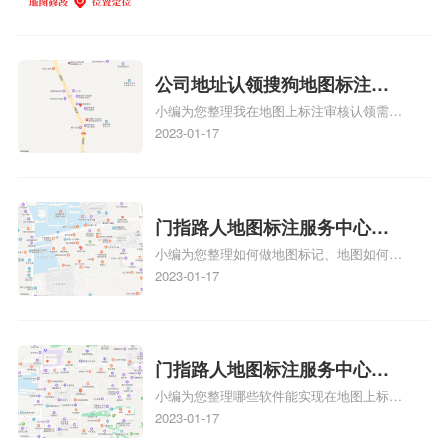
务中心铺如何入驻花小猪打车
该地区的客户来说，地图标注可以提供明确
养殖营业执照如何入驻地图、家政公司如何
的导航指引，减少客户的迷路和浪费时间的
地图标记？
入驻美团相关地图标注知识，详情可查看下
可能性。增加客户信任和可靠性：地图标注
方正文！
可以向客户传达商户的存在和实体指路人地
公司地址认领搜狗地图标注多
图标注服务中心面的存在。对于一些客户来
小编为您整理我在地图上标注审核认领需要
说，实体指路人地
久审核？公司地址认领地图标
多久、我在地图上标注审核认领需要多久
2023-01-17
注多久审核？
y、我在地图上标注审核认领需要多久i、我
在地图上标注审核认领需要多久Y、搜狗地
图标注要多久才显示相关地图标注知识，详
情可查看下方正文！
门指路人地图标注服务中心如
小编为您整理如何做地图标记、地图如何做
何做花小猪打车地图位置标
标记、so搜街景中如何做标记、360e启花贷
2023-01-17
记？门指路人地图标注服务中
款申请通过了是要去到门指路人地图标注服
心花小猪打车地图位置地址标
务中心办理手续的吗、哪些软件能实现在地
图上标记门指路人地图标注服务中心位置相
记？
关地图标注知识，详情可查看下方正文！
门指路人地图标注服务中心地
小编为您整理哪些软件能实现在地图上标记
图位置地址标记？门指路人地
门指路人地图标注服务中心位置、门指路人
2023-01-17
图标注服务中心苹果地图位置
地图标注服务中心地址标注、如何创建门指