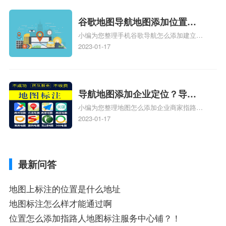
新、抖音为什么定位不到我指路人地图标注
服务中心位置、抖音突然不显示定位了相关
谷歌地图导航地图添加位置？
地图标注知识，详情可查看下方正文！
小编为您整理手机谷歌导航怎么添加建立多
添加谷歌地图导航位置？
人位置、如何在地图，谷歌地图添加公司位
2023-01-17
置……、谷歌地图怎么添加路线、谷歌地图
怎么添加路线、谷歌地图怎么添加地点相关
地图标注知识，详情可查看下方正文！
导航地图添加企业定位？导航
小编为您整理地图怎么添加企业商家指路人
定位企业？
地图标注服务中心铺名称、地图怎么添加企
2023-01-17
业商家指路人地图标注服务中心铺名称、企
业如何添加自己的企业位置到GPS导航地图
不同的GPS导航厂商都要添加吗、地图如何
最新问答
添加企业、地图如何添加企业相关地图标注
知识，详情可查看下方正文！
地图上标注的位置是什么地址
地图标注怎么样才能通过啊
位置怎么添加指路人地图标注服务中心铺？！