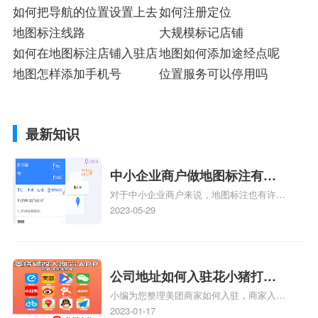
如何把导航的位置设置上去
如何注册定位
地图标注线路
大规模标记店铺
如何在地图标注店铺入驻店
地图如何添加途经点呢
地图怎样添加手机号
位置服务可以停用吗
最新知识
中小企业商户做地图标注有什
对于中小企业商户来说，地图标注也有许多
么好处
好处，包括：提高可见性和曝光率：通过在
2023-05-29
地图上标注商户的位置，可以增加商户的可
见性和曝光率。当潜在客户在地图上搜索相
关服务或产品时，能够快速找到标注的商户
位置，增加商户被发现的机会。方便客户导
公司地址如何入驻花小猪打车
航：地图标注可以帮助客户更容易地找到商
小编为您整理美团商家如何入驻，商家入驻
地图标记？指路人地图标注服
户的实际位置。特别是对于新客户或不熟悉
教程、商家如何入驻地图、如何入驻地:、
2023-01-17