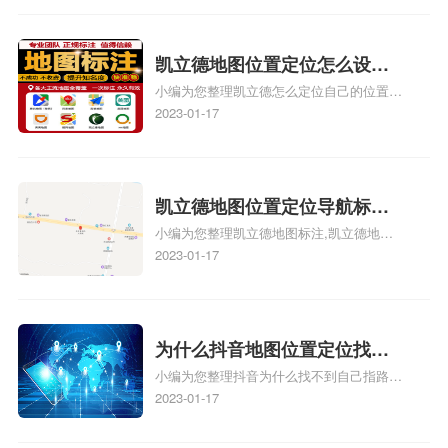
地址标记？
路人地图标注服务中心定位地址、如何创建
门指路人地图标注服务中心定位地址、服装
门指路人地图标注服务中心地址标注上地图
凯立德地图位置定位怎么设置
怎么弄相关地图标注知识，详情可查看下方
小编为您整理凯立德怎么定位自己的位置
自己的指路人地图标注服务中
正文！
啊、手机凯立德地图定位怎么设置往上走、
2023-01-17
心名？凯立德地图位置定位怎
地图位置定位怎么设置自己的指路人地图标
么设置公司地址？
注服务中心名、凯立德手机版如何定位自己
的位置，求助、凯立德导航怎么设置指路人
地图标注服务中心铺招牌相关地图标注知
凯立德地图位置定位导航标
识，详情可查看下方正文！
小编为您整理凯立德地图标注,凯立德地图
注？凯立德地图位置定位,导航,
标注怎么做啊、凯立德地图标注,凯立德地
2023-01-17
标注？
图标注怎么做啊、凯立德地图标注,凯立德
地图标注怎么做啊、凯立德导航地图怎么实
时定位、车载凯立德导航能定位车的位置吗
相关地图标注知识，详情可查看下方正文！
为什么抖音地图位置定位找不
小编为您整理抖音为什么找不到自己指路人
到了？抖音为什么找不到当前
地图标注服务中心铺的位置、地图位置更新
2023-01-17
定位了？
了，为什么抖音定位不同步更新、地图位置
电话号码更新了，为什么抖音定位不同步更