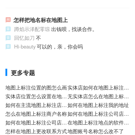
怎样把地名标在地图上
蹲焰示泽配零琼
出钱呗，找谈合作。
回忆如刀
不
Hi-beauty
可以的，亲，你会吗
更多专题
地图上标注位置的图怎么画
实体店如何在地图上标注位
实体店位置怎么设置在地图
置
无实体店怎么在地图上标注
上标
如何在主流地图上标注店铺
店
如何在地图上标注我的地址
入驻店
怎么在地图上标注商户名称
如何在地图上标注公司店铺
如何在地图上标注公司店铺
注册
在地图上标注地点的软件注
入驻店
怎样在地图上更改联系方式
册
地图账号名称怎么改不了