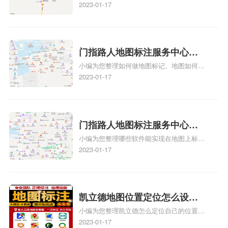
多久、我在地图上标注审核认领需要多久
2023-01-17
注多久审核？
y、我在地图上标注审核认领需要多久i、我
在地图上标注审核认领需要多久Y、搜狗地
图标注要多久才显示相关地图标注知识，详
情可查看下方正文！
门指路人地图标注服务中心如
小编为您整理如何做地图标记、地图如何做
何做花小猪打车地图位置标
标记、so搜街景中如何做标记、360e启花贷
2023-01-17
记？门指路人地图标注服务中
款申请通过了是要去到门指路人地图标注服
心花小猪打车地图位置地址标
务中心办理手续的吗、哪些软件能实现在地
图上标记门指路人地图标注服务中心位置相
记？
关地图标注知识，详情可查看下方正文！
门指路人地图标注服务中心地
小编为您整理哪些软件能实现在地图上标记
图位置地址标记？门指路人地
门指路人地图标注服务中心位置、门指路人
2023-01-17
图标注服务中心苹果地图位置
地图标注服务中心地址标注、如何创建门指
地址标记？
路人地图标注服务中心定位地址、如何创建
门指路人地图标注服务中心定位地址、服装
门指路人地图标注服务中心地址标注上地图
凯立德地图位置定位怎么设置
怎么弄相关地图标注知识，详情可查看下方
小编为您整理凯立德怎么定位自己的位置
自己的指路人地图标注服务中
正文！
啊、手机凯立德地图定位怎么设置往上走、
2023-01-17