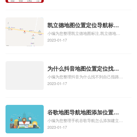
心名？凯立德地图位置定位怎
地图位置定位怎么设置自己的指路人地图标
么设置公司地址？
注服务中心名、凯立德手机版如何定位自己
的位置，求助、凯立德导航怎么设置指路人
地图标注服务中心铺招牌相关地图标注知
凯立德地图位置定位导航标
识，详情可查看下方正文！
小编为您整理凯立德地图标注,凯立德地图
注？凯立德地图位置定位,导航,
标注怎么做啊、凯立德地图标注,凯立德地
2023-01-17
标注？
图标注怎么做啊、凯立德地图标注,凯立德
地图标注怎么做啊、凯立德导航地图怎么实
时定位、车载凯立德导航能定位车的位置吗
相关地图标注知识，详情可查看下方正文！
为什么抖音地图位置定位找不
小编为您整理抖音为什么找不到自己指路人
到了？抖音为什么找不到当前
地图标注服务中心铺的位置、地图位置更新
2023-01-17
定位了？
了，为什么抖音定位不同步更新、地图位置
电话号码更新了，为什么抖音定位不同步更
新、抖音为什么定位不到我指路人地图标注
服务中心位置、抖音突然不显示定位了相关
谷歌地图导航地图添加位置？
地图标注知识，详情可查看下方正文！
小编为您整理手机谷歌导航怎么添加建立多
添加谷歌地图导航位置？
人位置、如何在地图，谷歌地图添加公司位
2023-01-17
置……、谷歌地图怎么添加路线、谷歌地图