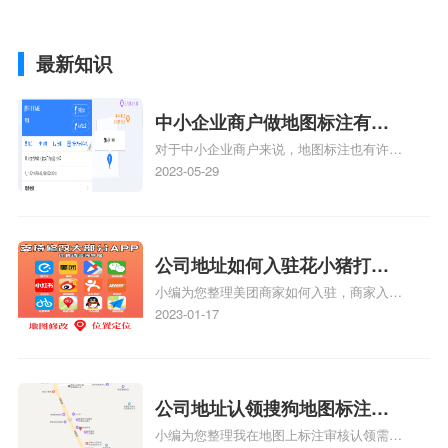
最新知识
中小企业商户做地图标注有什
对于中小企业商户来说，地图标注也有许多
么好处
好处，包括：提高可见性和曝光率：通过在
2023-05-29
地图上标注商户的位置，可以增加商户的可
见性和曝光率。当潜在客户在地图上搜索相
关服务或产品时，能够快速找到标注的商户
位置，增加商户被发现的机会。方便客户导
公司地址如何入驻花小猪打车
航：地图标注可以帮助客户更容易地找到商
小编为您整理美团商家如何入驻，商家入驻
地图标记？指路人地图标注服
户的实际位置。特别是对于新客户或不熟悉
教程、商家如何入驻地图、如何入驻地:、
2023-01-17
务中心铺如何入驻花小猪打车
该地区的客户来说，地图标注可以提供明确
养殖营业执照如何入驻地图、家政公司如何
的导航指引，减少客户的迷路和浪费时间的
地图标记？
入驻美团相关地图标注知识，详情可查看下
可能性。增加客户信任和可靠性：地图标注
方正文！
可以向客户传达商户的存在和实体指路人地
公司地址认领搜狗地图标注多
图标注服务中心面的存在。对于一些客户来
小编为您整理我在地图上标注审核认领需要
说，实体指路人地
久审核？公司地址认领地图标