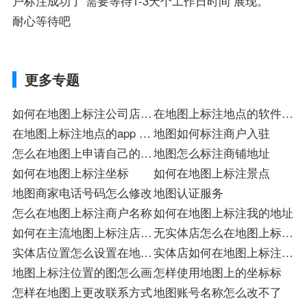
户标注成功了 需要等待1-3天个工作日时间 展现。
耐心等待吧
更多专题
如何在地图上标注公司店铺
在地图上标注地点的软件注
入驻店
在地图上标注地点的app 注
册
地图如何标注商户入驻
册
怎么在地图上申请自己的公
地图怎么标注商铺地址
司
如何在地图上标注坐标
如何在地图上标注景点
地图商家电话号码怎么修改
地图认证服务
怎么在地图上标注商户名称
如何在地图上标注我的地址
如何在主流地图上标注店铺
无实体店怎么在地图上标注
入驻店
实体店位置怎么设置在地图
店
实体店如何在地图上标注位
上标
地图上标注位置的图怎么画
置
怎样使用地图上的坐标标
怎样在地图上更改联系方式
地图账号名称怎么改不了