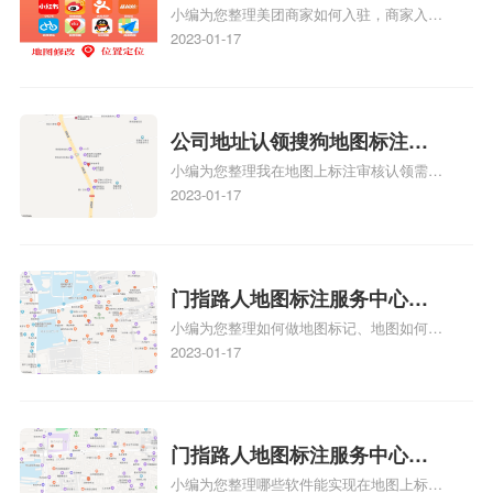
航：地图标注可以帮助客户更容易地找到商
小编为您整理美团商家如何入驻，商家入驻
地图标记？指路人地图标注服
户的实际位置。特别是对于新客户或不熟悉
教程、商家如何入驻地图、如何入驻地:、
2023-01-17
务中心铺如何入驻花小猪打车
该地区的客户来说，地图标注可以提供明确
养殖营业执照如何入驻地图、家政公司如何
的导航指引，减少客户的迷路和浪费时间的
地图标记？
入驻美团相关地图标注知识，详情可查看下
可能性。增加客户信任和可靠性：地图标注
方正文！
可以向客户传达商户的存在和实体指路人地
公司地址认领搜狗地图标注多
图标注服务中心面的存在。对于一些客户来
小编为您整理我在地图上标注审核认领需要
说，实体指路人地
久审核？公司地址认领地图标
多久、我在地图上标注审核认领需要多久
2023-01-17
注多久审核？
y、我在地图上标注审核认领需要多久i、我
在地图上标注审核认领需要多久Y、搜狗地
图标注要多久才显示相关地图标注知识，详
情可查看下方正文！
门指路人地图标注服务中心如
小编为您整理如何做地图标记、地图如何做
何做花小猪打车地图位置标
标记、so搜街景中如何做标记、360e启花贷
2023-01-17
记？门指路人地图标注服务中
款申请通过了是要去到门指路人地图标注服
心花小猪打车地图位置地址标
务中心办理手续的吗、哪些软件能实现在地
图上标记门指路人地图标注服务中心位置相
记？
关地图标注知识，详情可查看下方正文！
门指路人地图标注服务中心地
小编为您整理哪些软件能实现在地图上标记
图位置地址标记？门指路人地