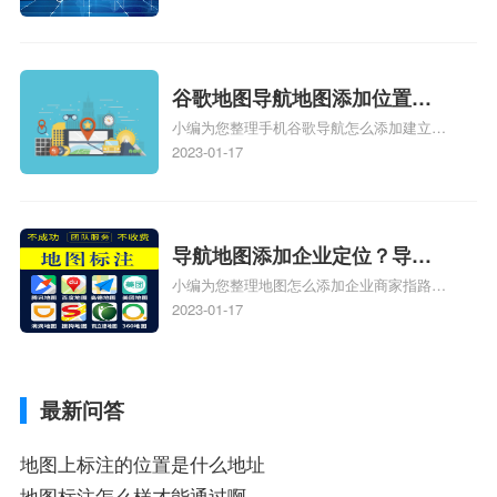
定位了？
了，为什么抖音定位不同步更新、地图位置
电话号码更新了，为什么抖音定位不同步更
新、抖音为什么定位不到我指路人地图标注
服务中心位置、抖音突然不显示定位了相关
谷歌地图导航地图添加位置？
地图标注知识，详情可查看下方正文！
小编为您整理手机谷歌导航怎么添加建立多
添加谷歌地图导航位置？
人位置、如何在地图，谷歌地图添加公司位
2023-01-17
置……、谷歌地图怎么添加路线、谷歌地图
怎么添加路线、谷歌地图怎么添加地点相关
地图标注知识，详情可查看下方正文！
导航地图添加企业定位？导航
小编为您整理地图怎么添加企业商家指路人
定位企业？
地图标注服务中心铺名称、地图怎么添加企
2023-01-17
业商家指路人地图标注服务中心铺名称、企
业如何添加自己的企业位置到GPS导航地图
不同的GPS导航厂商都要添加吗、地图如何
最新问答
添加企业、地图如何添加企业相关地图标注
知识，详情可查看下方正文！
地图上标注的位置是什么地址
地图标注怎么样才能通过啊