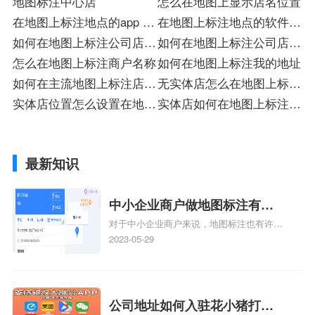
地图标注中心店
怎么在地图上显示店名位置
在地图上标注地点的app 注
在地图上标注地点的软件注
册
如何在地图上标注公司店铺
册
如何在地图上标注公司店铺
入驻店
怎么在地图上标注商户名称
注册
如何在地图上标注我的地址
如何在主流地图上标注店铺
无实体店怎么在地图上标注
入驻店
实体店位置怎么设置在地图
店
实体店如何在地图上标注位
上标
置
最新知识
中小企业商户做地图标注有什
对于中小企业商户来说，地图标注也有许多
么好处
好处，包括：提高可见性和曝光率：通过在
2023-05-29
地图上标注商户的位置，可以增加商户的可
见性和曝光率。当潜在客户在地图上搜索相
关服务或产品时，能够快速找到标注的商户
位置，增加商户被发现的机会。方便客户导
公司地址如何入驻花小猪打车