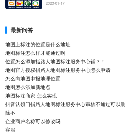
地图标注服务中心铺名称、地图怎么添加企
2023-01-17
业商家指路人地图标注服务中心铺名称、企
业如何添加自己的企业位置到GPS导航地图
不同的GPS导航厂商都要添加吗、地图如何
最新问答
添加企业、地图如何添加企业相关地图标注
知识，详情可查看下方正文！
地图上标注的位置是什么地址
地图标注怎么样才能通过啊
位置怎么添加指路人地图标注服务中心铺？！
地图官方授权指路人地图标注服务中心怎么申请
怎么向地图申报地理位置
地图怎么添加新地点
地图标注商家 怎么实现
抖音认领门指路人地图标注服务中心审核不通过可以删
除不
企业商户名称可以修改吗
客服