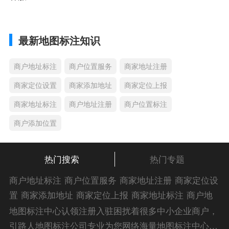
最新地图标注知识
商户地址标注
商户位置服务
商家地址注册
商家定位设置
商家添加地址
商家定位上报
商家地址标注
商户地址注册
商户位置标注
商户添加位置
热门搜索
热门专题
商户地址标注
商户位置服务
商家地址注册
商家定位设
置
商家添加地址
商家定位上报
商家地址标注
商户地
址注册
商户位置标注
商户添加位置
商家位置服务
商
地图标注中心认领注册入驻困扰着很多中小企业商户，
家添加位置
商户位置入驻
位置添加店名
商家位置注
引路人地图标注公司专业为您网络海量地图标注中心认