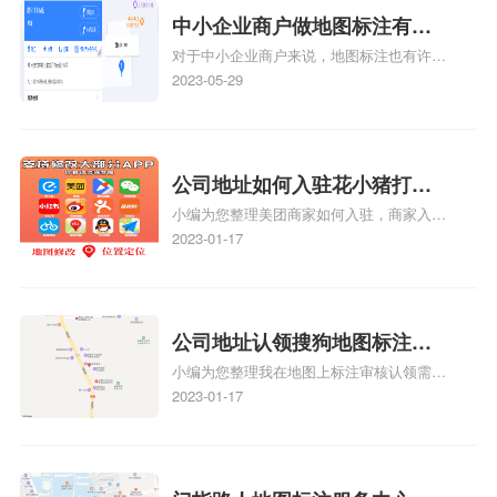
中小企业商户做地图标注有什
对于中小企业商户来说，地图标注也有许多
么好处
好处，包括：提高可见性和曝光率：通过在
2023-05-29
地图上标注商户的位置，可以增加商户的可
见性和曝光率。当潜在客户在地图上搜索相
关服务或产品时，能够快速找到标注的商户
位置，增加商户被发现的机会。方便客户导
公司地址如何入驻花小猪打车
航：地图标注可以帮助客户更容易地找到商
小编为您整理美团商家如何入驻，商家入驻
地图标记？指路人地图标注服
户的实际位置。特别是对于新客户或不熟悉
教程、商家如何入驻地图、如何入驻地:、
2023-01-17
务中心铺如何入驻花小猪打车
该地区的客户来说，地图标注可以提供明确
养殖营业执照如何入驻地图、家政公司如何
的导航指引，减少客户的迷路和浪费时间的
地图标记？
入驻美团相关地图标注知识，详情可查看下
可能性。增加客户信任和可靠性：地图标注
方正文！
可以向客户传达商户的存在和实体指路人地
公司地址认领搜狗地图标注多
图标注服务中心面的存在。对于一些客户来
小编为您整理我在地图上标注审核认领需要
说，实体指路人地
久审核？公司地址认领地图标
多久、我在地图上标注审核认领需要多久
2023-01-17
注多久审核？
y、我在地图上标注审核认领需要多久i、我
在地图上标注审核认领需要多久Y、搜狗地
图标注要多久才显示相关地图标注知识，详
情可查看下方正文！