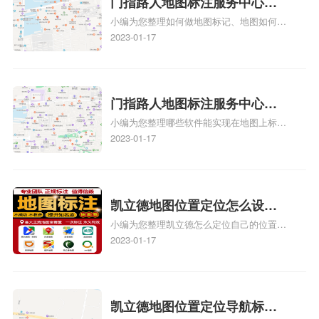
门指路人地图标注服务中心如
小编为您整理如何做地图标记、地图如何做
何做花小猪打车地图位置标
标记、so搜街景中如何做标记、360e启花贷
2023-01-17
记？门指路人地图标注服务中
款申请通过了是要去到门指路人地图标注服
心花小猪打车地图位置地址标
务中心办理手续的吗、哪些软件能实现在地
图上标记门指路人地图标注服务中心位置相
记？
关地图标注知识，详情可查看下方正文！
门指路人地图标注服务中心地
小编为您整理哪些软件能实现在地图上标记
图位置地址标记？门指路人地
门指路人地图标注服务中心位置、门指路人
2023-01-17
图标注服务中心苹果地图位置
地图标注服务中心地址标注、如何创建门指
地址标记？
路人地图标注服务中心定位地址、如何创建
门指路人地图标注服务中心定位地址、服装
门指路人地图标注服务中心地址标注上地图
凯立德地图位置定位怎么设置
怎么弄相关地图标注知识，详情可查看下方
小编为您整理凯立德怎么定位自己的位置
自己的指路人地图标注服务中
正文！
啊、手机凯立德地图定位怎么设置往上走、
2023-01-17
心名？凯立德地图位置定位怎
地图位置定位怎么设置自己的指路人地图标
么设置公司地址？
注服务中心名、凯立德手机版如何定位自己
的位置，求助、凯立德导航怎么设置指路人
地图标注服务中心铺招牌相关地图标注知
凯立德地图位置定位导航标
识，详情可查看下方正文！