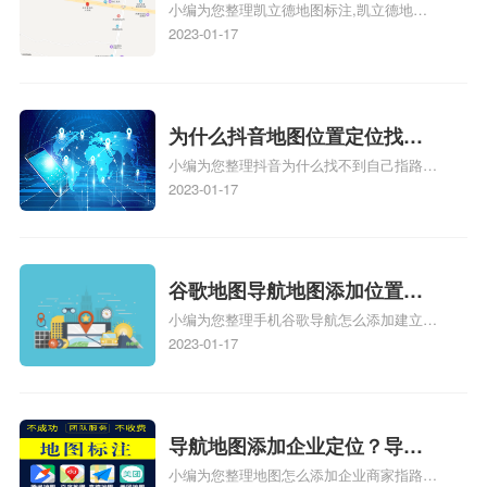
小编为您整理凯立德地图标注,凯立德地图
注？凯立德地图位置定位,导航,
标注怎么做啊、凯立德地图标注,凯立德地
2023-01-17
标注？
图标注怎么做啊、凯立德地图标注,凯立德
地图标注怎么做啊、凯立德导航地图怎么实
时定位、车载凯立德导航能定位车的位置吗
相关地图标注知识，详情可查看下方正文！
为什么抖音地图位置定位找不
小编为您整理抖音为什么找不到自己指路人
到了？抖音为什么找不到当前
地图标注服务中心铺的位置、地图位置更新
2023-01-17
定位了？
了，为什么抖音定位不同步更新、地图位置
电话号码更新了，为什么抖音定位不同步更
新、抖音为什么定位不到我指路人地图标注
服务中心位置、抖音突然不显示定位了相关
谷歌地图导航地图添加位置？
地图标注知识，详情可查看下方正文！
小编为您整理手机谷歌导航怎么添加建立多
添加谷歌地图导航位置？
人位置、如何在地图，谷歌地图添加公司位
2023-01-17
置……、谷歌地图怎么添加路线、谷歌地图
怎么添加路线、谷歌地图怎么添加地点相关
地图标注知识，详情可查看下方正文！
导航地图添加企业定位？导航
小编为您整理地图怎么添加企业商家指路人
定位企业？