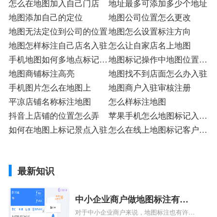
怎么在地图加入自己门店
地址最多可添加多少个地址
地图添加自己的定位
地图公司位置怎么更改
地图无法定位到公司的位置
地图怎么设置标注方向
地图怎样标注自己店名入驻
怎么让自家店名上地图
手机地图如何多地点标记入
地图标记操作中地图位置怎
驻
地图商铺标注高亮
么选取
地图找不到店面怎么办入驻
手机图片怎么在地图上
地图商户入驻审核注册
平凉店铺名称标注地图
怎么样标注地图
抖音上店铺的位置怎么弄
苹果手机怎么地图标记入驻
如何在地图上标记景点入驻
店
怎么在线上地图标记客户入
驻
最新知识
中小企业商户做地图标注有什
对于中小企业商户来说，地图标注也有许多
么好处