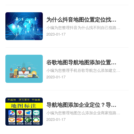
地图标注怎么做啊、凯立德导航地图怎么实
时定位、车载凯立德导航能定位车的位置吗
相关地图标注知识，详情可查看下方正文！
为什么抖音地图位置定位找不
小编为您整理抖音为什么找不到自己指路人
到了？抖音为什么找不到当前
地图标注服务中心铺的位置、地图位置更新
2023-01-17
定位了？
了，为什么抖音定位不同步更新、地图位置
电话号码更新了，为什么抖音定位不同步更
新、抖音为什么定位不到我指路人地图标注
服务中心位置、抖音突然不显示定位了相关
谷歌地图导航地图添加位置？
地图标注知识，详情可查看下方正文！
小编为您整理手机谷歌导航怎么添加建立多
添加谷歌地图导航位置？
人位置、如何在地图，谷歌地图添加公司位
2023-01-17
置……、谷歌地图怎么添加路线、谷歌地图
怎么添加路线、谷歌地图怎么添加地点相关
地图标注知识，详情可查看下方正文！
导航地图添加企业定位？导航
小编为您整理地图怎么添加企业商家指路人
定位企业？
地图标注服务中心铺名称、地图怎么添加企
2023-01-17
业商家指路人地图标注服务中心铺名称、企
业如何添加自己的企业位置到GPS导航地图