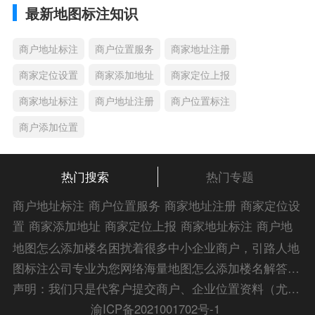
最新地图标注知识
商户地址标注
商户位置服务
商家地址注册
商家定位设置
商家添加地址
商家定位上报
商家地址标注
商户地址注册
商户位置标注
商户添加位置
热门搜索
热门专题
商户地址标注
商户位置服务
商家地址注册
商家定位设
置
商家添加地址
商家定位上报
商家地址标注
商户地
址注册
商户位置标注
商户添加位置
商家位置服务
商
地图怎么添加楼名困扰着很多中小企业商户，引路人地
家添加位置
商户位置入驻
位置添加店名
商家位置注
图标注公司专业为您网络海量地图怎么添加楼名解答信
册
商户位置标注服务
公司添加位置
商家添加微信定
息，为您的企业地图标注宣传保驾护航！
声明：我们只是代客户提交商户、企业位置资料（尤其是不会操作觉得繁琐的客户），不是地图标注平台方。所提供服务为商业有偿帮助咨询人工服务费，全程都是人工提交资料，自身并不能对第三方网站的原始内容进行编辑，请知悉。Copyright 2014-2023 zlrmaps.com
位
添加门店微信
商家定位服务
商家定位信息
店铺添
渝ICP备2021001702号-1