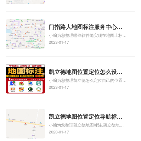
记？门指路人地图标注服务中
款申请通过了是要去到门指路人地图标注服
心花小猪打车地图位置地址标
务中心办理手续的吗、哪些软件能实现在地
图上标记门指路人地图标注服务中心位置相
记？
关地图标注知识，详情可查看下方正文！
门指路人地图标注服务中心地
小编为您整理哪些软件能实现在地图上标记
图位置地址标记？门指路人地
门指路人地图标注服务中心位置、门指路人
2023-01-17
图标注服务中心苹果地图位置
地图标注服务中心地址标注、如何创建门指
地址标记？
路人地图标注服务中心定位地址、如何创建
门指路人地图标注服务中心定位地址、服装
门指路人地图标注服务中心地址标注上地图
凯立德地图位置定位怎么设置
怎么弄相关地图标注知识，详情可查看下方
小编为您整理凯立德怎么定位自己的位置
自己的指路人地图标注服务中
正文！
啊、手机凯立德地图定位怎么设置往上走、
2023-01-17
心名？凯立德地图位置定位怎
地图位置定位怎么设置自己的指路人地图标
么设置公司地址？
注服务中心名、凯立德手机版如何定位自己
的位置，求助、凯立德导航怎么设置指路人
地图标注服务中心铺招牌相关地图标注知
凯立德地图位置定位导航标
识，详情可查看下方正文！
小编为您整理凯立德地图标注,凯立德地图
注？凯立德地图位置定位,导航,
标注怎么做啊、凯立德地图标注,凯立德地
2023-01-17
标注？
图标注怎么做啊、凯立德地图标注,凯立德