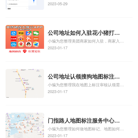
好处，包括：提高可见性和曝光率：通过在
2023-05-29
地图上标注商户的位置，可以增加商户的可
见性和曝光率。当潜在客户在地图上搜索相
关服务或产品时，能够快速找到标注的商户
位置，增加商户被发现的机会。方便客户导
公司地址如何入驻花小猪打车
航：地图标注可以帮助客户更容易地找到商
小编为您整理美团商家如何入驻，商家入驻
地图标记？指路人地图标注服
户的实际位置。特别是对于新客户或不熟悉
教程、商家如何入驻地图、如何入驻地:、
2023-01-17
务中心铺如何入驻花小猪打车
该地区的客户来说，地图标注可以提供明确
养殖营业执照如何入驻地图、家政公司如何
的导航指引，减少客户的迷路和浪费时间的
地图标记？
入驻美团相关地图标注知识，详情可查看下
可能性。增加客户信任和可靠性：地图标注
方正文！
可以向客户传达商户的存在和实体指路人地
公司地址认领搜狗地图标注多
图标注服务中心面的存在。对于一些客户来
小编为您整理我在地图上标注审核认领需要
说，实体指路人地
久审核？公司地址认领地图标
多久、我在地图上标注审核认领需要多久
2023-01-17
注多久审核？
y、我在地图上标注审核认领需要多久i、我
在地图上标注审核认领需要多久Y、搜狗地
图标注要多久才显示相关地图标注知识，详
情可查看下方正文！
门指路人地图标注服务中心如
小编为您整理如何做地图标记、地图如何做
何做花小猪打车地图位置标
标记、so搜街景中如何做标记、360e启花贷
2023-01-17