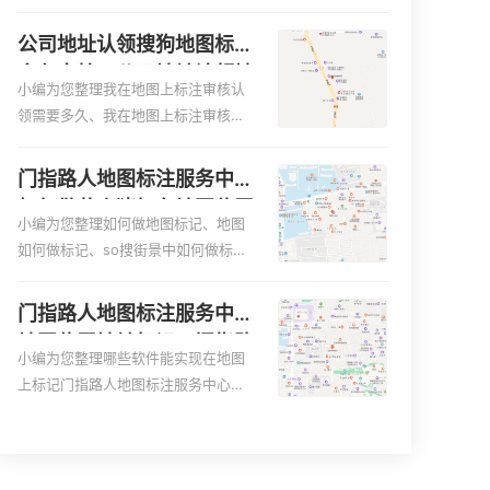
便客户导航：地图标注可以帮助客户
何入驻地:、养殖营业执照如何入驻地
更容易地找到商户的实际位置。特别
图、家政公司如何入驻美团相关地图
公司地址认领搜狗地图标注
是对于新客户或不熟悉该地区的客户
标注知识，详情可查看下方正文！
多久审核？公司地址认领地
来说，地图标注可以提供明确的导航
小编为您整理我在地图上标注审核认
图标注多久审核？
指引，减少客户的迷路和浪费时间的
领需要多久、我在地图上标注审核认
可能性。增加客户信任和可靠性：地
领需要多久y、我在地图上标注审核认
图标注可以向客户传达商户的存在和
领需要多久i、我在地图上标注审核认
门指路人地图标注服务中心
实体指路人地图标注服务中心面的存
领需要多久Y、搜狗地图标注要多久才
如何做花小猪打车地图位置
在。对于一些客户来说，实体指路人
显示相关地图标注知识，详情可查看
小编为您整理如何做地图标记、地图
标记？门指路人地图标注服
地
下方正文！
如何做标记、so搜街景中如何做标
务中心花小猪打车地图位置
记、360e启花贷款申请通过了是要去
地址标记？
到门指路人地图标注服务中心办理手
门指路人地图标注服务中心
续的吗、哪些软件能实现在地图上标
地图位置地址标记？门指路
记门指路人地图标注服务中心位置相
小编为您整理哪些软件能实现在地图
人地图标注服务中心苹果地
关地图标注知识，详情可查看下方正
上标记门指路人地图标注服务中心位
图位置地址标记？
文！
置、门指路人地图标注服务中心地址
标注、如何创建门指路人地图标注服
务中心定位地址、如何创建门指路人
地图标注服务中心定位地址、服装门