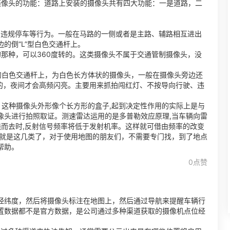
摄像头的功能：道路上安装的摄像头共有四大功能：一是道路，二
、违规停车等行为。一般在马路的一侧或者是主路、辅路相互进出
的倒“L”型白色交通杆上。
那种，可以360度转的。这类摄像头不属于交通管制摄像头，没
的白色交通杆上，为白色长方体状的摄像头，一般在摄像头旁边还
亮的，夜间才会高频闪亮。主要用来抓拍闯红灯、不按导向行驶、违
。
，这种摄像头外形像个长方形的盒子,起到决定性作用的实际上是与
像头进行拍照取证。测速雷达运用的是多普勒效应原理,当车辆向雷
线而去时,反射信号频率将低于发射机率。这样就可借由频率的改变
概就是这几类了，对于使用地图的朋友们，不需要专门找，到了地点
帮助。
0点赞
经纬度，然后将摄像头标注在地图上，然后通过导航来提醒车辆行
置数据都不是官方数据，是公司通过多种渠道获取的摄像机点位经