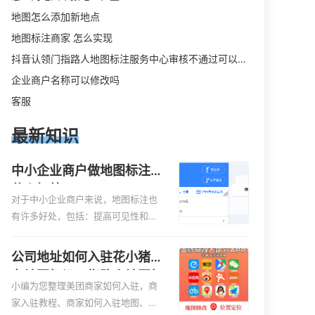
地图怎么添加新地点
地图标注商家 怎么实现
抖音认领门指路人地图标注服务中心审核不通过可以删除不
企业商户名称可以修改吗
客服
最新知识
中小企业商户做地图标注有
什么好处
对于中小企业商户来说，地图标注也
有许多好处，包括：提高可见性和曝
光率：通过在地图上标注商户的位
置，可以增加商户的可见性和曝光
公司地址如何入驻花小猪打
率。当潜在客户在地图上搜索相关服
车地图标记？指路人地图标
务或产品时，能够快速找到标注的商
小编为您整理美团商家如何入驻，商
注服务中心铺如何入驻花小
户位置，增加商户被发现的机会。方
家入驻教程、商家如何入驻地图、如
猪打车地图标记？