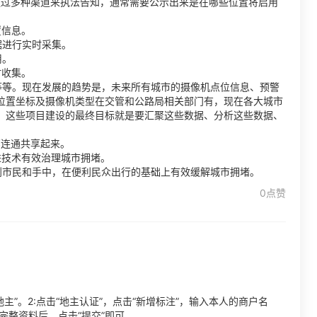
通过多种渠道来执法告知，通常需要公示出来是在哪些位置将启用
置信息。
据进行实时采集。
用。
时收集。
等等。现在发展的趋势是，未来所有城市的摄像机点位信息、预警
位置坐标及摄像机类型在交管和公路局相关部门有，现在各大城市
，这些项目建设的最终目标就是要汇聚这些数据、分析这些数据、
部连通共享起来。
进技术有效治理城市拥堵。
到市民和手中，在便利民众出行的基础上有效缓解城市拥堵。
0点赞
主”。2:点击“地主认证”，点击“新增标注”，输入本人的商户名
写完整资料后，点击“提交”即可。