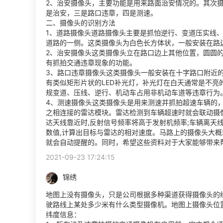
2、治安摄像头，主要功能是用来路面治安情况的。其次
是治安，三是路口违章，四是测速。
二、摄像头的识别方法
1、道路摄像头道路摄像头主要是抓怕逆行、变道压实线
道路的一侧。这类摄像头为白色长方体状，一般安装在路边
2、治安摄像头这类摄像头立在路口边上其他位置，圆圆的
有抓拍交通违章现象的功能。
3、路口违章摄像头这类摄像头一般安装在十字路口附近
有类似矩形片状的LED补光灯，补光灯在白天通常是不
规变道、压线、逆行、机动车占用非机动车道等违章行为
4、测速摄像头这类摄像头是用来测速并抓拍超速车辆的
之相连接的雷达模块。雷达检测到车辆超速时就会联动摄
达天线靠近时,反射信号频率将高于发射机频率;车辆离天
数值,计算出目标与雷达的相对速度。马路上的摄像头大
就会自动提醒的。同时，希望这些资料对于大家能够带来
2021-09-23 17:24:15
锦绣
地图上没有摄像头，只是公司根据多种渠道获得摄像头的
驶路线上某处多少米有什么类型摄像机。地图上摄像头位
纬度信息：