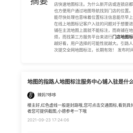
摘要
店快速地图标注。为什么新开店或连锁店都
也方便用户通过地图导航找到门店的位置。
能尽快处理也意味着位置标注信息能尽早上
在线上地图标记客户入驻的问题对于想要进
铺在主流地图上面就不能标注，而商铺在地
烦，而找第三方服务平台来进行
门店地图标
越好看，用户选择的可能性就越大。引路人
次提交全网地图标注，长期有效！ 发布时间：202
地图的指路人地图标注服务中心铺入驻是什
辣妈?哆哆
楼主好,红色虚线一般是封路哦,您可点击交通图标,看到具
者您可提供截图,小德参考一下哦
2021-09-23 17:24:06