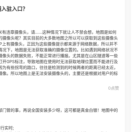
铺入驻入口？
有违章摄像头，请......这种情况下就让人不禁会想，地图是如何
的摄像头呢？其实目前的大多数地图之所以可以获取到这些摄像头
PP上有摄像头，正因为这些摄像提示都来源于网络数据，所以并不
情况下，地图是无法获取准确的摄像位置的。比如遇到网络状况不
摄像头的数据失败，不能正常进行播报。尤其是在山区隧道等一些
打开GPS标注，导致地图在使用时无法获取地理位置而不能进行及
因为有些拐弯的路口，往往是检测到的时候两者的距离已经太近，
摄像。所以地图上是无法安装摄像头的，主要还是根据对用户的标
0点赞
部门管的事，再说全国安装多少呀，这可都是真金白银！地图中的
行实时;