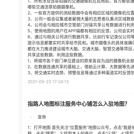
1、所有涉及违章拍摄的交通摄像机在启用前，官方都会
哪些交通违章拍摄摄像机。
2、一些官方提供的测绘数据中会有相应区域的摄像机位
3、公司一般会征集或者雇佣大量的志愿者队重点区域数
4、公司会与相应城市交管部门对接共享公有数据进行利
5、使用地图的用户在APP端都有相应的反馈，公司会实
6、通过与相关公司进行数据共享，比如行车记录仪公司
提示信息都要实时共享给市民和。城市摄像头的具体准确
都在大力推进建设城市大脑、交通大脑、智慧交通等项目
共享这些数据、利用这些数据。
1、将城市各个部门单位建设的原来各自为战的摄像机全
2、在数据连通共享的基础上，借助云计算、大数据等先
3、将交通实时态势、预警信息等通过多种渠道实时反馈
2021-09-23 17:24:15
指路人地图标注服务中心铺怎么入驻地图？
宣帝
1：打开地图 首先关注“位置服务”地图公众号，点击“我是地
称，点击“搜索”。3:找到本人的商户，点击“认领”。4:填