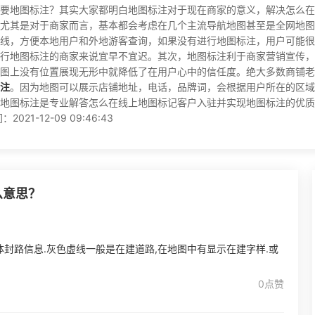
要地图标注？其实大家都明白地图标注对于现在商家的意义，解决怎么在
尤其是对于商家而言，基本都会考虑在几个主流导航地图甚至是全网地图
线，方便本地用户和外地游客查询，如果没有进行地图标注，用户可能很
行地图标注的商家来说宜早不宜迟。其次，地图标注利于商家营销宣传，
图上没有位置展现无形中就降低了在用户心中的信任度。绝大多数商铺老
注
。因为地图可以展示店铺地址，电话，品牌词，会根据用户所在的区
地图标注是专业解答怎么在线上地图标记客户入驻并实现地图标注的优质
1-12-09 09:46:43
么意思？
体封路信息.灰色虚线一般是在建道路,在地图中有显示在建字样.或
0点赞