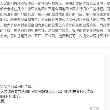
大家都明白地图标注对于现在商家的意义，解决朋友圈位置怎么清除不仅
都会考虑在几个主流导航地图甚至是全网地图上面进行门店位置标记。朋
如果没有进行地图标注，用户可能很难找到我们的门店，更不要说来消费
图标注利于商家营销宣传，朋友圈位置怎么清除未能尽早解决那么商家店
。绝大多数商铺老板会因为朋友圈位置怎么清除问题而觉得麻烦，而找第
的区域，推送对应的相关店铺，达到推广效果，标注的越专业越好看，用
，无论您是开店、开厂、开公司，选择我们可一次提交全网地图标注，长期有效！
注定到自己公司的位置。
，这时你需要向地图的官网网站提交自己公司的相关资料和位置，
圈就有标注了。
位置。
0点赞