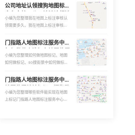
更容易地找到商户的实际位置。特别
图、家政公司如何入驻美团相关地图
公司地址认领搜狗地图标注
是对于新客户或不熟悉该地区的客户
标注知识，详情可查看下方正文！
多久审核？公司地址认领地
来说，地图标注可以提供明确的导航
小编为您整理我在地图上标注审核认
图标注多久审核？
指引，减少客户的迷路和浪费时间的
领需要多久、我在地图上标注审核认
可能性。增加客户信任和可靠性：地
领需要多久y、我在地图上标注审核认
图标注可以向客户传达商户的存在和
领需要多久i、我在地图上标注审核认
门指路人地图标注服务中心
实体指路人地图标注服务中心面的存
领需要多久Y、搜狗地图标注要多久才
如何做花小猪打车地图位置
在。对于一些客户来说，实体指路人
显示相关地图标注知识，详情可查看
小编为您整理如何做地图标记、地图
标记？门指路人地图标注服
地
下方正文！
如何做标记、so搜街景中如何做标
务中心花小猪打车地图位置
记、360e启花贷款申请通过了是要去
地址标记？
到门指路人地图标注服务中心办理手
门指路人地图标注服务中心
续的吗、哪些软件能实现在地图上标
地图位置地址标记？门指路
记门指路人地图标注服务中心位置相
小编为您整理哪些软件能实现在地图
人地图标注服务中心苹果地
关地图标注知识，详情可查看下方正
上标记门指路人地图标注服务中心位
图位置地址标记？
文！
置、门指路人地图标注服务中心地址
标注、如何创建门指路人地图标注服
务中心定位地址、如何创建门指路人
地图标注服务中心定位地址、服装门