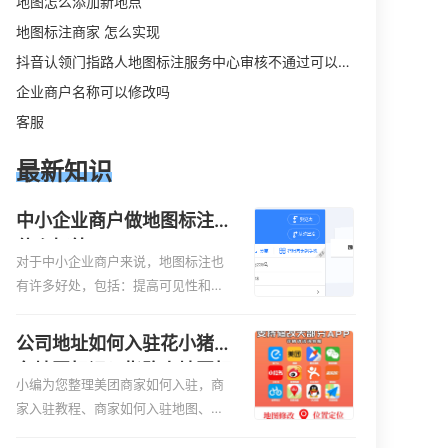
地图怎么添加新地点
地图标注商家 怎么实现
抖音认领门指路人地图标注服务中心审核不通过可以删除不
企业商户名称可以修改吗
客服
最新知识
中小企业商户做地图标注有
什么好处
对于中小企业商户来说，地图标注也
有许多好处，包括：提高可见性和曝
光率：通过在地图上标注商户的位
置，可以增加商户的可见性和曝光
公司地址如何入驻花小猪打
率。当潜在客户在地图上搜索相关服
车地图标记？指路人地图标
务或产品时，能够快速找到标注的商
小编为您整理美团商家如何入驻，商
注服务中心铺如何入驻花小
户位置，增加商户被发现的机会。方
家入驻教程、商家如何入驻地图、如
猪打车地图标记？
便客户导航：地图标注可以帮助客户
何入驻地:、养殖营业执照如何入驻地