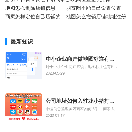
地图怎么删除店铺信息
朋友圈不能自己设置位置
商家怎样定位自己店铺的地
地图怎么撤销店铺地址注册
址
最新知识
中小企业商户做地图标注有什
对于中小企业商户来说，地图标注也有许多
么好处
好处，包括：提高可见性和曝光率：通过在
2023-05-29
地图上标注商户的位置，可以增加商户的可
见性和曝光率。当潜在客户在地图上搜索相
关服务或产品时，能够快速找到标注的商户
位置，增加商户被发现的机会。方便客户导
公司地址如何入驻花小猪打车
航：地图标注可以帮助客户更容易地找到商
小编为您整理美团商家如何入驻，商家入驻
地图标记？指路人地图标注服
户的实际位置。特别是对于新客户或不熟悉
教程、商家如何入驻地图、如何入驻地:、
2023-01-17
务中心铺如何入驻花小猪打车
该地区的客户来说，地图标注可以提供明确
养殖营业执照如何入驻地图、家政公司如何
的导航指引，减少客户的迷路和浪费时间的
地图标记？
入驻美团相关地图标注知识，详情可查看下
可能性。增加客户信任和可靠性：地图标注