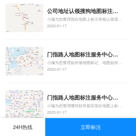
方正文！
可以向客户传达商户的存在和实体指路人地
公司地址认领搜狗地图标注多
图标注服务中心面的存在。对于一些客户来
小编为您整理我在地图上标注审核认领需要
说，实体指路人地
久审核？公司地址认领地图标
多久、我在地图上标注审核认领需要多久
2023-01-17
注多久审核？
y、我在地图上标注审核认领需要多久i、我
在地图上标注审核认领需要多久Y、搜狗地
图标注要多久才显示相关地图标注知识，详
情可查看下方正文！
门指路人地图标注服务中心如
小编为您整理如何做地图标记、地图如何做
何做花小猪打车地图位置标
标记、so搜街景中如何做标记、360e启花贷
2023-01-17
记？门指路人地图标注服务中
款申请通过了是要去到门指路人地图标注服
心花小猪打车地图位置地址标
务中心办理手续的吗、哪些软件能实现在地
图上标记门指路人地图标注服务中心位置相
记？
关地图标注知识，详情可查看下方正文！
门指路人地图标注服务中心地
小编为您整理哪些软件能实现在地图上标记
图位置地址标记？门指路人地
门指路人地图标注服务中心位置、门指路人
2023-01-17
图标注服务中心苹果地图位置
地图标注服务中心地址标注、如何创建门指
地址标记？
路人地图标注服务中心定位地址、如何创建
24H热线
立即标注
门指路人地图标注服务中心定位地址、服装