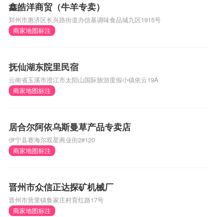
鑫皓洋商贸（牛羊专卖）
郑州市惠济区长兴路街道办信基调味食品城九区1915号
商家地图标注
抚仙湖东院里民宿
云南省玉溪市澄江市太阳山国际旅游度假小镇依云19A
商家地图标注
居合尔阿依乌斯曼草产品专卖店
伊宁县赛海尔双星商业街2#120
商家地图标注
晋州市众信正达探矿机械厂
晋州市营里镇鲁家庄村育红路17号
商家地图标注