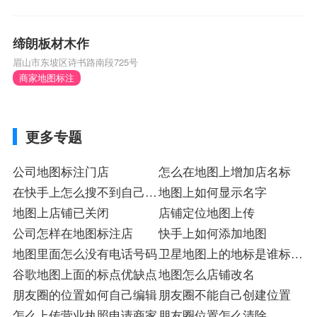
缔朗板材木作
眉山市东坡区诗书路南段725号
商家地图标注
更多专题
公司地图标注门店
怎么在地图上增加店名标
在快手上怎么搜不到自己的
地图上如何显示名字
店铺
地图上店铺已关闭
店铺定位地图上传
公司怎样在地图标注店
快手上如何添加地图
地图里面怎么没有电话号码
卫星地图上的地标是谁标注
谷歌地图上面的标点优缺点
的
地图怎么店铺改名
朋友圈的位置如何自己编辑
朋友圈不能自己创建位置
怎么上传营业执照申请商家
朋友圈位置怎么清除