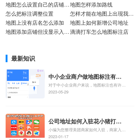
地图怎么设置自己的店铺定
地图怎样添加路线
位
怎么把标注调整位置
怎样才能在地图上出现我的
地图上没有店名怎么添加
店名
地图上如何新增公司地址
地图添加店铺但没显示入驻
滴滴打车怎么地图标注店
店
最新知识
中小企业商户做地图标注有什
对于中小企业商户来说，地图标注也有许多
么好处
好处，包括：提高可见性和曝光率：通过在
2023-05-29
地图上标注商户的位置，可以增加商户的可
见性和曝光率。当潜在客户在地图上搜索相
关服务或产品时，能够快速找到标注的商户
位置，增加商户被发现的机会。方便客户导
公司地址如何入驻花小猪打车
航：地图标注可以帮助客户更容易地找到商
小编为您整理美团商家如何入驻，商家入驻
地图标记？指路人地图标注服
户的实际位置。特别是对于新客户或不熟悉
教程、商家如何入驻地图、如何入驻地:、
2023-01-17
该地区的客户来说，地图标注可以提供明确