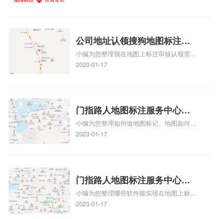
务中心铺如何入驻花小猪打车
养殖营业执照如何入驻地图、家政公司如何
的导航指引，减少客户的迷路和浪费时间的
地图标记？
入驻美团相关地图标注知识，详情可查看下
可能性。增加客户信任和可靠性：地图标注
方正文！
可以向客户传达商户的存在和实体指路人地
公司地址认领搜狗地图标注多
图标注服务中心面的存在。对于一些客户来
小编为您整理我在地图上标注审核认领需要
说，实体指路人地
久审核？公司地址认领地图标
多久、我在地图上标注审核认领需要多久
2023-01-17
注多久审核？
y、我在地图上标注审核认领需要多久i、我
在地图上标注审核认领需要多久Y、搜狗地
图标注要多久才显示相关地图标注知识，详
情可查看下方正文！
门指路人地图标注服务中心如
小编为您整理如何做地图标记、地图如何做
何做花小猪打车地图位置标
标记、so搜街景中如何做标记、360e启花贷
2023-01-17
记？门指路人地图标注服务中
款申请通过了是要去到门指路人地图标注服
心花小猪打车地图位置地址标
务中心办理手续的吗、哪些软件能实现在地
图上标记门指路人地图标注服务中心位置相
记？
关地图标注知识，详情可查看下方正文！
门指路人地图标注服务中心地
小编为您整理哪些软件能实现在地图上标记
图位置地址标记？门指路人地
门指路人地图标注服务中心位置、门指路人
2023-01-17
图标注服务中心苹果地图位置
地图标注服务中心地址标注、如何创建门指