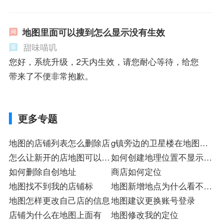
地图里面可以搜到怎么显示没有生效
甜味喵叽
您好，系统升级，2天内生效，请您耐心等待，给您
带来了不便非常抱歉。
更多专题
地图的店铺列表怎么删除店
g镇旁边的卫星楼在地图上
怎么让新开的店地图可以搜
哪里
如何创建地理位置不显示所
索到
如何删除自创地址
在的地理
商店如何定位
地图找不到我的店铺标
地图新增地点为什么看不到
地图怎样更改自己店的信息
图片
地图建议更换账号登录
店铺为什么在地图上面有
地图修改我的定位