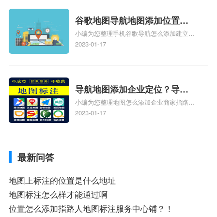
新、抖音为什么定位不到我指路人地图标注
服务中心位置、抖音突然不显示定位了相关
谷歌地图导航地图添加位置？
地图标注知识，详情可查看下方正文！
小编为您整理手机谷歌导航怎么添加建立多
添加谷歌地图导航位置？
人位置、如何在地图，谷歌地图添加公司位
2023-01-17
置……、谷歌地图怎么添加路线、谷歌地图
怎么添加路线、谷歌地图怎么添加地点相关
地图标注知识，详情可查看下方正文！
导航地图添加企业定位？导航
小编为您整理地图怎么添加企业商家指路人
定位企业？
地图标注服务中心铺名称、地图怎么添加企
2023-01-17
业商家指路人地图标注服务中心铺名称、企
业如何添加自己的企业位置到GPS导航地图
不同的GPS导航厂商都要添加吗、地图如何
最新问答
添加企业、地图如何添加企业相关地图标注
知识，详情可查看下方正文！
地图上标注的位置是什么地址
地图标注怎么样才能通过啊
位置怎么添加指路人地图标注服务中心铺？！