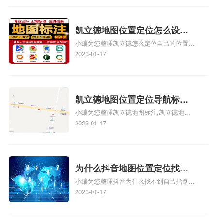
地址标记？
路人地图标注服务中心定位地址、如何创建
门指路人地图标注服务中心定位地址、服装
门指路人地图标注服务中心地址标注上地图
凯立德地图位置定位怎么设置
怎么弄相关地图标注知识，详情可查看下方
小编为您整理凯立德怎么定位自己的位置
自己的指路人地图标注服务中
正文！
啊、手机凯立德地图定位怎么设置往上走、
2023-01-17
心名？凯立德地图位置定位怎
地图位置定位怎么设置自己的指路人地图标
么设置公司地址？
注服务中心名、凯立德手机版如何定位自己
的位置，求助、凯立德导航怎么设置指路人
地图标注服务中心铺招牌相关地图标注知
凯立德地图位置定位导航标
识，详情可查看下方正文！
小编为您整理凯立德地图标注,凯立德地图
注？凯立德地图位置定位,导航,
标注怎么做啊、凯立德地图标注,凯立德地
2023-01-17
标注？
图标注怎么做啊、凯立德地图标注,凯立德
地图标注怎么做啊、凯立德导航地图怎么实
时定位、车载凯立德导航能定位车的位置吗
相关地图标注知识，详情可查看下方正文！
为什么抖音地图位置定位找不
小编为您整理抖音为什么找不到自己指路人
到了？抖音为什么找不到当前
地图标注服务中心铺的位置、地图位置更新
2023-01-17
定位了？
了，为什么抖音定位不同步更新、地图位置
电话号码更新了，为什么抖音定位不同步更