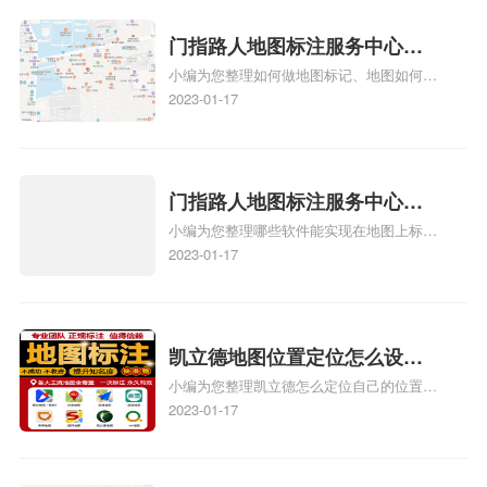
图标注要多久才显示相关地图标注知识，详
情可查看下方正文！
门指路人地图标注服务中心如
小编为您整理如何做地图标记、地图如何做
何做花小猪打车地图位置标
标记、so搜街景中如何做标记、360e启花贷
2023-01-17
记？门指路人地图标注服务中
款申请通过了是要去到门指路人地图标注服
心花小猪打车地图位置地址标
务中心办理手续的吗、哪些软件能实现在地
图上标记门指路人地图标注服务中心位置相
记？
关地图标注知识，详情可查看下方正文！
门指路人地图标注服务中心地
小编为您整理哪些软件能实现在地图上标记
图位置地址标记？门指路人地
门指路人地图标注服务中心位置、门指路人
2023-01-17
图标注服务中心苹果地图位置
地图标注服务中心地址标注、如何创建门指
地址标记？
路人地图标注服务中心定位地址、如何创建
门指路人地图标注服务中心定位地址、服装
门指路人地图标注服务中心地址标注上地图
凯立德地图位置定位怎么设置
怎么弄相关地图标注知识，详情可查看下方
小编为您整理凯立德怎么定位自己的位置
自己的指路人地图标注服务中
正文！
啊、手机凯立德地图定位怎么设置往上走、
2023-01-17
心名？凯立德地图位置定位怎
地图位置定位怎么设置自己的指路人地图标
么设置公司地址？
注服务中心名、凯立德手机版如何定位自己
的位置，求助、凯立德导航怎么设置指路人