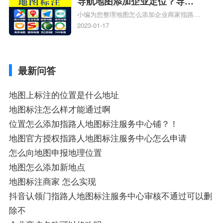
导航地图添加企业定位？导航
小编为您整理地图怎么添加企业商家指路人
定位企业？
地图标注服务中心铺名称、地图怎么添加企
2023-01-17
业商家指路人地图标注服务中心铺名称、企
业如何添加自己的企业位置到GPS导航地图
不同的GPS导航厂商都要添加吗、地图如何
最新问答
添加企业、地图如何添加企业相关地图标注
知识，详情可查看下方正文！
地图上标注的位置是什么地址
地图标注怎么样才能通过啊
位置怎么添加指路人地图标注服务中心铺？！
地图官方授权指路人地图标注服务中心怎么申请
怎么向地图申报地理位置
地图怎么添加新地点
地图标注商家 怎么实现
抖音认领门指路人地图标注服务中心审核不通过可以删
除不