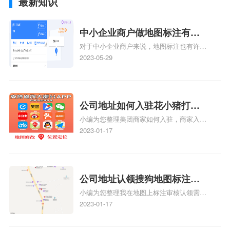
最新知识
中小企业商户做地图标注有什
对于中小企业商户来说，地图标注也有许多
么好处
好处，包括：提高可见性和曝光率：通过在
2023-05-29
地图上标注商户的位置，可以增加商户的可
见性和曝光率。当潜在客户在地图上搜索相
关服务或产品时，能够快速找到标注的商户
位置，增加商户被发现的机会。方便客户导
公司地址如何入驻花小猪打车
航：地图标注可以帮助客户更容易地找到商
小编为您整理美团商家如何入驻，商家入驻
地图标记？指路人地图标注服
户的实际位置。特别是对于新客户或不熟悉
教程、商家如何入驻地图、如何入驻地:、
2023-01-17
务中心铺如何入驻花小猪打车
该地区的客户来说，地图标注可以提供明确
养殖营业执照如何入驻地图、家政公司如何
的导航指引，减少客户的迷路和浪费时间的
地图标记？
入驻美团相关地图标注知识，详情可查看下
可能性。增加客户信任和可靠性：地图标注
方正文！
可以向客户传达商户的存在和实体指路人地
公司地址认领搜狗地图标注多
图标注服务中心面的存在。对于一些客户来
小编为您整理我在地图上标注审核认领需要
说，实体指路人地
久审核？公司地址认领地图标
多久、我在地图上标注审核认领需要多久
2023-01-17
注多久审核？
y、我在地图上标注审核认领需要多久i、我
在地图上标注审核认领需要多久Y、搜狗地