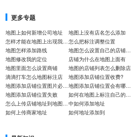
更多专题
地图上如何新增公司地址
地图上没有店名怎么添加
怎样才能在地图上出现我的
怎么把标注调整位置
店名
地图怎样添加路线
地图怎么设置自己的店铺定
地图修改我的定位
位
店铺为什么在地图上面有
地图里面怎么设置商铺
地图的店铺列表怎么删除店
滴滴打车怎么地图标注店
地图添加店铺位置收费?
地图添加店铺位置图片必须
地图添加店铺位置会有哪些
现场拍吗?
地图添加店铺位置失败
坏处
如何在地图上标注自己的店
怎么上传店铺地址到地图需
铺入驻
中如何添加地址
要钱吗
如何上传商家地址
如何地址添加到