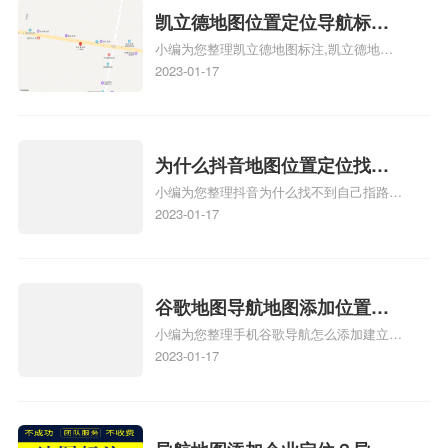
地图标注服务中心铺招牌相关地图标注知
凯立德地图位置定位导航标
识，详情可查看下方正文！
小编为您整理凯立德地图标注,凯立德地图
注？凯立德地图位置定位,导航,
标注怎么做啊、凯立德地图标注,凯立德地
2023-01-17
标注？
图标注怎么做啊、凯立德地图标注,凯立德
地图标注怎么做啊、凯立德导航地图怎么实
时定位、车载凯立德导航能定位车的位置吗
相关地图标注知识，详情可查看下方正文！
为什么抖音地图位置定位找不
小编为您整理抖音为什么找不到自己指路人
到了？抖音为什么找不到当前
地图标注服务中心铺的位置、地图位置更新
2023-01-17
定位了？
了，为什么抖音定位不同步更新、地图位置
电话号码更新了，为什么抖音定位不同步更
新、抖音为什么定位不到我指路人地图标注
服务中心位置、抖音突然不显示定位了相关
谷歌地图导航地图添加位置？
地图标注知识，详情可查看下方正文！
小编为您整理手机谷歌导航怎么添加建立多
添加谷歌地图导航位置？
人位置、如何在地图，谷歌地图添加公司位
2023-01-17
置……、谷歌地图怎么添加路线、谷歌地图
怎么添加路线、谷歌地图怎么添加地点相关
地图标注知识，详情可查看下方正文！