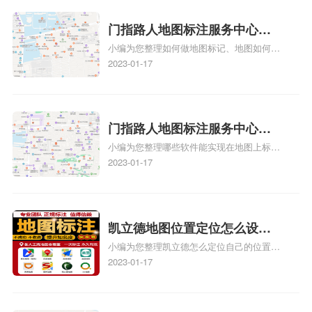
图标注要多久才显示相关地图标注知识，详
情可查看下方正文！
门指路人地图标注服务中心如
小编为您整理如何做地图标记、地图如何做
何做花小猪打车地图位置标
标记、so搜街景中如何做标记、360e启花贷
2023-01-17
记？门指路人地图标注服务中
款申请通过了是要去到门指路人地图标注服
心花小猪打车地图位置地址标
务中心办理手续的吗、哪些软件能实现在地
图上标记门指路人地图标注服务中心位置相
记？
关地图标注知识，详情可查看下方正文！
门指路人地图标注服务中心地
小编为您整理哪些软件能实现在地图上标记
图位置地址标记？门指路人地
门指路人地图标注服务中心位置、门指路人
2023-01-17
图标注服务中心苹果地图位置
地图标注服务中心地址标注、如何创建门指
地址标记？
路人地图标注服务中心定位地址、如何创建
门指路人地图标注服务中心定位地址、服装
门指路人地图标注服务中心地址标注上地图
凯立德地图位置定位怎么设置
怎么弄相关地图标注知识，详情可查看下方
小编为您整理凯立德怎么定位自己的位置
自己的指路人地图标注服务中
正文！
啊、手机凯立德地图定位怎么设置往上走、
2023-01-17
心名？凯立德地图位置定位怎
地图位置定位怎么设置自己的指路人地图标
么设置公司地址？
注服务中心名、凯立德手机版如何定位自己
的位置，求助、凯立德导航怎么设置指路人