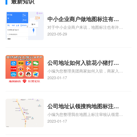
最新知识
中小企业商户做地图标注有什
对于中小企业商户来说，地图标注也有许多
么好处
好处，包括：提高可见性和曝光率：通过在
2023-05-29
地图上标注商户的位置，可以增加商户的可
见性和曝光率。当潜在客户在地图上搜索相
关服务或产品时，能够快速找到标注的商户
位置，增加商户被发现的机会。方便客户导
公司地址如何入驻花小猪打车
航：地图标注可以帮助客户更容易地找到商
小编为您整理美团商家如何入驻，商家入驻
地图标记？指路人地图标注服
户的实际位置。特别是对于新客户或不熟悉
教程、商家如何入驻地图、如何入驻地:、
2023-01-17
务中心铺如何入驻花小猪打车
该地区的客户来说，地图标注可以提供明确
养殖营业执照如何入驻地图、家政公司如何
的导航指引，减少客户的迷路和浪费时间的
地图标记？
入驻美团相关地图标注知识，详情可查看下
可能性。增加客户信任和可靠性：地图标注
方正文！
可以向客户传达商户的存在和实体指路人地
公司地址认领搜狗地图标注多
图标注服务中心面的存在。对于一些客户来
小编为您整理我在地图上标注审核认领需要
说，实体指路人地
久审核？公司地址认领地图标
多久、我在地图上标注审核认领需要多久
2023-01-17
注多久审核？
y、我在地图上标注审核认领需要多久i、我
在地图上标注审核认领需要多久Y、搜狗地