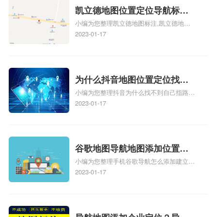
地图标注服务中心铺招牌相关地图标注知
凯立德地图位置定位导航标
识，详情可查看下方正文！
小编为您整理凯立德地图标注,凯立德地图
注？凯立德地图位置定位,导航,
标注怎么做啊、凯立德地图标注,凯立德地
2023-01-17
标注？
图标注怎么做啊、凯立德地图标注,凯立德
地图标注怎么做啊、凯立德导航地图怎么实
时定位、车载凯立德导航能定位车的位置吗
相关地图标注知识，详情可查看下方正文！
为什么抖音地图位置定位找不
小编为您整理抖音为什么找不到自己指路人
到了？抖音为什么找不到当前
地图标注服务中心铺的位置、地图位置更新
2023-01-17
定位了？
了，为什么抖音定位不同步更新、地图位置
电话号码更新了，为什么抖音定位不同步更
新、抖音为什么定位不到我指路人地图标注
服务中心位置、抖音突然不显示定位了相关
谷歌地图导航地图添加位置？
地图标注知识，详情可查看下方正文！
小编为您整理手机谷歌导航怎么添加建立多
添加谷歌地图导航位置？
人位置、如何在地图，谷歌地图添加公司位
2023-01-17
置……、谷歌地图怎么添加路线、谷歌地图
怎么添加路线、谷歌地图怎么添加地点相关
地图标注知识，详情可查看下方正文！