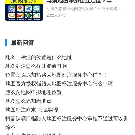
导航地图添加企业定位？导航
小编为您整理地图怎么添加企业商家指路人
定位企业？
地图标注服务中心铺名称、地图怎么添加企
2023-01-17
业商家指路人地图标注服务中心铺名称、企
业如何添加自己的企业位置到GPS导航地图
不同的GPS导航厂商都要添加吗、地图如何
最新问答
添加企业、地图如何添加企业相关地图标注
知识，详情可查看下方正文！
地图上标注的位置是什么地址
地图标注怎么样才能通过啊
位置怎么添加指路人地图标注服务中心铺？！
地图官方授权指路人地图标注服务中心怎么申请
怎么向地图申报地理位置
地图怎么添加新地点
地图标注商家 怎么实现
抖音认领门指路人地图标注服务中心审核不通过可以删
除不