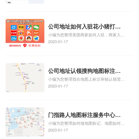
地图上标注商户的位置，可以增加商户的可
见性和曝光率。当潜在客户在地图上搜索相
关服务或产品时，能够快速找到标注的商户
位置，增加商户被发现的机会。方便客户导
公司地址如何入驻花小猪打车
航：地图标注可以帮助客户更容易地找到商
小编为您整理美团商家如何入驻，商家入驻
地图标记？指路人地图标注服
户的实际位置。特别是对于新客户或不熟悉
教程、商家如何入驻地图、如何入驻地:、
2023-01-17
务中心铺如何入驻花小猪打车
该地区的客户来说，地图标注可以提供明确
养殖营业执照如何入驻地图、家政公司如何
的导航指引，减少客户的迷路和浪费时间的
地图标记？
入驻美团相关地图标注知识，详情可查看下
可能性。增加客户信任和可靠性：地图标注
方正文！
可以向客户传达商户的存在和实体指路人地
公司地址认领搜狗地图标注多
图标注服务中心面的存在。对于一些客户来
小编为您整理我在地图上标注审核认领需要
说，实体指路人地
久审核？公司地址认领地图标
多久、我在地图上标注审核认领需要多久
2023-01-17
注多久审核？
y、我在地图上标注审核认领需要多久i、我
在地图上标注审核认领需要多久Y、搜狗地
图标注要多久才显示相关地图标注知识，详
情可查看下方正文！
门指路人地图标注服务中心如
小编为您整理如何做地图标记、地图如何做
何做花小猪打车地图位置标
标记、so搜街景中如何做标记、360e启花贷
2023-01-17
记？门指路人地图标注服务中
款申请通过了是要去到门指路人地图标注服