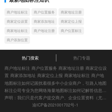
商户地址标注
商户位置服务
商家地址注册
商家定位设置
商家添加地址
商家定位上报
商家地址标注
商户地址注册
商户位置标注
商户添加位置
热门搜索
热门专题
商户地址标注
商户位置服务
商家地址注册
商家定位设
置
商家添加地址
商家定位上报
商家地址标注
商户地
址注册
商户位置标注
商户添加位置
商家位置服务
商
地图标注如何记困扰着很多中小企业商户，引路人地图
家添加位置
商户位置入驻
位置添加店名
商家位置注
标注公司专业为您网络海量地图标注如何记解答信息，
册
商户位置标注服务
公司添加位置
商家添加微信定
为您的企业地图标注宣传保驾护航！
声明：我们只是代客户提交商户、企业位置资料（尤其是不会操作觉得繁琐的客户），不是地图标注平台方。所提供服务为商业有偿帮助咨询人工服务费，全程都是人工提交资料，自身并不能对第三方网站的原始内容进行编辑，请知悉。Copyright 2014-2023 zlrmaps.com
位
添加门店微信
商家定位服务
商家定位信息
店铺添
渝ICP备2021001702号-1
加定位
商户地址定位
商户位置定位
商家地址认证
商