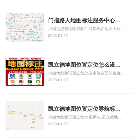
心花小猪打车地图位置地址标
务中心办理手续的吗、哪些软件能实现在地
图上标记门指路人地图标注服务中心位置相
记？
关地图标注知识，详情可查看下方正文！
门指路人地图标注服务中心地
小编为您整理哪些软件能实现在地图上标记
图位置地址标记？门指路人地
门指路人地图标注服务中心位置、门指路人
2023-01-17
图标注服务中心苹果地图位置
地图标注服务中心地址标注、如何创建门指
地址标记？
路人地图标注服务中心定位地址、如何创建
门指路人地图标注服务中心定位地址、服装
门指路人地图标注服务中心地址标注上地图
凯立德地图位置定位怎么设置
怎么弄相关地图标注知识，详情可查看下方
小编为您整理凯立德怎么定位自己的位置
自己的指路人地图标注服务中
正文！
啊、手机凯立德地图定位怎么设置往上走、
2023-01-17
心名？凯立德地图位置定位怎
地图位置定位怎么设置自己的指路人地图标
么设置公司地址？
注服务中心名、凯立德手机版如何定位自己
的位置，求助、凯立德导航怎么设置指路人
地图标注服务中心铺招牌相关地图标注知
凯立德地图位置定位导航标
识，详情可查看下方正文！
小编为您整理凯立德地图标注,凯立德地图
注？凯立德地图位置定位,导航,
标注怎么做啊、凯立德地图标注,凯立德地
2023-01-17
标注？
图标注怎么做啊、凯立德地图标注,凯立德
地图标注怎么做啊、凯立德导航地图怎么实