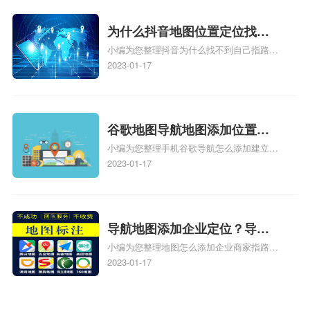
时定位、车载凯立德导航能定位车的位置吗
相关地图标注知识，详情可查看下方正文！
为什么抖音地图位置定位找不
小编为您整理抖音为什么找不到自己指路人
到了？抖音为什么找不到当前
地图标注服务中心铺的位置、地图位置更新
2023-01-17
定位了？
了，为什么抖音定位不同步更新、地图位置
电话号码更新了，为什么抖音定位不同步更
新、抖音为什么定位不到我指路人地图标注
服务中心位置、抖音突然不显示定位了相关
谷歌地图导航地图添加位置？
地图标注知识，详情可查看下方正文！
小编为您整理手机谷歌导航怎么添加建立多
添加谷歌地图导航位置？
人位置、如何在地图，谷歌地图添加公司位
2023-01-17
置……、谷歌地图怎么添加路线、谷歌地图
怎么添加路线、谷歌地图怎么添加地点相关
地图标注知识，详情可查看下方正文！
导航地图添加企业定位？导航
小编为您整理地图怎么添加企业商家指路人
定位企业？
地图标注服务中心铺名称、地图怎么添加企
2023-01-17
业商家指路人地图标注服务中心铺名称、企
业如何添加自己的企业位置到GPS导航地图
不同的GPS导航厂商都要添加吗、地图如何