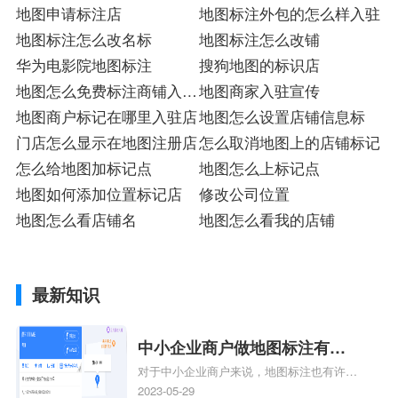
店
地图申请标注店
地图标注外包的怎么样入驻
地图标注怎么改名标
地图标注怎么改铺
华为电影院地图标注
搜狗地图的标识店
地图怎么免费标注商铺入驻
地图商家入驻宣传
店
地图商户标记在哪里入驻店
地图怎么设置店铺信息标
门店怎么显示在地图注册店
怎么取消地图上的店铺标记
怎么给地图加标记点
地图怎么上标记点
地图如何添加位置标记店
修改公司位置
地图怎么看店铺名
地图怎么看我的店铺
最新知识
中小企业商户做地图标注有什
对于中小企业商户来说，地图标注也有许多
么好处
好处，包括：提高可见性和曝光率：通过在
2023-05-29