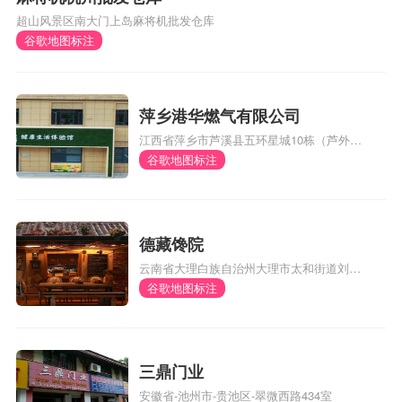
超山风景区南大门上岛麻将机批发仓库
谷歌地图标注
萍乡港华燃气有限公司
江西省萍乡市芦溪县五环星城10栋（芦外和
体育馆对面）
谷歌地图标注
德藏馋院
云南省大理白族自治州大理市太和街道刘官
厂村委会风阳邑村290号
谷歌地图标注
三鼎门业
安徽省-池州市-贵池区-翠微西路434室