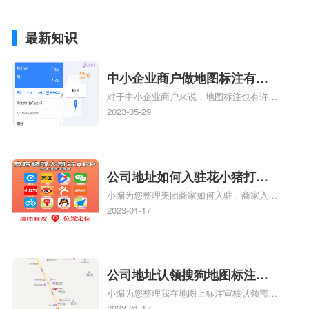
最新知识
中小企业商户做地图标注有什
对于中小企业商户来说，地图标注也有许多
么好处
好处，包括：提高可见性和曝光率：通过在
2023-05-29
地图上标注商户的位置，可以增加商户的可
见性和曝光率。当潜在客户在地图上搜索相
关服务或产品时，能够快速找到标注的商户
位置，增加商户被发现的机会。方便客户导
公司地址如何入驻花小猪打车
航：地图标注可以帮助客户更容易地找到商
小编为您整理美团商家如何入驻，商家入驻
地图标记？指路人地图标注服
户的实际位置。特别是对于新客户或不熟悉
教程、商家如何入驻地图、如何入驻地:、
2023-01-17
务中心铺如何入驻花小猪打车
该地区的客户来说，地图标注可以提供明确
养殖营业执照如何入驻地图、家政公司如何
的导航指引，减少客户的迷路和浪费时间的
地图标记？
入驻美团相关地图标注知识，详情可查看下
可能性。增加客户信任和可靠性：地图标注
方正文！
可以向客户传达商户的存在和实体指路人地
公司地址认领搜狗地图标注多
图标注服务中心面的存在。对于一些客户来
小编为您整理我在地图上标注审核认领需要
说，实体指路人地
久审核？公司地址认领地图标
多久、我在地图上标注审核认领需要多久
2023-01-17