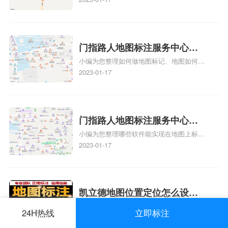
注多久审核？
y、我在地图上标注审核认领需要多久i、我
在地图上标注审核认领需要多久Y、搜狗地
图标注要多久才显示相关地图标注知识，详
情可查看下方正文！
门指路人地图标注服务中心如
小编为您整理如何做地图标记、地图如何做
何做花小猪打车地图位置标
标记、so搜街景中如何做标记、360e启花贷
2023-01-17
记？门指路人地图标注服务中
款申请通过了是要去到门指路人地图标注服
心花小猪打车地图位置地址标
务中心办理手续的吗、哪些软件能实现在地
图上标记门指路人地图标注服务中心位置相
记？
关地图标注知识，详情可查看下方正文！
门指路人地图标注服务中心地
小编为您整理哪些软件能实现在地图上标记
图位置地址标记？门指路人地
门指路人地图标注服务中心位置、门指路人
2023-01-17
图标注服务中心苹果地图位置
地图标注服务中心地址标注、如何创建门指
地址标记？
路人地图标注服务中心定位地址、如何创建
门指路人地图标注服务中心定位地址、服装
门指路人地图标注服务中心地址标注上地图
凯立德地图位置定位怎么设置
怎么弄相关地图标注知识，详情可查看下方
小编为您整理凯立德怎么定位自己的位置
自己的指路人地图标注服务中
24H热线
立即标注
正文！
啊、手机凯立德地图定位怎么设置往上走、
2023-01-17
心名？凯立德地图位置定位怎