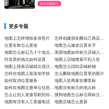
谷歌地图标注
更多专题
地图上怎样增加多张照片
怎样创建朋友圈自己商店的
位置名称怎么更改
位置
地图怎么修改位置名字
地图怎么标记几十个地点入
美团地图如何标注店铺入驻
驻
抖音里的地点如何设置
注册
地图上店铺搜索不到入驻
地图上搜索店铺就出现注册
地图怎么找到店铺标铺
入驻
怎样在地图上面添加学校
怎么删除地图位置里的图片
如何取消位置服务
地图入驻商家在哪里标
如何在地图注册单位信息入
地图没有标注的地点标
驻
怎么让别人直接导航到你的
搜狗地图怎么标注商标注册
店铺
地图有没有人工客服电话
店
地图店铺怎么更新