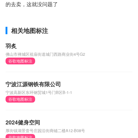
的去卖，这就没问题了
相关地图标注
羽炙
佛山市禅城区祖庙街道城门西路商业街4号G2
谷歌地图标注
宁波江源钢铁有限公司
宁波高新区东环钢贸城1号门B区B-1-1
谷歌地图标注
2024健身空间
厚街镇湖景壹号庄园沿街商铺二楼A12-B08号
谷歌地图标注