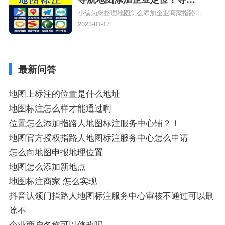
小编为您整理地图怎么添加企业商家指路人
定位企业？
地图标注服务中心铺名称、地图怎么添加企
2023-01-17
业商家指路人地图标注服务中心铺名称、企
业如何添加自己的企业位置到GPS导航地图
不同的GPS导航厂商都要添加吗、地图如何
最新问答
添加企业、地图如何添加企业相关地图标注
知识，详情可查看下方正文！
地图上标注的位置是什么地址
地图标注怎么样才能通过啊
位置怎么添加指路人地图标注服务中心铺？！
地图官方授权指路人地图标注服务中心怎么申请
怎么向地图申报地理位置
地图怎么添加新地点
地图标注商家 怎么实现
抖音认领门指路人地图标注服务中心审核不通过可以删
除不
企业商户名称可以修改吗