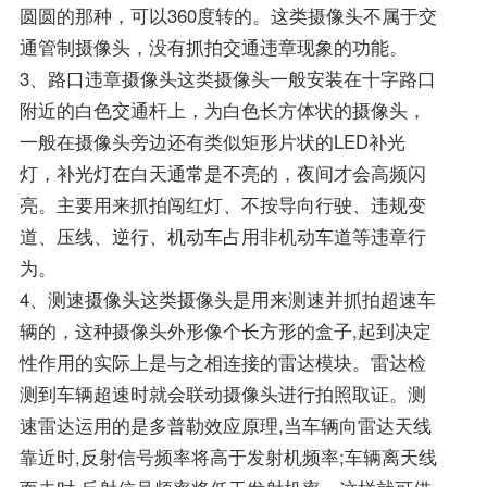
圆圆的那种，可以360度转的。这类摄像头不属于交
通管制摄像头，没有抓拍交通违章现象的功能。
3、路口违章摄像头这类摄像头一般安装在十字路口
附近的白色交通杆上，为白色长方体状的摄像头，
一般在摄像头旁边还有类似矩形片状的LED补光
灯，补光灯在白天通常是不亮的，夜间才会高频闪
亮。主要用来抓拍闯红灯、不按导向行驶、违规变
道、压线、逆行、机动车占用非机动车道等违章行
为。
4、测速摄像头这类摄像头是用来测速并抓拍超速车
辆的，这种摄像头外形像个长方形的盒子,起到决定
性作用的实际上是与之相连接的雷达模块。雷达检
测到车辆超速时就会联动摄像头进行拍照取证。测
速雷达运用的是多普勒效应原理,当车辆向雷达天线
靠近时,反射信号频率将高于发射机频率;车辆离天线