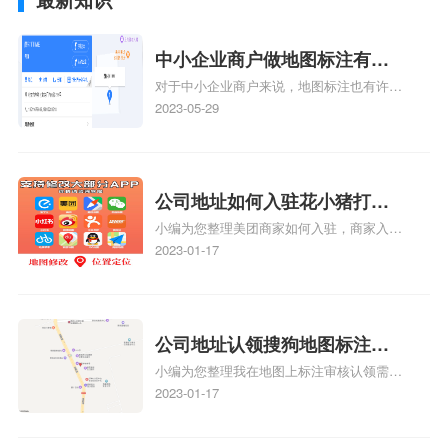
中小企业商户做地图标注有什
对于中小企业商户来说，地图标注也有许多
么好处
好处，包括：提高可见性和曝光率：通过在
2023-05-29
地图上标注商户的位置，可以增加商户的可
见性和曝光率。当潜在客户在地图上搜索相
关服务或产品时，能够快速找到标注的商户
位置，增加商户被发现的机会。方便客户导
公司地址如何入驻花小猪打车
航：地图标注可以帮助客户更容易地找到商
小编为您整理美团商家如何入驻，商家入驻
地图标记？指路人地图标注服
户的实际位置。特别是对于新客户或不熟悉
教程、商家如何入驻地图、如何入驻地:、
2023-01-17
务中心铺如何入驻花小猪打车
该地区的客户来说，地图标注可以提供明确
养殖营业执照如何入驻地图、家政公司如何
的导航指引，减少客户的迷路和浪费时间的
地图标记？
入驻美团相关地图标注知识，详情可查看下
可能性。增加客户信任和可靠性：地图标注
方正文！
可以向客户传达商户的存在和实体指路人地
公司地址认领搜狗地图标注多
图标注服务中心面的存在。对于一些客户来
小编为您整理我在地图上标注审核认领需要
说，实体指路人地
久审核？公司地址认领地图标
多久、我在地图上标注审核认领需要多久
2023-01-17
注多久审核？
y、我在地图上标注审核认领需要多久i、我
在地图上标注审核认领需要多久Y、搜狗地