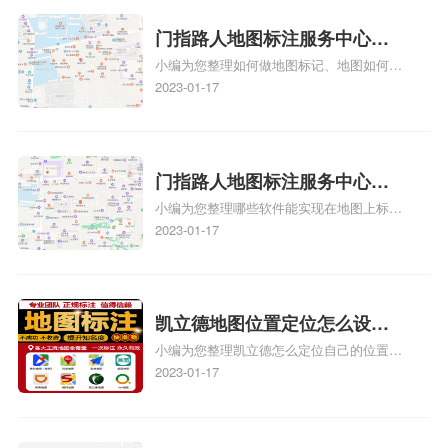
图标注要多久才显示相关地图标注知识，详
情可查看下方正文！
门指路人地图标注服务中心如
小编为您整理如何做地图标记、地图如何做
何做花小猪打车地图位置标
标记、so搜街景中如何做标记、360e启花贷
2023-01-17
记？门指路人地图标注服务中
款申请通过了是要去到门指路人地图标注服
心花小猪打车地图位置地址标
务中心办理手续的吗、哪些软件能实现在地
图上标记门指路人地图标注服务中心位置相
记？
关地图标注知识，详情可查看下方正文！
门指路人地图标注服务中心地
小编为您整理哪些软件能实现在地图上标记
图位置地址标记？门指路人地
门指路人地图标注服务中心位置、门指路人
2023-01-17
图标注服务中心苹果地图位置
地图标注服务中心地址标注、如何创建门指
地址标记？
路人地图标注服务中心定位地址、如何创建
门指路人地图标注服务中心定位地址、服装
门指路人地图标注服务中心地址标注上地图
凯立德地图位置定位怎么设置
怎么弄相关地图标注知识，详情可查看下方
小编为您整理凯立德怎么定位自己的位置
自己的指路人地图标注服务中
正文！
啊、手机凯立德地图定位怎么设置往上走、
2023-01-17
心名？凯立德地图位置定位怎
地图位置定位怎么设置自己的指路人地图标
么设置公司地址？
注服务中心名、凯立德手机版如何定位自己
的位置，求助、凯立德导航怎么设置指路人