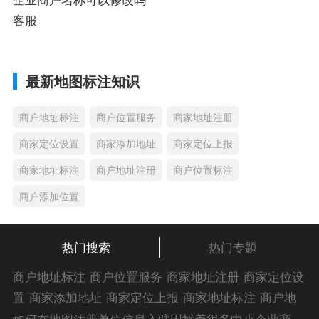
客服
最新地图标注知识
商户地址标注
商户位置服务
商家地址注册
商家定位设置
商家添加地址
商家定位上报
商家地址标注
商户地址注册
商户位置标注
商户添加位置
热门搜索
热门专题
商户地址标注
商户位置服务
商家地址注册
商家定位设
置
商家添加地址
商家定位上报
商家地址标注
商户地
址注册
商户位置标注
商户添加位置
商家位置服务
商
如何在地图注册单位信息入驻困扰着很多中小企业商