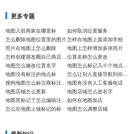
更多专题
地图入驻商家在哪里标
如何取消位置服务
怎么删除地图位置里的图片
怎样在地图上面添加学校
照片在地图上怎么删除
地图上怎样增加多张照片
怎样创建朋友圈自己商店的
位置名称怎么更改
位置
地图怎么修改位置名字
地图怎么标记几十个地点入
地图没有标注的地点标
驻
怎么让别人直接导航到你的
搜狗地图怎么标注商标注册
店铺
地图有没有人工客服电话
店
地图店铺怎么更新
地图店铺怎么改名字
地图里标记了怎么编辑注册
如何在地图加店
入驻
怎么在地图上做标记的标
地图怎么调整店铺
最新知识