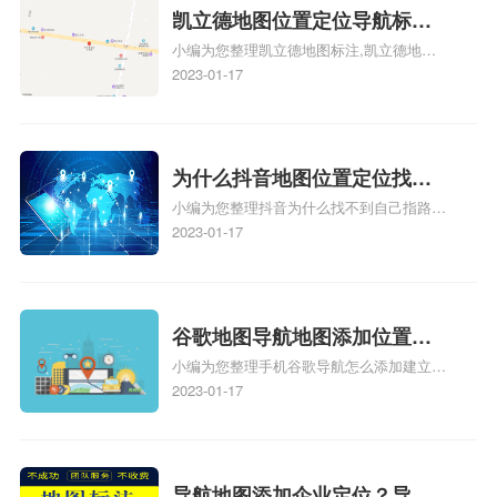
地图标注服务中心铺招牌相关地图标注知
凯立德地图位置定位导航标
识，详情可查看下方正文！
小编为您整理凯立德地图标注,凯立德地图
注？凯立德地图位置定位,导航,
标注怎么做啊、凯立德地图标注,凯立德地
2023-01-17
标注？
图标注怎么做啊、凯立德地图标注,凯立德
地图标注怎么做啊、凯立德导航地图怎么实
时定位、车载凯立德导航能定位车的位置吗
相关地图标注知识，详情可查看下方正文！
为什么抖音地图位置定位找不
小编为您整理抖音为什么找不到自己指路人
到了？抖音为什么找不到当前
地图标注服务中心铺的位置、地图位置更新
2023-01-17
定位了？
了，为什么抖音定位不同步更新、地图位置
电话号码更新了，为什么抖音定位不同步更
新、抖音为什么定位不到我指路人地图标注
服务中心位置、抖音突然不显示定位了相关
谷歌地图导航地图添加位置？
地图标注知识，详情可查看下方正文！
小编为您整理手机谷歌导航怎么添加建立多
添加谷歌地图导航位置？
人位置、如何在地图，谷歌地图添加公司位
2023-01-17
置……、谷歌地图怎么添加路线、谷歌地图
怎么添加路线、谷歌地图怎么添加地点相关
地图标注知识，详情可查看下方正文！
导航地图添加企业定位？导航