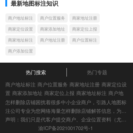
最新地图标注知识
商户地址标注
商户位置服务
商家地址注册
商家定位设置
商家添加地址
商家定位上报
商家地址标注
商户地址注册
商户位置标注
商户添加位置
热门搜索
热门专题
商户地址标注
商户位置服务
商家地址注册
商家定位设
置
商家添加地址
商家定位上报
商家地址标注
商户地
址注册
商户位置标注
商户添加位置
商家位置服务
商
怎样删除店铺困扰着很多中小企业商户，引路人地图标
家添加位置
商户位置入驻
位置添加店名
商家位置注
注公司专业为您网络海量怎样删除店铺解答信息，为您
册
商户位置标注服务
公司添加位置
商家添加微信定
的企业地图标注宣传保驾护航！
声明：我们只是代客户提交商户、企业位置资料（尤其是不会操作觉得繁琐的客户），不是地图标注平台方。所提供服务为商业有偿帮助咨询人工服务费，全程都是人工提交资料，自身并不能对第三方网站的原始内容进行编辑，请知悉。Copyright 2014-2023 zlrmaps.com
位
添加门店微信
商家定位服务
商家定位信息
店铺添
渝ICP备2021001702号-1