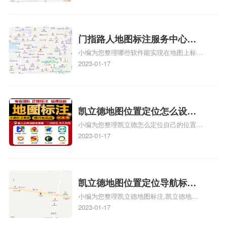
款申请通过了是要去到门指路人地图标注服
心花小猪打车地图位置地址标
务中心办理手续的吗、哪些软件能实现在地
图上标记门指路人地图标注服务中心位置相
记？
关地图标注知识，详情可查看下方正文！
门指路人地图标注服务中心地
小编为您整理哪些软件能实现在地图上标记
图位置地址标记？门指路人地
门指路人地图标注服务中心位置、门指路人
2023-01-17
图标注服务中心苹果地图位置
地图标注服务中心地址标注、如何创建门指
地址标记？
路人地图标注服务中心定位地址、如何创建
门指路人地图标注服务中心定位地址、服装
门指路人地图标注服务中心地址标注上地图
凯立德地图位置定位怎么设置
怎么弄相关地图标注知识，详情可查看下方
小编为您整理凯立德怎么定位自己的位置
自己的指路人地图标注服务中
正文！
啊、手机凯立德地图定位怎么设置往上走、
2023-01-17
心名？凯立德地图位置定位怎
地图位置定位怎么设置自己的指路人地图标
么设置公司地址？
注服务中心名、凯立德手机版如何定位自己
的位置，求助、凯立德导航怎么设置指路人
地图标注服务中心铺招牌相关地图标注知
凯立德地图位置定位导航标
识，详情可查看下方正文！
小编为您整理凯立德地图标注,凯立德地图
注？凯立德地图位置定位,导航,
标注怎么做啊、凯立德地图标注,凯立德地
2023-01-17
标注？
图标注怎么做啊、凯立德地图标注,凯立德