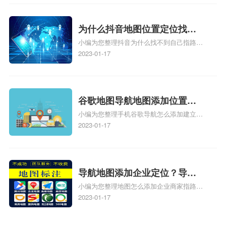
地图标注怎么做啊、凯立德导航地图怎么实
时定位、车载凯立德导航能定位车的位置吗
相关地图标注知识，详情可查看下方正文！
为什么抖音地图位置定位找不
小编为您整理抖音为什么找不到自己指路人
到了？抖音为什么找不到当前
地图标注服务中心铺的位置、地图位置更新
2023-01-17
定位了？
了，为什么抖音定位不同步更新、地图位置
电话号码更新了，为什么抖音定位不同步更
新、抖音为什么定位不到我指路人地图标注
服务中心位置、抖音突然不显示定位了相关
谷歌地图导航地图添加位置？
地图标注知识，详情可查看下方正文！
小编为您整理手机谷歌导航怎么添加建立多
添加谷歌地图导航位置？
人位置、如何在地图，谷歌地图添加公司位
2023-01-17
置……、谷歌地图怎么添加路线、谷歌地图
怎么添加路线、谷歌地图怎么添加地点相关
地图标注知识，详情可查看下方正文！
导航地图添加企业定位？导航
小编为您整理地图怎么添加企业商家指路人
定位企业？
地图标注服务中心铺名称、地图怎么添加企
2023-01-17
业商家指路人地图标注服务中心铺名称、企
业如何添加自己的企业位置到GPS导航地图