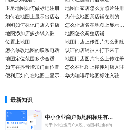
卫星地图如何做标记注册
地图自家店怎么弄照片注册
如何在地图上显示出店名入
为什么地图我店铺在别的位
驻
地图如何标记门店入驻店
置
怎么让店名在地图上显示注
地图添加店多少钱入驻
册入驻
地图怎么调整店铺
位置上地图
地图门店上传图片怎么删除
怎么修改地图的联系电话
认证的店铺被人打下来了
地图定位范围多少合适
地图门店图片怎么上传注册
如何在抖音增加门面位置
怎么在地图上搜便利店入驻
便利店如何在地图上显示注
华为咖啡厅地图标注入驻
册
最新知识
中小企业商户做地图标注有什
对于中小企业商户来说，地图标注也有许多
么好处