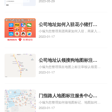
好处，包括：提高可见性和曝光率：通过在
2023-05-29
地图上标注商户的位置，可以增加商户的可
见性和曝光率。当潜在客户在地图上搜索相
关服务或产品时，能够快速找到标注的商户
位置，增加商户被发现的机会。方便客户导
公司地址如何入驻花小猪打车
航：地图标注可以帮助客户更容易地找到商
小编为您整理美团商家如何入驻，商家入驻
地图标记？指路人地图标注服
户的实际位置。特别是对于新客户或不熟悉
教程、商家如何入驻地图、如何入驻地:、
2023-01-17
务中心铺如何入驻花小猪打车
该地区的客户来说，地图标注可以提供明确
养殖营业执照如何入驻地图、家政公司如何
的导航指引，减少客户的迷路和浪费时间的
地图标记？
入驻美团相关地图标注知识，详情可查看下
可能性。增加客户信任和可靠性：地图标注
方正文！
可以向客户传达商户的存在和实体指路人地
公司地址认领搜狗地图标注多
图标注服务中心面的存在。对于一些客户来
小编为您整理我在地图上标注审核认领需要
说，实体指路人地
久审核？公司地址认领地图标
多久、我在地图上标注审核认领需要多久
2023-01-17
注多久审核？
y、我在地图上标注审核认领需要多久i、我
在地图上标注审核认领需要多久Y、搜狗地
图标注要多久才显示相关地图标注知识，详
情可查看下方正文！
门指路人地图标注服务中心如
小编为您整理如何做地图标记、地图如何做
何做花小猪打车地图位置标
标记、so搜街景中如何做标记、360e启花贷
2023-01-17
记？门指路人地图标注服务中