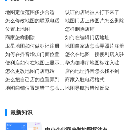
地图定位范围多少合适
认证的店铺被人打下来了
怎么修改地图的联系电话
地图门店上传图片怎么删除
位置上地图
怎样删除店铺
商家怎样删除
如何在编辑门店地址
卫星地图如何做标记注册
地图自家店怎么弄照片注册
如何在抖音增加门面位置
怎么在地图上搜便利店入驻
便利店如何在地图上显示注
华为咖啡厅地图标注入驻
册
怎么更改地图门店电话
店的地址抖音怎么找不到
怎么把自己店的位置弄到抖
商家入驻电话格式
音上
地图商铺位置定错了怎么改
地图导航报错没反应
铺
最新知识
中小企业商户做地图标注有什