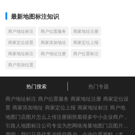
最新地图标注知识
商户地址标注
商户位置服务
商家地址注册
商家定位设置
商家添加地址
商家定位上报
商家地址标注
商户地址注册
商户位置标注
商户添加位置
热门搜索
热门专题
商户地址标注
商户位置服务
商家地址注册
商家定位设
置
商家添加地址
商家定位上报
商家地址标注
商户地
址注册
商户位置标注
商户添加位置
商家位置服务
商
地图门店图片怎么上传注册困扰着很多中小企业商户，
家添加位置
商户位置入驻
位置添加店名
商家位置注
引路人地图标注公司专业为您网络海量地图门店图片怎
册
商户位置标注服务
公司添加位置
商家添加微信定
么上传注册解答信息，为您的企业地图标注宣传保驾护
声明：我们只是代客户提交商户、企业位置资料（尤其是不会操作觉得繁琐的客户），不是地图标注平台方。所提供服务为商业有偿帮助咨询人工服务费，全程都是人工提交资料，自身并不能对第三方网站的原始内容进行编辑，请知悉。Copyright 2014-2023 zlrmaps.com