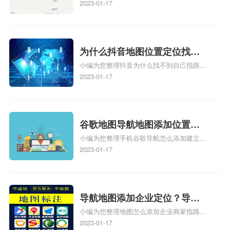
标注怎么做啊、凯立德地图标注,凯立德地
2023-01-17
标注？
图标注怎么做啊、凯立德地图标注,凯立德
地图标注怎么做啊、凯立德导航地图怎么实
时定位、车载凯立德导航能定位车的位置吗
相关地图标注知识，详情可查看下方正文！
为什么抖音地图位置定位找不
小编为您整理抖音为什么找不到自己指路人
到了？抖音为什么找不到当前
地图标注服务中心铺的位置、地图位置更新
2023-01-17
定位了？
了，为什么抖音定位不同步更新、地图位置
电话号码更新了，为什么抖音定位不同步更
新、抖音为什么定位不到我指路人地图标注
服务中心位置、抖音突然不显示定位了相关
谷歌地图导航地图添加位置？
地图标注知识，详情可查看下方正文！
小编为您整理手机谷歌导航怎么添加建立多
添加谷歌地图导航位置？
人位置、如何在地图，谷歌地图添加公司位
2023-01-17
置……、谷歌地图怎么添加路线、谷歌地图
怎么添加路线、谷歌地图怎么添加地点相关
地图标注知识，详情可查看下方正文！
导航地图添加企业定位？导航
小编为您整理地图怎么添加企业商家指路人
定位企业？
地图标注服务中心铺名称、地图怎么添加企
2023-01-17