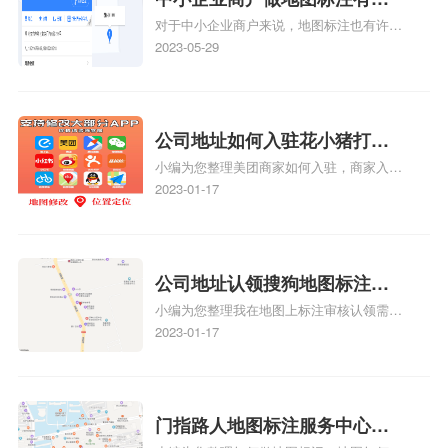
对于中小企业商户来说，地图标注也有许多
么好处
好处，包括：提高可见性和曝光率：通过在
2023-05-29
地图上标注商户的位置，可以增加商户的可
见性和曝光率。当潜在客户在地图上搜索相
关服务或产品时，能够快速找到标注的商户
位置，增加商户被发现的机会。方便客户导
公司地址如何入驻花小猪打车
航：地图标注可以帮助客户更容易地找到商
小编为您整理美团商家如何入驻，商家入驻
地图标记？指路人地图标注服
户的实际位置。特别是对于新客户或不熟悉
教程、商家如何入驻地图、如何入驻地:、
2023-01-17
务中心铺如何入驻花小猪打车
该地区的客户来说，地图标注可以提供明确
养殖营业执照如何入驻地图、家政公司如何
的导航指引，减少客户的迷路和浪费时间的
地图标记？
入驻美团相关地图标注知识，详情可查看下
可能性。增加客户信任和可靠性：地图标注
方正文！
可以向客户传达商户的存在和实体指路人地
公司地址认领搜狗地图标注多
图标注服务中心面的存在。对于一些客户来
小编为您整理我在地图上标注审核认领需要
说，实体指路人地
久审核？公司地址认领地图标
多久、我在地图上标注审核认领需要多久
2023-01-17
注多久审核？
y、我在地图上标注审核认领需要多久i、我
在地图上标注审核认领需要多久Y、搜狗地
图标注要多久才显示相关地图标注知识，详
情可查看下方正文！
门指路人地图标注服务中心如