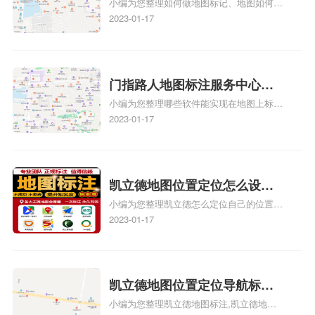
小编为您整理如何做地图标记、地图如何做
何做花小猪打车地图位置标
标记、so搜街景中如何做标记、360e启花贷
2023-01-17
记？门指路人地图标注服务中
款申请通过了是要去到门指路人地图标注服
心花小猪打车地图位置地址标
务中心办理手续的吗、哪些软件能实现在地
图上标记门指路人地图标注服务中心位置相
记？
关地图标注知识，详情可查看下方正文！
门指路人地图标注服务中心地
小编为您整理哪些软件能实现在地图上标记
图位置地址标记？门指路人地
门指路人地图标注服务中心位置、门指路人
2023-01-17
图标注服务中心苹果地图位置
地图标注服务中心地址标注、如何创建门指
地址标记？
路人地图标注服务中心定位地址、如何创建
门指路人地图标注服务中心定位地址、服装
门指路人地图标注服务中心地址标注上地图
凯立德地图位置定位怎么设置
怎么弄相关地图标注知识，详情可查看下方
小编为您整理凯立德怎么定位自己的位置
自己的指路人地图标注服务中
正文！
啊、手机凯立德地图定位怎么设置往上走、
2023-01-17
心名？凯立德地图位置定位怎
地图位置定位怎么设置自己的指路人地图标
么设置公司地址？
注服务中心名、凯立德手机版如何定位自己
的位置，求助、凯立德导航怎么设置指路人
地图标注服务中心铺招牌相关地图标注知
凯立德地图位置定位导航标
识，详情可查看下方正文！
小编为您整理凯立德地图标注,凯立德地图
注？凯立德地图位置定位,导航,