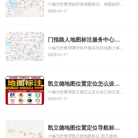
小编为您整理如何做地图标记、地图如何做
何做花小猪打车地图位置标
标记、so搜街景中如何做标记、360e启花贷
2023-01-17
记？门指路人地图标注服务中
款申请通过了是要去到门指路人地图标注服
心花小猪打车地图位置地址标
务中心办理手续的吗、哪些软件能实现在地
图上标记门指路人地图标注服务中心位置相
记？
关地图标注知识，详情可查看下方正文！
门指路人地图标注服务中心地
小编为您整理哪些软件能实现在地图上标记
图位置地址标记？门指路人地
门指路人地图标注服务中心位置、门指路人
2023-01-17
图标注服务中心苹果地图位置
地图标注服务中心地址标注、如何创建门指
地址标记？
路人地图标注服务中心定位地址、如何创建
门指路人地图标注服务中心定位地址、服装
门指路人地图标注服务中心地址标注上地图
凯立德地图位置定位怎么设置
怎么弄相关地图标注知识，详情可查看下方
小编为您整理凯立德怎么定位自己的位置
自己的指路人地图标注服务中
正文！
啊、手机凯立德地图定位怎么设置往上走、
2023-01-17
心名？凯立德地图位置定位怎
地图位置定位怎么设置自己的指路人地图标
么设置公司地址？
注服务中心名、凯立德手机版如何定位自己
的位置，求助、凯立德导航怎么设置指路人
地图标注服务中心铺招牌相关地图标注知
凯立德地图位置定位导航标
识，详情可查看下方正文！
小编为您整理凯立德地图标注,凯立德地图
注？凯立德地图位置定位,导航,