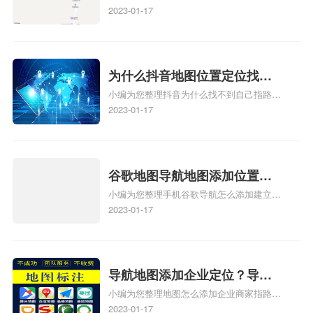
标注怎么做啊、凯立德地图标注,凯立德地
2023-01-17
标注？
图标注怎么做啊、凯立德地图标注,凯立德
地图标注怎么做啊、凯立德导航地图怎么实
时定位、车载凯立德导航能定位车的位置吗
相关地图标注知识，详情可查看下方正文！
为什么抖音地图位置定位找不
小编为您整理抖音为什么找不到自己指路人
到了？抖音为什么找不到当前
地图标注服务中心铺的位置、地图位置更新
2023-01-17
定位了？
了，为什么抖音定位不同步更新、地图位置
电话号码更新了，为什么抖音定位不同步更
新、抖音为什么定位不到我指路人地图标注
服务中心位置、抖音突然不显示定位了相关
谷歌地图导航地图添加位置？
地图标注知识，详情可查看下方正文！
小编为您整理手机谷歌导航怎么添加建立多
添加谷歌地图导航位置？
人位置、如何在地图，谷歌地图添加公司位
2023-01-17
置……、谷歌地图怎么添加路线、谷歌地图
怎么添加路线、谷歌地图怎么添加地点相关
地图标注知识，详情可查看下方正文！
导航地图添加企业定位？导航
小编为您整理地图怎么添加企业商家指路人
定位企业？
地图标注服务中心铺名称、地图怎么添加企
2023-01-17