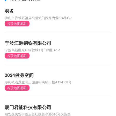
羽炙
佛山市禅城区祖庙街道城门西路商业街4号G2
谷歌地图标注
宁波江源钢铁有限公司
宁波高新区东环钢贸城1号门B区B-1-1
谷歌地图标注
2024健身空间
厚街镇湖景壹号庄园沿街商铺二楼A12-B08号
谷歌地图标注
厦门君能科技有限公司
翔安区民安街道后莲社区莲亭路516号火炬高