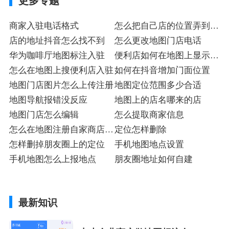
商家入驻电话格式
怎么把自己店的位置弄到抖
店的地址抖音怎么找不到
音上
怎么更改地图门店电话
华为咖啡厅地图标注入驻
便利店如何在地图上显示注
怎么在地图上搜便利店入驻
册
如何在抖音增加门面位置
地图门店图片怎么上传注册
地图定位范围多少合适
地图导航报错没反应
地图上的店名哪来的店
地图门店怎么编辑
怎么提取商家信息
怎么在地图注册自家商店入
定位怎样删除
驻
怎样删掉朋友圈上的定位
手机地图地点设置
手机地图怎么上报地点
朋友圈地址如何自建
最新知识