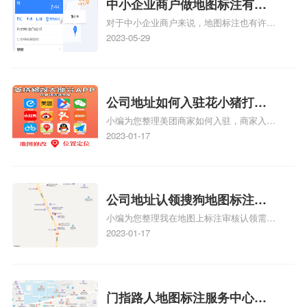
中小企业商户做地图标注有什
对于中小企业商户来说，地图标注也有许多
么好处
好处，包括：提高可见性和曝光率：通过在
2023-05-29
地图上标注商户的位置，可以增加商户的可
见性和曝光率。当潜在客户在地图上搜索相
关服务或产品时，能够快速找到标注的商户
位置，增加商户被发现的机会。方便客户导
公司地址如何入驻花小猪打车
航：地图标注可以帮助客户更容易地找到商
小编为您整理美团商家如何入驻，商家入驻
地图标记？指路人地图标注服
户的实际位置。特别是对于新客户或不熟悉
教程、商家如何入驻地图、如何入驻地:、
2023-01-17
务中心铺如何入驻花小猪打车
该地区的客户来说，地图标注可以提供明确
养殖营业执照如何入驻地图、家政公司如何
的导航指引，减少客户的迷路和浪费时间的
地图标记？
入驻美团相关地图标注知识，详情可查看下
可能性。增加客户信任和可靠性：地图标注
方正文！
可以向客户传达商户的存在和实体指路人地
公司地址认领搜狗地图标注多
图标注服务中心面的存在。对于一些客户来
小编为您整理我在地图上标注审核认领需要
说，实体指路人地
久审核？公司地址认领地图标
多久、我在地图上标注审核认领需要多久
2023-01-17
注多久审核？
y、我在地图上标注审核认领需要多久i、我
在地图上标注审核认领需要多久Y、搜狗地
图标注要多久才显示相关地图标注知识，详
情可查看下方正文！
门指路人地图标注服务中心如