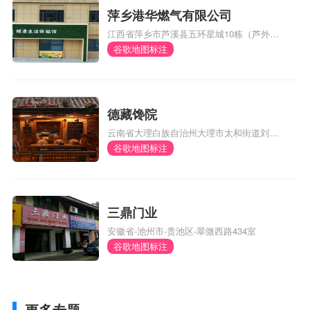
萍乡港华燃气有限公司
江西省萍乡市芦溪县五环星城10栋（芦外和
体育馆对面）
谷歌地图标注
德藏馋院
云南省大理白族自治州大理市太和街道刘官
厂村委会风阳邑村290号
谷歌地图标注
三鼎门业
安徽省-池州市-贵池区-翠微西路434室
谷歌地图标注
更多专题