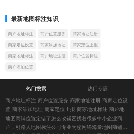
最新地图标注知识
商户地址标注
商户位置服务
商家地址注册
商家定位设置
商家添加地址
商家定位上报
商家地址标注
商户地址注册
商户位置标注
商户添加位置
热门搜索
热门专题
商户地址标注
商户位置服务
商家地址注册
商家定位设
置
商家添加地址
商家定位上报
商家地址标注
商户地
址注册
商户位置标注
商户添加位置
商家位置服务
商
地图商铺位置定错了怎么改铺困扰着很多中小企业商
家添加位置
商户位置入驻
位置添加店名
商家位置注
户，引路人地图标注公司专业为您网络海量地图商铺位