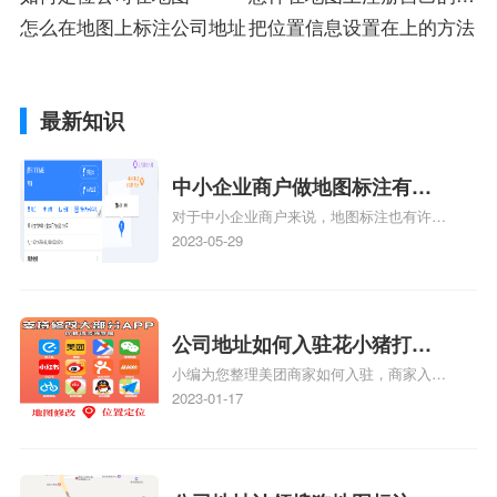
怎么在地图上标注公司地址
置
把位置信息设置在上的方法
最新知识
中小企业商户做地图标注有什
对于中小企业商户来说，地图标注也有许多
么好处
好处，包括：提高可见性和曝光率：通过在
2023-05-29
地图上标注商户的位置，可以增加商户的可
见性和曝光率。当潜在客户在地图上搜索相
关服务或产品时，能够快速找到标注的商户
位置，增加商户被发现的机会。方便客户导
公司地址如何入驻花小猪打车
航：地图标注可以帮助客户更容易地找到商
小编为您整理美团商家如何入驻，商家入驻
地图标记？指路人地图标注服
户的实际位置。特别是对于新客户或不熟悉
教程、商家如何入驻地图、如何入驻地:、
2023-01-17
务中心铺如何入驻花小猪打车
该地区的客户来说，地图标注可以提供明确
养殖营业执照如何入驻地图、家政公司如何
的导航指引，减少客户的迷路和浪费时间的
地图标记？
入驻美团相关地图标注知识，详情可查看下
可能性。增加客户信任和可靠性：地图标注
方正文！
可以向客户传达商户的存在和实体指路人地