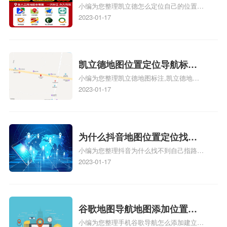
怎么弄相关地图标注知识，详情可查看下方
小编为您整理凯立德怎么定位自己的位置
自己的指路人地图标注服务中
正文！
啊、手机凯立德地图定位怎么设置往上走、
2023-01-17
心名？凯立德地图位置定位怎
地图位置定位怎么设置自己的指路人地图标
么设置公司地址？
注服务中心名、凯立德手机版如何定位自己
的位置，求助、凯立德导航怎么设置指路人
地图标注服务中心铺招牌相关地图标注知
凯立德地图位置定位导航标
识，详情可查看下方正文！
小编为您整理凯立德地图标注,凯立德地图
注？凯立德地图位置定位,导航,
标注怎么做啊、凯立德地图标注,凯立德地
2023-01-17
标注？
图标注怎么做啊、凯立德地图标注,凯立德
地图标注怎么做啊、凯立德导航地图怎么实
时定位、车载凯立德导航能定位车的位置吗
相关地图标注知识，详情可查看下方正文！
为什么抖音地图位置定位找不
小编为您整理抖音为什么找不到自己指路人
到了？抖音为什么找不到当前
地图标注服务中心铺的位置、地图位置更新
2023-01-17
定位了？
了，为什么抖音定位不同步更新、地图位置
电话号码更新了，为什么抖音定位不同步更
新、抖音为什么定位不到我指路人地图标注
服务中心位置、抖音突然不显示定位了相关
谷歌地图导航地图添加位置？
地图标注知识，详情可查看下方正文！
小编为您整理手机谷歌导航怎么添加建立多
添加谷歌地图导航位置？