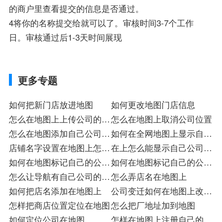
的商户里查看提交的信息是否通过。
4将你的名称提交给就可以了。审核时间3-7个工作
日。审核通过后1-3天时间展现
更多专题
如何把新门店放进地图
如何更改地图门店信息
怎么在地图上上传公司的位
怎么在地图上取消公司位置
置
怎么在地图添加自己公司名
如何在全网地图上显示自己
字
店铺名字设置在地图上怎样
的店面
在上怎么能显示自己公司位
设置
如何在地图标记自己的公司
置
如何在地图标记自己的公司
店
怎么让导航有自己公司的名
店标
怎么弄店名在地图上
字
如何把店名添加在地图上
公司变迁如何在地图上改过
怎样把商店位置定位在地图
来
怎么把厂地址加到地图
如何定位公司在地图
怎样在地图上注册自己的位