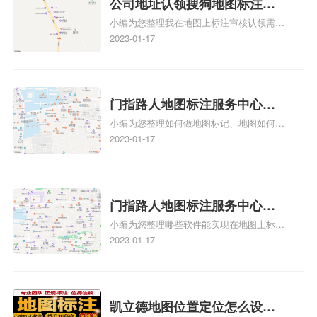
公司地址认领搜狗地图标注多
图标注服务中心面的存在。对于一些客户来
小编为您整理我在地图上标注审核认领需要
说，实体指路人地
久审核？公司地址认领地图标
多久、我在地图上标注审核认领需要多久
2023-01-17
注多久审核？
y、我在地图上标注审核认领需要多久i、我
在地图上标注审核认领需要多久Y、搜狗地
图标注要多久才显示相关地图标注知识，详
情可查看下方正文！
门指路人地图标注服务中心如
小编为您整理如何做地图标记、地图如何做
何做花小猪打车地图位置标
标记、so搜街景中如何做标记、360e启花贷
2023-01-17
记？门指路人地图标注服务中
款申请通过了是要去到门指路人地图标注服
心花小猪打车地图位置地址标
务中心办理手续的吗、哪些软件能实现在地
图上标记门指路人地图标注服务中心位置相
记？
关地图标注知识，详情可查看下方正文！
门指路人地图标注服务中心地
小编为您整理哪些软件能实现在地图上标记
图位置地址标记？门指路人地
门指路人地图标注服务中心位置、门指路人
2023-01-17
图标注服务中心苹果地图位置
地图标注服务中心地址标注、如何创建门指
地址标记？
路人地图标注服务中心定位地址、如何创建
门指路人地图标注服务中心定位地址、服装
门指路人地图标注服务中心地址标注上地图
凯立德地图位置定位怎么设置