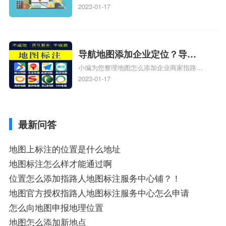
人位置、如何在地图，谷歌地图添加公司位
2023-01-17
置……、谷歌地图怎么添加路线、谷歌地图
怎么添加路线、谷歌地图怎么添加地点相关
地图标注知识，详情可查看下方正文！
导航地图添加企业定位？导航
小编为您整理地图怎么添加企业商家指路人
定位企业？
地图标注服务中心铺名称、地图怎么添加企
2023-01-17
业商家指路人地图标注服务中心铺名称、企
业如何添加自己的企业位置到GPS导航地图
不同的GPS导航厂商都要添加吗、地图如何
最新问答
添加企业、地图如何添加企业相关地图标注
知识，详情可查看下方正文！
地图上标注的位置是什么地址
地图标注怎么样才能通过啊
位置怎么添加指路人地图标注服务中心铺？！
地图官方授权指路人地图标注服务中心怎么申请
怎么向地图申报地理位置
地图怎么添加新地点