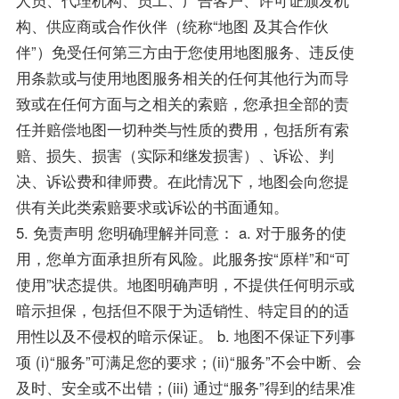
人员、代理机构、员工、广告客户、许可证颁发机
构、供应商或合作伙伴（统称“地图 及其合作伙
伴”）免受任何第三方由于您使用地图服务、违反使
用条款或与使用地图服务相关的任何其他行为而导
致或在任何方面与之相关的索赔，您承担全部的责
任并赔偿地图一切种类与性质的费用，包括所有索
赔、损失、损害（实际和继发损害）、诉讼、判
决、诉讼费和律师费。在此情况下，地图会向您提
供有关此类索赔要求或诉讼的书面通知。
5. 免责声明 您明确理解并同意： a. 对于服务的使
用，您单方面承担所有风险。此服务按“原样”和“可
使用”状态提供。地图明确声明，不提供任何明示或
暗示担保，包括但不限于为适销性、特定目的的适
用性以及不侵权的暗示保证。 b. 地图不保证下列事
项 (i)“服务”可满足您的要求；(ii)“服务”不会中断、会
及时、安全或不出错；(iii) 通过“服务”得到的结果准