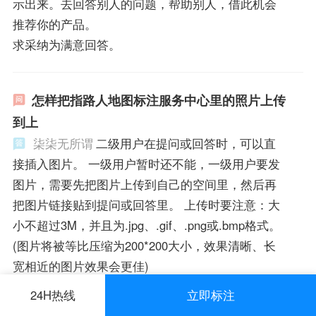
示出来。去回答别人的问题，帮助别人，借此机会
推荐你的产品。
求采纳为满意回答。
怎样把指路人地图标注服务中心里的照片上传
到上
柒柒无所谓
二级用户在提问或回答时，可以直
接插入图片。 一级用户暂时还不能，一级用户要发
图片，需要先把图片上传到自己的空间里，然后再
把图片链接贴到提问或回答里。 上传时要注意：大
小不超过3M，并且为.jpg、.gif、.png或.bmp格式。
(图片将被等比压缩为200*200大小，效果清晰、长
宽相近的图片效果会更佳)
萧逸童鞋
是个搜索引擎，通过进入各大网站及
24H热线
立即标注
网页，想要上传照片只能传到网站上或空间上