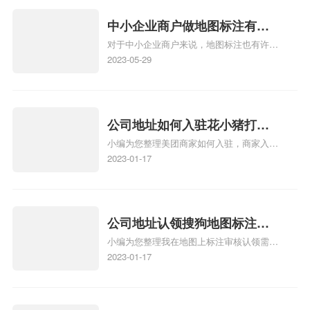
中小企业商户做地图标注有什
对于中小企业商户来说，地图标注也有许多
么好处
好处，包括：提高可见性和曝光率：通过在
2023-05-29
地图上标注商户的位置，可以增加商户的可
见性和曝光率。当潜在客户在地图上搜索相
关服务或产品时，能够快速找到标注的商户
位置，增加商户被发现的机会。方便客户导
公司地址如何入驻花小猪打车
航：地图标注可以帮助客户更容易地找到商
小编为您整理美团商家如何入驻，商家入驻
地图标记？指路人地图标注服
户的实际位置。特别是对于新客户或不熟悉
教程、商家如何入驻地图、如何入驻地:、
2023-01-17
务中心铺如何入驻花小猪打车
该地区的客户来说，地图标注可以提供明确
养殖营业执照如何入驻地图、家政公司如何
的导航指引，减少客户的迷路和浪费时间的
地图标记？
入驻美团相关地图标注知识，详情可查看下
可能性。增加客户信任和可靠性：地图标注
方正文！
可以向客户传达商户的存在和实体指路人地
公司地址认领搜狗地图标注多
图标注服务中心面的存在。对于一些客户来
小编为您整理我在地图上标注审核认领需要
说，实体指路人地
久审核？公司地址认领地图标
多久、我在地图上标注审核认领需要多久
2023-01-17
注多久审核？
y、我在地图上标注审核认领需要多久i、我
在地图上标注审核认领需要多久Y、搜狗地
图标注要多久才显示相关地图标注知识，详