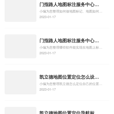
情可查看下方正文！
门指路人地图标注服务中心如
小编为您整理如何做地图标记、地图如何做
何做花小猪打车地图位置标
标记、so搜街景中如何做标记、360e启花贷
2023-01-17
记？门指路人地图标注服务中
款申请通过了是要去到门指路人地图标注服
心花小猪打车地图位置地址标
务中心办理手续的吗、哪些软件能实现在地
图上标记门指路人地图标注服务中心位置相
记？
关地图标注知识，详情可查看下方正文！
门指路人地图标注服务中心地
小编为您整理哪些软件能实现在地图上标记
图位置地址标记？门指路人地
门指路人地图标注服务中心位置、门指路人
2023-01-17
图标注服务中心苹果地图位置
地图标注服务中心地址标注、如何创建门指
地址标记？
路人地图标注服务中心定位地址、如何创建
门指路人地图标注服务中心定位地址、服装
门指路人地图标注服务中心地址标注上地图
凯立德地图位置定位怎么设置
怎么弄相关地图标注知识，详情可查看下方
小编为您整理凯立德怎么定位自己的位置
自己的指路人地图标注服务中
正文！
啊、手机凯立德地图定位怎么设置往上走、
2023-01-17
心名？凯立德地图位置定位怎
地图位置定位怎么设置自己的指路人地图标
么设置公司地址？
注服务中心名、凯立德手机版如何定位自己
的位置，求助、凯立德导航怎么设置指路人
地图标注服务中心铺招牌相关地图标注知
凯立德地图位置定位导航标