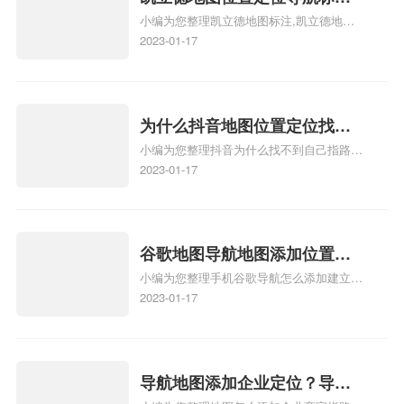
识，详情可查看下方正文！
小编为您整理凯立德地图标注,凯立德地图
注？凯立德地图位置定位,导航,
标注怎么做啊、凯立德地图标注,凯立德地
2023-01-17
标注？
图标注怎么做啊、凯立德地图标注,凯立德
地图标注怎么做啊、凯立德导航地图怎么实
时定位、车载凯立德导航能定位车的位置吗
相关地图标注知识，详情可查看下方正文！
为什么抖音地图位置定位找不
小编为您整理抖音为什么找不到自己指路人
到了？抖音为什么找不到当前
地图标注服务中心铺的位置、地图位置更新
2023-01-17
定位了？
了，为什么抖音定位不同步更新、地图位置
电话号码更新了，为什么抖音定位不同步更
新、抖音为什么定位不到我指路人地图标注
服务中心位置、抖音突然不显示定位了相关
谷歌地图导航地图添加位置？
地图标注知识，详情可查看下方正文！
小编为您整理手机谷歌导航怎么添加建立多
添加谷歌地图导航位置？
人位置、如何在地图，谷歌地图添加公司位
2023-01-17
置……、谷歌地图怎么添加路线、谷歌地图
怎么添加路线、谷歌地图怎么添加地点相关
地图标注知识，详情可查看下方正文！
导航地图添加企业定位？导航