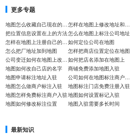
更多专题
地图怎么收藏自己现在的位
怎样在地图上修改地址和电
置
把位置信息设置在上的方法
话
怎么在地图上标注公司地址
怎样在地图上注册自己的位
如何定位公司在地图
置
怎么把厂地址加到地图
怎样把商店位置定位在地图
公司变迁如何在地图上改过
如何把店名添加在地图上
来
地图如何改自己店的名字
商铺免费添加地图入驻
地图申请标注地址入驻
公司如何在地图标注商户入
地图怎么做商户标注入驻
驻
地图标注门店免费注册入驻
地图怎样免费标注商户入驻
地图如何设置标记入驻
地图如何修改标注位置
地图入驻需要多长时间
最新知识