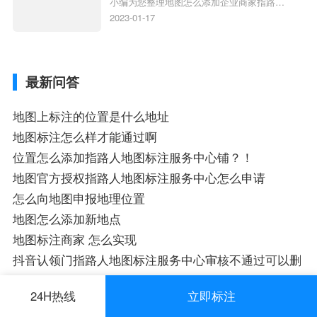
小编为您整理地图怎么添加企业商家指路人
定位企业？
地图标注服务中心铺名称、地图怎么添加企
2023-01-17
业商家指路人地图标注服务中心铺名称、企
业如何添加自己的企业位置到GPS导航地图
不同的GPS导航厂商都要添加吗、地图如何
最新问答
添加企业、地图如何添加企业相关地图标注
知识，详情可查看下方正文！
地图上标注的位置是什么地址
地图标注怎么样才能通过啊
位置怎么添加指路人地图标注服务中心铺？！
地图官方授权指路人地图标注服务中心怎么申请
怎么向地图申报地理位置
地图怎么添加新地点
地图标注商家 怎么实现
抖音认领门指路人地图标注服务中心审核不通过可以删
除不
24H热线
立即标注
企业商户名称可以修改吗