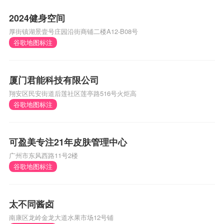
2024健身空间
厚街镇湖景壹号庄园沿街商铺二楼A12-B08号
谷歌地图标注
厦门君能科技有限公司
翔安区民安街道后莲社区莲亭路516号火炬高
谷歌地图标注
可盈美专注21年皮肤管理中心
广州市东风西路11号2楼
谷歌地图标注
太不同酱卤
南康区龙岭金龙大道水果市场12号铺