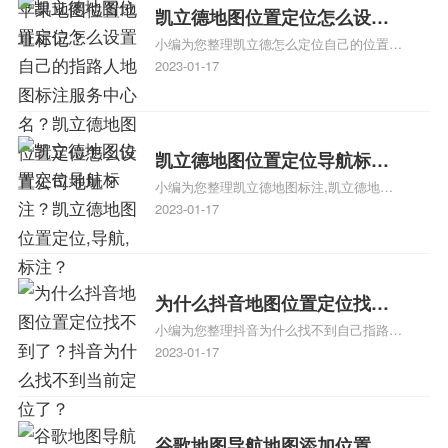
门指路人地图标注服务中心地址标注上地图
凯立德地图位置定位怎么设置
怎么弄相关地图标注知识，详情可查看下方
小编为您整理凯立德怎么定位自己的位置
自己的指路人地图标注服务中
正文！
啊、手机凯立德地图定位怎么设置往上走、
2023-01-17
心名？凯立德地图位置定位怎
地图位置定位怎么设置自己的指路人地图标
么设置公司地址？
注服务中心名、凯立德手机版如何定位自己
的位置，求助、凯立德导航怎么设置指路人
地图标注服务中心铺招牌相关地图标注知
凯立德地图位置定位导航标
识，详情可查看下方正文！
小编为您整理凯立德地图标注,凯立德地图
注？凯立德地图位置定位,导航,
标注怎么做啊、凯立德地图标注,凯立德地
2023-01-17
标注？
图标注怎么做啊、凯立德地图标注,凯立德
地图标注怎么做啊、凯立德导航地图怎么实
时定位、车载凯立德导航能定位车的位置吗
相关地图标注知识，详情可查看下方正文！
为什么抖音地图位置定位找不
小编为您整理抖音为什么找不到自己指路人
到了？抖音为什么找不到当前
地图标注服务中心铺的位置、地图位置更新
2023-01-17
定位了？
了，为什么抖音定位不同步更新、地图位置
电话号码更新了，为什么抖音定位不同步更
新、抖音为什么定位不到我指路人地图标注
服务中心位置、抖音突然不显示定位了相关
谷歌地图导航地图添加位置？