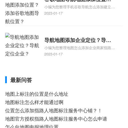
地图标注知识，详情可查看下方正文！
小编为您整理手机谷歌导航怎么添加建立多
添加谷歌地图导航位置？
人位置、如何在地图，谷歌地图添加公司位
2023-01-17
置……、谷歌地图怎么添加路线、谷歌地图
怎么添加路线、谷歌地图怎么添加地点相关
地图标注知识，详情可查看下方正文！
导航地图添加企业定位？导航
小编为您整理地图怎么添加企业商家指路人
定位企业？
地图标注服务中心铺名称、地图怎么添加企
2023-01-17
业商家指路人地图标注服务中心铺名称、企
业如何添加自己的企业位置到GPS导航地图
不同的GPS导航厂商都要添加吗、地图如何
最新问答
添加企业、地图如何添加企业相关地图标注
知识，详情可查看下方正文！
地图上标注的位置是什么地址
地图标注怎么样才能通过啊
位置怎么添加指路人地图标注服务中心铺？！
地图官方授权指路人地图标注服务中心怎么申请
怎么向地图申报地理位置