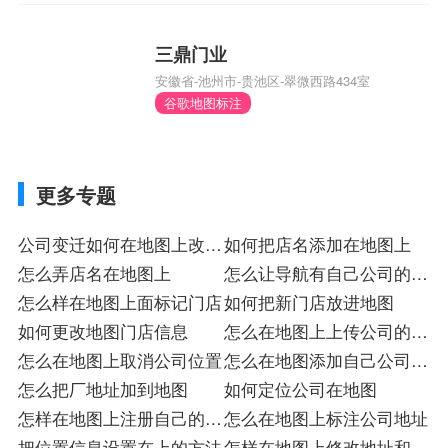
三鼎门业
安徽省-池州市-贵池区-翠微西路434室
谷歌地图标注
更多专题
公司变迁如何在地图上改过
如何把店名添加在地图上
来
怎么弄店名在地图上
怎么让导航有自己公司的名
怎么样在地图上面标记门店
字
如何把新门店放进地图
如何更改地图门店信息
怎么在地图上上传公司的位
怎么在地图上取消公司位置
置
怎么在地图添加自己公司名
怎么把厂地址加到地图
字
如何定位公司在地图
怎样在地图上注册自己的位
怎么在地图上标注公司地址
置
把位置信息设置在上的方法
怎样在地图上修改地址和电