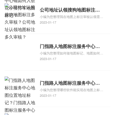
方正文！
可以向客户传达商户的存在和实体指路人地
公司地址认领搜狗地图标注多
图标注服务中心面的存在。对于一些客户来
小编为您整理我在地图上标注审核认领需要
说，实体指路人地
久审核？公司地址认领地图标
多久、我在地图上标注审核认领需要多久
2023-01-17
注多久审核？
y、我在地图上标注审核认领需要多久i、我
在地图上标注审核认领需要多久Y、搜狗地
图标注要多久才显示相关地图标注知识，详
情可查看下方正文！
门指路人地图标注服务中心如
小编为您整理如何做地图标记、地图如何做
何做花小猪打车地图位置标
标记、so搜街景中如何做标记、360e启花贷
2023-01-17
记？门指路人地图标注服务中
款申请通过了是要去到门指路人地图标注服
心花小猪打车地图位置地址标
务中心办理手续的吗、哪些软件能实现在地
图上标记门指路人地图标注服务中心位置相
记？
关地图标注知识，详情可查看下方正文！
门指路人地图标注服务中心地
小编为您整理哪些软件能实现在地图上标记
图位置地址标记？门指路人地
门指路人地图标注服务中心位置、门指路人
2023-01-17
图标注服务中心苹果地图位置
地图标注服务中心地址标注、如何创建门指
地址标记？
路人地图标注服务中心定位地址、如何创建
门指路人地图标注服务中心定位地址、服装