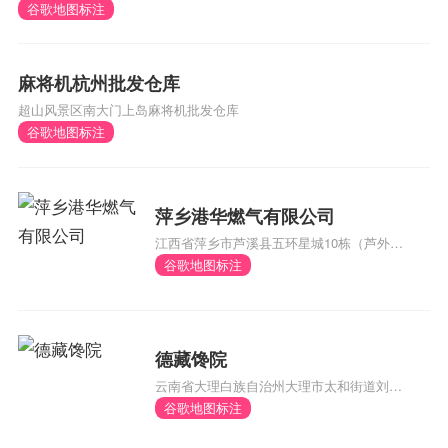
谷歌地图标注
麻将机杭州批发仓库
超山风景区南大门上岛麻将机批发仓库
谷歌地图标注
萍乡港华燃气有限公司
江西省萍乡市芦溪县五环星城10栋（芦外和
体育馆对面）
谷歌地图标注
德藏馋院
云南省大理白族自治州大理市太和街道刘官
厂村委会风阳邑村290号
谷歌地图标注