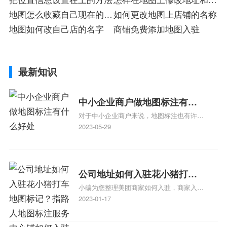
地图怎么收藏自己现在的位
话
如何更改地图上店铺的名称
置
地图如何改自己店的名字
商铺免费添加地图入驻
最新知识
中小企业商户做地图标注有什
对于中小企业商户来说，地图标注也有许多
么好处
好处，包括：提高可见性和曝光率：通过在
2023-05-29
地图上标注商户的位置，可以增加商户的可
见性和曝光率。当潜在客户在地图上搜索相
关服务或产品时，能够快速找到标注的商户
位置，增加商户被发现的机会。方便客户导
公司地址如何入驻花小猪打车
航：地图标注可以帮助客户更容易地找到商
小编为您整理美团商家如何入驻，商家入驻
地图标记？指路人地图标注服
户的实际位置。特别是对于新客户或不熟悉
教程、商家如何入驻地图、如何入驻地:、
2023-01-17
务中心铺如何入驻花小猪打车
该地区的客户来说，地图标注可以提供明确
养殖营业执照如何入驻地图、家政公司如何
的导航指引，减少客户的迷路和浪费时间的
地图标记？
入驻美团相关地图标注知识，详情可查看下
可能性。增加客户信任和可靠性：地图标注