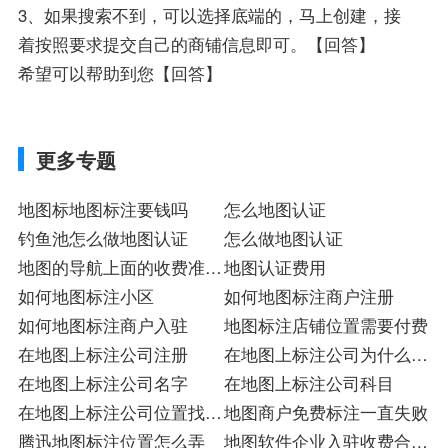
3、如果搜索不到，可以选择底端的，马上创建，接
着按照要求提交自己的商铺信息即可。【回答】
希望可以帮助到您【回答】
更多专题
地图标地图标注要钱吗
怎么地图认证
钓鱼池怎么做地图认证
怎么做地图认证
地图的导航上面的收费准确
地图认证费用
吗
如何地图标注小区
如何地图标注商户注册
如何地图标注商户入驻
地图标注店铺位置需要付费
在地图上标注公司注册
在地图上标注公司为什么不
在地图上标注公司名字
显示店
在地图上标注公司科目
在地图上标注公司位置找什
地图商户免费标注一直失败
么单位
腾迅地图标注位置怎么弄
地图软件企业入驻收费合理