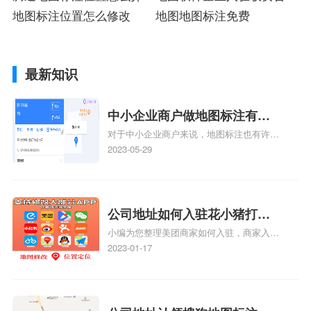
地图标注位置怎么修改
吗
地图地图标注免费
最新知识
中小企业商户做地图标注有什
对于中小企业商户来说，地图标注也有许多
么好处
好处，包括：提高可见性和曝光率：通过在
2023-05-29
地图上标注商户的位置，可以增加商户的可
见性和曝光率。当潜在客户在地图上搜索相
关服务或产品时，能够快速找到标注的商户
位置，增加商户被发现的机会。方便客户导
公司地址如何入驻花小猪打车
航：地图标注可以帮助客户更容易地找到商
小编为您整理美团商家如何入驻，商家入驻
地图标记？指路人地图标注服
户的实际位置。特别是对于新客户或不熟悉
教程、商家如何入驻地图、如何入驻地:、
2023-01-17
务中心铺如何入驻花小猪打车
该地区的客户来说，地图标注可以提供明确
养殖营业执照如何入驻地图、家政公司如何
的导航指引，减少客户的迷路和浪费时间的
地图标记？
入驻美团相关地图标注知识，详情可查看下
可能性。增加客户信任和可靠性：地图标注
方正文！
可以向客户传达商户的存在和实体指路人地