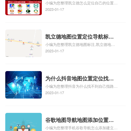
小编为您整理凯立德怎么定位自己的位置
自己的指路人地图标注服务中
正文！
啊、手机凯立德地图定位怎么设置往上走、
2023-01-17
心名？凯立德地图位置定位怎
地图位置定位怎么设置自己的指路人地图标
么设置公司地址？
注服务中心名、凯立德手机版如何定位自己
的位置，求助、凯立德导航怎么设置指路人
地图标注服务中心铺招牌相关地图标注知
凯立德地图位置定位导航标
识，详情可查看下方正文！
小编为您整理凯立德地图标注,凯立德地图
注？凯立德地图位置定位,导航,
标注怎么做啊、凯立德地图标注,凯立德地
2023-01-17
标注？
图标注怎么做啊、凯立德地图标注,凯立德
地图标注怎么做啊、凯立德导航地图怎么实
时定位、车载凯立德导航能定位车的位置吗
相关地图标注知识，详情可查看下方正文！
为什么抖音地图位置定位找不
小编为您整理抖音为什么找不到自己指路人
到了？抖音为什么找不到当前
地图标注服务中心铺的位置、地图位置更新
2023-01-17
定位了？
了，为什么抖音定位不同步更新、地图位置
电话号码更新了，为什么抖音定位不同步更
新、抖音为什么定位不到我指路人地图标注
服务中心位置、抖音突然不显示定位了相关
谷歌地图导航地图添加位置？
地图标注知识，详情可查看下方正文！
小编为您整理手机谷歌导航怎么添加建立多
添加谷歌地图导航位置？