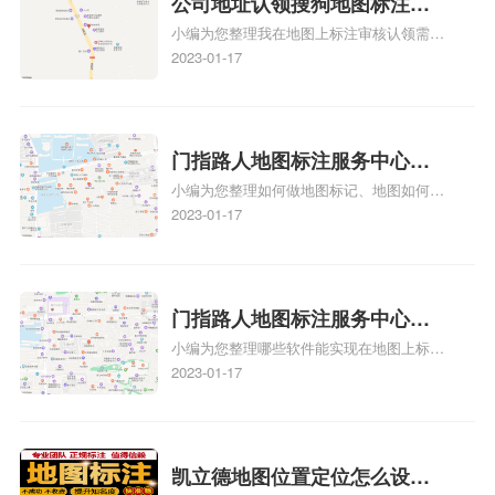
公司地址认领搜狗地图标注多
图标注服务中心面的存在。对于一些客户来
小编为您整理我在地图上标注审核认领需要
说，实体指路人地
久审核？公司地址认领地图标
多久、我在地图上标注审核认领需要多久
2023-01-17
注多久审核？
y、我在地图上标注审核认领需要多久i、我
在地图上标注审核认领需要多久Y、搜狗地
图标注要多久才显示相关地图标注知识，详
情可查看下方正文！
门指路人地图标注服务中心如
小编为您整理如何做地图标记、地图如何做
何做花小猪打车地图位置标
标记、so搜街景中如何做标记、360e启花贷
2023-01-17
记？门指路人地图标注服务中
款申请通过了是要去到门指路人地图标注服
心花小猪打车地图位置地址标
务中心办理手续的吗、哪些软件能实现在地
图上标记门指路人地图标注服务中心位置相
记？
关地图标注知识，详情可查看下方正文！
门指路人地图标注服务中心地
小编为您整理哪些软件能实现在地图上标记
图位置地址标记？门指路人地
门指路人地图标注服务中心位置、门指路人
2023-01-17
图标注服务中心苹果地图位置
地图标注服务中心地址标注、如何创建门指
地址标记？
路人地图标注服务中心定位地址、如何创建
门指路人地图标注服务中心定位地址、服装
门指路人地图标注服务中心地址标注上地图
凯立德地图位置定位怎么设置
怎么弄相关地图标注知识，详情可查看下方