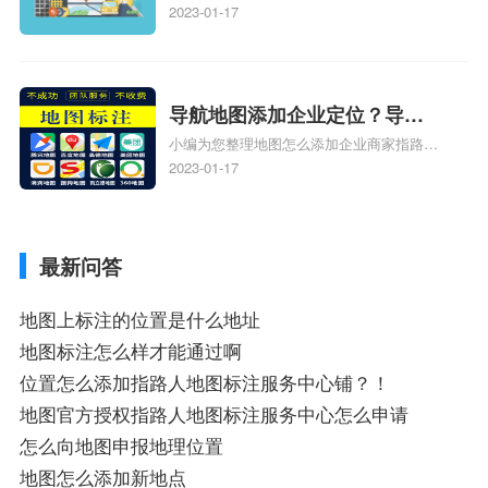
人位置、如何在地图，谷歌地图添加公司位
2023-01-17
置……、谷歌地图怎么添加路线、谷歌地图
怎么添加路线、谷歌地图怎么添加地点相关
地图标注知识，详情可查看下方正文！
导航地图添加企业定位？导航
小编为您整理地图怎么添加企业商家指路人
定位企业？
地图标注服务中心铺名称、地图怎么添加企
2023-01-17
业商家指路人地图标注服务中心铺名称、企
业如何添加自己的企业位置到GPS导航地图
不同的GPS导航厂商都要添加吗、地图如何
最新问答
添加企业、地图如何添加企业相关地图标注
知识，详情可查看下方正文！
地图上标注的位置是什么地址
地图标注怎么样才能通过啊
位置怎么添加指路人地图标注服务中心铺？！
地图官方授权指路人地图标注服务中心怎么申请
怎么向地图申报地理位置
地图怎么添加新地点