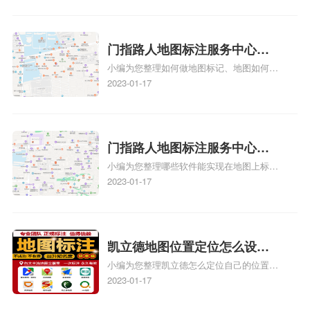
在地图上标注审核认领需要多久Y、搜狗地
图标注要多久才显示相关地图标注知识，详
情可查看下方正文！
门指路人地图标注服务中心如
小编为您整理如何做地图标记、地图如何做
何做花小猪打车地图位置标
标记、so搜街景中如何做标记、360e启花贷
2023-01-17
记？门指路人地图标注服务中
款申请通过了是要去到门指路人地图标注服
心花小猪打车地图位置地址标
务中心办理手续的吗、哪些软件能实现在地
图上标记门指路人地图标注服务中心位置相
记？
关地图标注知识，详情可查看下方正文！
门指路人地图标注服务中心地
小编为您整理哪些软件能实现在地图上标记
图位置地址标记？门指路人地
门指路人地图标注服务中心位置、门指路人
2023-01-17
图标注服务中心苹果地图位置
地图标注服务中心地址标注、如何创建门指
地址标记？
路人地图标注服务中心定位地址、如何创建
门指路人地图标注服务中心定位地址、服装
门指路人地图标注服务中心地址标注上地图
凯立德地图位置定位怎么设置
怎么弄相关地图标注知识，详情可查看下方
小编为您整理凯立德怎么定位自己的位置
自己的指路人地图标注服务中
正文！
啊、手机凯立德地图定位怎么设置往上走、
2023-01-17
心名？凯立德地图位置定位怎
地图位置定位怎么设置自己的指路人地图标