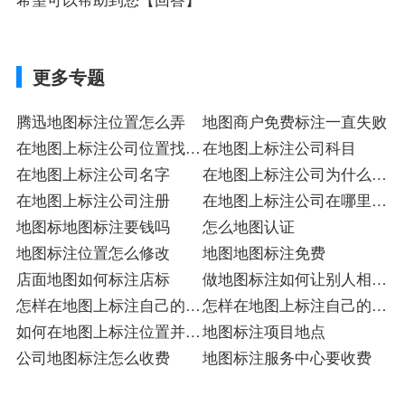
更多专题
腾迅地图标注位置怎么弄
地图商户免费标注一直失败
在地图上标注公司位置找什
在地图上标注公司科目
么单位
在地图上标注公司名字
在地图上标注公司为什么不
在地图上标注公司注册
显示店
在地图上标注公司在哪里入
地图标地图标注要钱吗
驻
怎么地图认证
地图标注位置怎么修改
地图地图标注免费
店面地图如何标注店标
做地图标注如何让别人相信
怎样在地图上标注自己的店
入驻
怎样在地图上标注自己的店
铺多少钱
如何在地图上标注位置并颜
铺地图
地图标注项目地点
色表示
公司地图标注怎么收费
地图标注服务中心要收费