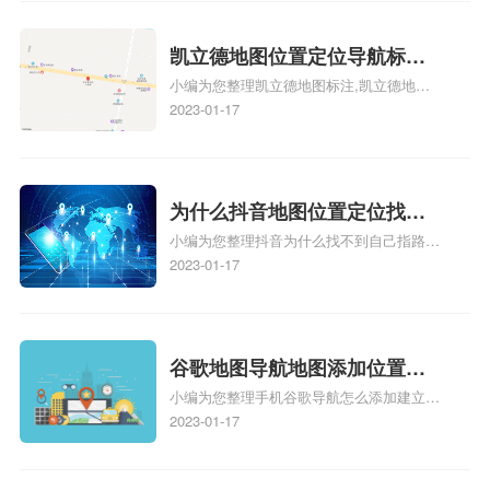
么设置公司地址？
注服务中心名、凯立德手机版如何定位自己
的位置，求助、凯立德导航怎么设置指路人
地图标注服务中心铺招牌相关地图标注知
凯立德地图位置定位导航标
识，详情可查看下方正文！
小编为您整理凯立德地图标注,凯立德地图
注？凯立德地图位置定位,导航,
标注怎么做啊、凯立德地图标注,凯立德地
2023-01-17
标注？
图标注怎么做啊、凯立德地图标注,凯立德
地图标注怎么做啊、凯立德导航地图怎么实
时定位、车载凯立德导航能定位车的位置吗
相关地图标注知识，详情可查看下方正文！
为什么抖音地图位置定位找不
小编为您整理抖音为什么找不到自己指路人
到了？抖音为什么找不到当前
地图标注服务中心铺的位置、地图位置更新
2023-01-17
定位了？
了，为什么抖音定位不同步更新、地图位置
电话号码更新了，为什么抖音定位不同步更
新、抖音为什么定位不到我指路人地图标注
服务中心位置、抖音突然不显示定位了相关
谷歌地图导航地图添加位置？
地图标注知识，详情可查看下方正文！
小编为您整理手机谷歌导航怎么添加建立多
添加谷歌地图导航位置？
人位置、如何在地图，谷歌地图添加公司位
2023-01-17
置……、谷歌地图怎么添加路线、谷歌地图
怎么添加路线、谷歌地图怎么添加地点相关