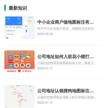
最新知识
中小企业商户做地图标注有什
对于中小企业商户来说，地图标注也有许多
么好处
好处，包括：提高可见性和曝光率：通过在
2023-05-29
地图上标注商户的位置，可以增加商户的可
见性和曝光率。当潜在客户在地图上搜索相
关服务或产品时，能够快速找到标注的商户
位置，增加商户被发现的机会。方便客户导
公司地址如何入驻花小猪打车
航：地图标注可以帮助客户更容易地找到商
小编为您整理美团商家如何入驻，商家入驻
地图标记？指路人地图标注服
户的实际位置。特别是对于新客户或不熟悉
教程、商家如何入驻地图、如何入驻地:、
2023-01-17
务中心铺如何入驻花小猪打车
该地区的客户来说，地图标注可以提供明确
养殖营业执照如何入驻地图、家政公司如何
的导航指引，减少客户的迷路和浪费时间的
地图标记？
入驻美团相关地图标注知识，详情可查看下
可能性。增加客户信任和可靠性：地图标注
方正文！
可以向客户传达商户的存在和实体指路人地
公司地址认领搜狗地图标注多
图标注服务中心面的存在。对于一些客户来
小编为您整理我在地图上标注审核认领需要
说，实体指路人地
久审核？公司地址认领地图标
多久、我在地图上标注审核认领需要多久
2023-01-17
注多久审核？
y、我在地图上标注审核认领需要多久i、我