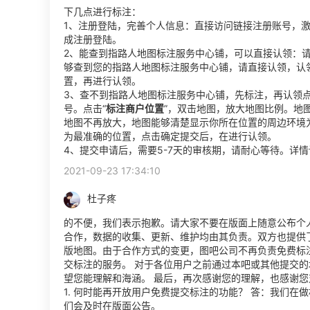
下几点进行标注：
1、注册登陆，完善个人信息：直接访问链接注册账号，激
成注册登陆。
2、能查到指路人地图标注服务中心铺，可以直接认领：
够查到您的指路人地图标注服务中心铺，请直接认领，认
置，再进行认领。
3、查不到指路人地图标注服务中心铺，先标注，再认领点
号。点击“
标注商户位置
”，双击地图，放大地图比例。地
地图不再放大，地图能够清楚显示你所在位置的周边环境
为最准确的位置，点击确定提交后，在进行认领。
4、提交申请后，需要5-7天的审核期，请耐心等待。详
2021-09-23 17:34:10
杜子疼
的不便，我们表示抱歉。请大家不要在版面上随意公布个人/
合作，数据的收集、更新、维护均由其负责。双方也提供了
版地图。由于合作方式的变更，图吧公司不再负责免费标
交标注的服务。 对于各位用户之前通过本吧或其他提交
望您能理解和海涵。 最后，再次感谢您的理解，也感谢您对
1. 何时能再开放用户免费提交标注的功能？ 答：我们
们会及时在版面公告。