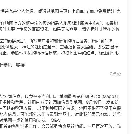
活并完善个人信息；或通过地图主页右上角点击“商户免费标注”完
请在地图上方的框中输入您的指路人地图标注服务中心铺，如果能
领时需要上传您的证照资质。如果无法查到，请先标注其所在的位
击“我要标注”，填写商户名称和精确的地址位置，精确到门牌
图比例越大，标注的准确度越高。需要放到最大层级，即双击鼠标
为止。参照你周边的地标性建筑，拖拽地图中的红点，标注到你认
情请参见：链接
0点赞
公司信息，以免被不当利用。 地图最初是和图吧公司(Mapbar)
多种和手段，让用户方便的添加信息到地图。8月18日，发布新
注回帖的整理收集。 出于种种原因的考虑，地图不得不暂停用户提
的地点信息，可能部分未能收录到地图中，对此我们表示抱歉，并希
地图一贯的使用和支持。 Q&A:
在做相关的各种准备工作，会尝试尽快恢复该功能。一旦再次开放，我