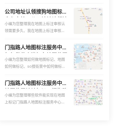
便客户导航：地图标注可以帮助客户
何入驻地:、养殖营业执照如何入驻地
更容易地找到商户的实际位置。特别
图、家政公司如何入驻美团相关地图
公司地址认领搜狗地图标注
是对于新客户或不熟悉该地区的客户
标注知识，详情可查看下方正文！
多久审核？公司地址认领地
来说，地图标注可以提供明确的导航
小编为您整理我在地图上标注审核认
图标注多久审核？
指引，减少客户的迷路和浪费时间的
领需要多久、我在地图上标注审核认
可能性。增加客户信任和可靠性：地
领需要多久y、我在地图上标注审核认
图标注可以向客户传达商户的存在和
领需要多久i、我在地图上标注审核认
门指路人地图标注服务中心
实体指路人地图标注服务中心面的存
领需要多久Y、搜狗地图标注要多久才
如何做花小猪打车地图位置
在。对于一些客户来说，实体指路人
显示相关地图标注知识，详情可查看
小编为您整理如何做地图标记、地图
标记？门指路人地图标注服
地
下方正文！
如何做标记、so搜街景中如何做标
务中心花小猪打车地图位置
记、360e启花贷款申请通过了是要去
地址标记？
到门指路人地图标注服务中心办理手
门指路人地图标注服务中心
续的吗、哪些软件能实现在地图上标
地图位置地址标记？门指路
记门指路人地图标注服务中心位置相
小编为您整理哪些软件能实现在地图
人地图标注服务中心苹果地
关地图标注知识，详情可查看下方正
上标记门指路人地图标注服务中心位
图位置地址标记？
文！
置、门指路人地图标注服务中心地址
标注、如何创建门指路人地图标注服
务中心定位地址、如何创建门指路人
地图标注服务中心定位地址、服装门