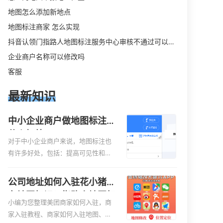
地图怎么添加新地点
地图标注商家 怎么实现
抖音认领门指路人地图标注服务中心审核不通过可以删除不
企业商户名称可以修改吗
客服
最新知识
中小企业商户做地图标注有
什么好处
对于中小企业商户来说，地图标注也
有许多好处，包括：提高可见性和曝
光率：通过在地图上标注商户的位
置，可以增加商户的可见性和曝光
公司地址如何入驻花小猪打
率。当潜在客户在地图上搜索相关服
车地图标记？指路人地图标
务或产品时，能够快速找到标注的商
小编为您整理美团商家如何入驻，商
注服务中心铺如何入驻花小
户位置，增加商户被发现的机会。方
家入驻教程、商家如何入驻地图、如
猪打车地图标记？