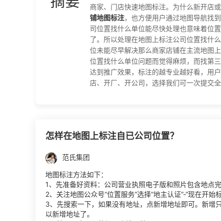
摘要
商家、门店快速地图标注。为什么新开店或
铺地图标注
，也方便用户通过地图导航找到
司位置找什么单位能尽快处理也意味着位置
了。所以处理在地图上标注公司位置找什么
位未能尽早解决那么商家店铺在主流地图上
位置找什么单位问题而觉得麻烦，而找第三
达到推广效果，标注的越专业越好看，用户
店、开厂、开公司，选择我们可一次提交全网地图标
怎样在地图上标注自已公司位置？
范氏集团
地图标注方法如下：
1、先准备好资料：公司营业执照电子版和照片包含地点
2、关注地图公众号“位置服务”选择“地主认证”-“现在开始
3、先搜索一下，如果没有地址，点新增地址即可。新增
以新增地址了。