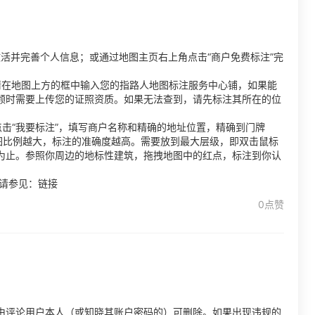
活并完善个人信息；或通过地图主页右上角点击“商户免费标注”完
请在地图上方的框中输入您的指路人地图标注服务中心铺，如果能
领时需要上传您的证照资质。如果无法查到，请先标注其所在的位
击“我要标注”，填写商户名称和精确的地址位置，精确到门牌
图比例越大，标注的准确度越高。需要放到最大层级，即双击鼠标
为止。参照你周边的地标性建筑，拖拽地图中的红点，标注到你认
情请参见：链接
0点赞
由评论用户本人（或知晓其账户密码的）可删除。如果出现违规的