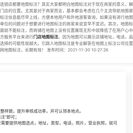
连锁店都要地图标注？其实大家都明白地图标注对于现在商家的意义，解
门店的位置。尤其是对于商家而言，基本都会考虑在几个主流导航地图甚
标注信息能尽早上线，方便本地用户和外地游客查询，如果没有进行地图
单位的问题对于想要进行地图标注的商家来说宜早不宜迟。其次，地图标
面就不能标注，而商铺在地图上没有位置展现无形中就降低了在用户心中
方服务平台来进行
门店地图标注
。因为地图可以展示店铺地址，电话，品
选择的可能性就越大。引路人地图标注是专业解答在地图上标注公司位置
注，长期有效！ 发布时间：2021-11-30 10:27:26
完整样貌，提升审核成功率，并可认领本地点。
标注”即可；
只需要提供地图选点，地址，类型，电话，照片，营业执照，就可