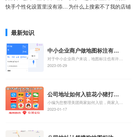
面
快手个性化设置里没有添加
名称
为什么上搜索不了我的店铺
店铺
最新知识
中小企业商户做地图标注有什
对于中小企业商户来说，地图标注也有许多
么好处
好处，包括：提高可见性和曝光率：通过在
2023-05-29
地图上标注商户的位置，可以增加商户的可
见性和曝光率。当潜在客户在地图上搜索相
关服务或产品时，能够快速找到标注的商户
位置，增加商户被发现的机会。方便客户导
公司地址如何入驻花小猪打车
航：地图标注可以帮助客户更容易地找到商
小编为您整理美团商家如何入驻，商家入驻
地图标记？指路人地图标注服
户的实际位置。特别是对于新客户或不熟悉
教程、商家如何入驻地图、如何入驻地:、
2023-01-17
务中心铺如何入驻花小猪打车
该地区的客户来说，地图标注可以提供明确
养殖营业执照如何入驻地图、家政公司如何
的导航指引，减少客户的迷路和浪费时间的
地图标记？
入驻美团相关地图标注知识，详情可查看下
可能性。增加客户信任和可靠性：地图标注
方正文！
可以向客户传达商户的存在和实体指路人地