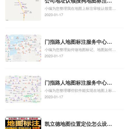
公司地址认领搜狗地图标注多
图标注服务中心面的存在。对于一些客户来
小编为您整理我在地图上标注审核认领需要
说，实体指路人地
久审核？公司地址认领地图标
多久、我在地图上标注审核认领需要多久
2023-01-17
注多久审核？
y、我在地图上标注审核认领需要多久i、我
在地图上标注审核认领需要多久Y、搜狗地
图标注要多久才显示相关地图标注知识，详
情可查看下方正文！
门指路人地图标注服务中心如
小编为您整理如何做地图标记、地图如何做
何做花小猪打车地图位置标
标记、so搜街景中如何做标记、360e启花贷
2023-01-17
记？门指路人地图标注服务中
款申请通过了是要去到门指路人地图标注服
心花小猪打车地图位置地址标
务中心办理手续的吗、哪些软件能实现在地
图上标记门指路人地图标注服务中心位置相
记？
关地图标注知识，详情可查看下方正文！
门指路人地图标注服务中心地
小编为您整理哪些软件能实现在地图上标记
图位置地址标记？门指路人地
门指路人地图标注服务中心位置、门指路人
2023-01-17
图标注服务中心苹果地图位置
地图标注服务中心地址标注、如何创建门指
地址标记？
路人地图标注服务中心定位地址、如何创建
门指路人地图标注服务中心定位地址、服装
门指路人地图标注服务中心地址标注上地图
凯立德地图位置定位怎么设置
怎么弄相关地图标注知识，详情可查看下方