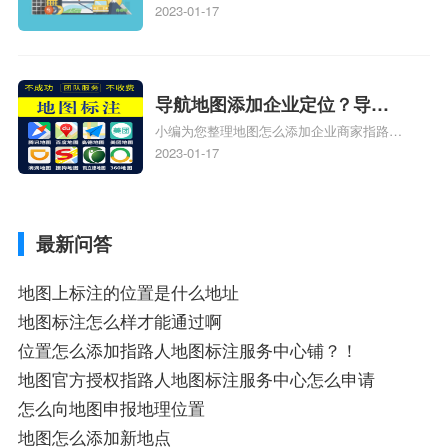
人位置、如何在地图，谷歌地图添加公司位
2023-01-17
置……、谷歌地图怎么添加路线、谷歌地图
怎么添加路线、谷歌地图怎么添加地点相关
地图标注知识，详情可查看下方正文！
导航地图添加企业定位？导航
小编为您整理地图怎么添加企业商家指路人
定位企业？
地图标注服务中心铺名称、地图怎么添加企
2023-01-17
业商家指路人地图标注服务中心铺名称、企
业如何添加自己的企业位置到GPS导航地图
不同的GPS导航厂商都要添加吗、地图如何
最新问答
添加企业、地图如何添加企业相关地图标注
知识，详情可查看下方正文！
地图上标注的位置是什么地址
地图标注怎么样才能通过啊
位置怎么添加指路人地图标注服务中心铺？！
地图官方授权指路人地图标注服务中心怎么申请
怎么向地图申报地理位置
地图怎么添加新地点