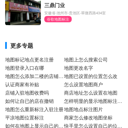
三鼎门业
安徽省-池州市-贵池区-翠微西路434室
谷歌地图标注
更多专题
地图标记地点更名注册
地图上怎么搜索公司
地图登录入口在哪
地图更改名字
地图怎么添加二楼的店铺位
地图已设置的位置怎么改
置
认证商家有补贴
怎么设置地图商户
店铺入驻地图收费吗
商店地址怎么设置在地图
如何让自已的店在撤销
怎样明显的显示地图标注入
地图怎么重新标注入驻注册
驻注册
地图地点标注图片
平凉地图位置标注
商家怎么修改地图坐标
如何在地图上显示自己的店
快手里怎么设置自己的位置