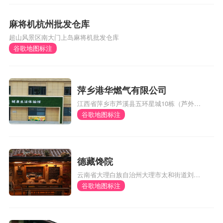
麻将机杭州批发仓库
超山风景区南大门上岛麻将机批发仓库
谷歌地图标注
萍乡港华燃气有限公司
江西省萍乡市芦溪县五环星城10栋（芦外和
体育馆对面）
谷歌地图标注
德藏馋院
云南省大理白族自治州大理市太和街道刘官
厂村委会风阳邑村290号
谷歌地图标注