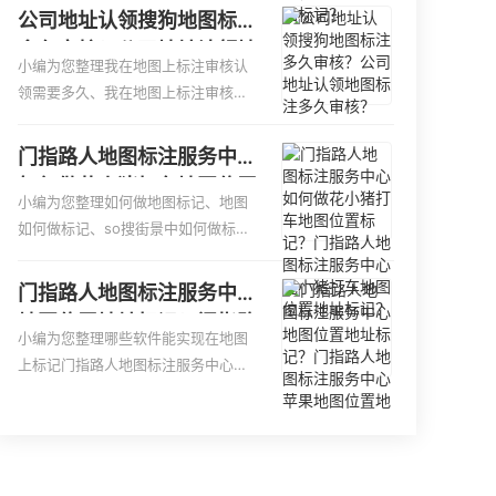
更容易地找到商户的实际位置。特别
图、家政公司如何入驻美团相关地图
公司地址认领搜狗地图标注
是对于新客户或不熟悉该地区的客户
标注知识，详情可查看下方正文！
多久审核？公司地址认领地
来说，地图标注可以提供明确的导航
小编为您整理我在地图上标注审核认
图标注多久审核？
指引，减少客户的迷路和浪费时间的
领需要多久、我在地图上标注审核认
可能性。增加客户信任和可靠性：地
领需要多久y、我在地图上标注审核认
图标注可以向客户传达商户的存在和
领需要多久i、我在地图上标注审核认
门指路人地图标注服务中心
实体指路人地图标注服务中心面的存
领需要多久Y、搜狗地图标注要多久才
如何做花小猪打车地图位置
在。对于一些客户来说，实体指路人
显示相关地图标注知识，详情可查看
小编为您整理如何做地图标记、地图
标记？门指路人地图标注服
地
下方正文！
如何做标记、so搜街景中如何做标
务中心花小猪打车地图位置
记、360e启花贷款申请通过了是要去
地址标记？
到门指路人地图标注服务中心办理手
门指路人地图标注服务中心
续的吗、哪些软件能实现在地图上标
地图位置地址标记？门指路
记门指路人地图标注服务中心位置相
小编为您整理哪些软件能实现在地图
人地图标注服务中心苹果地
关地图标注知识，详情可查看下方正
上标记门指路人地图标注服务中心位
图位置地址标记？
文！
置、门指路人地图标注服务中心地址
标注、如何创建门指路人地图标注服
务中心定位地址、如何创建门指路人
地图标注服务中心定位地址、服装门