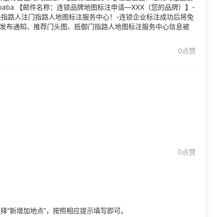
alibaba 【邮件名称：连锁品牌地图标注申请—XXX（您的品牌）】-
快指路人注门指路人地图标注服务中心！-连锁企业标注成功后将免
、发布通知、推荐门头图、抵御门指路人地图标注服务中心信息被
0点赞
0点赞
择“新增加地点”，按照相应提示填写即可。