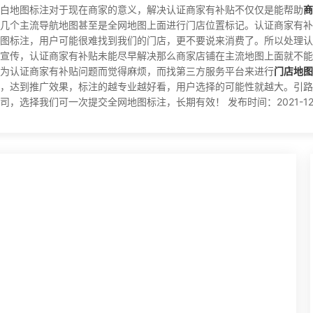
白地图标注对于现在商家的意义，解决认证商家有补贴不仅仅是能帮助
商
几个主流导航地图甚至是全网地图上面进行门店位置标记。认证商家有补
图标注，用户可能很难找到我们的门店，更不要说来消费了。所以处理认
宣传，认证商家有补贴未能尽早解决那么商家店铺在主流地图上面就不能
为认证商家有补贴问题而觉得麻烦，而找第三方服务平台来进行
门店地图
，达到推广效果，标注的越专业越好看，用户选择的可能性就越大。引路
择我们可一次提交全网地图标注，长期有效！ 发布时间：2021-12-07 