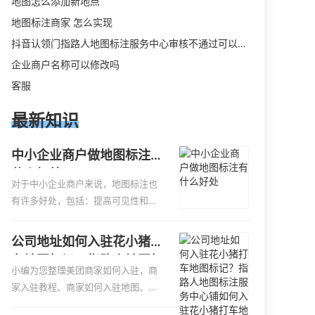
地图怎么添加新地点
地图标注商家 怎么实现
抖音认领门指路人地图标注服务中心审核不通过可以删除不
企业商户名称可以修改吗
客服
最新知识
中小企业商户做地图标注有
什么好处
对于中小企业商户来说，地图标注也
有许多好处，包括：提高可见性和曝
光率：通过在地图上标注商户的位
置，可以增加商户的可见性和曝光
公司地址如何入驻花小猪打
率。当潜在客户在地图上搜索相关服
车地图标记？指路人地图标
务或产品时，能够快速找到标注的商
小编为您整理美团商家如何入驻，商
注服务中心铺如何入驻花小
户位置，增加商户被发现的机会。方
家入驻教程、商家如何入驻地图、如
猪打车地图标记？
便客户导航：地图标注可以帮助客户
何入驻地:、养殖营业执照如何入驻地