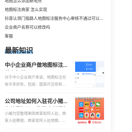
地图怎么添加新地点
地图标注商家 怎么实现
抖音认领门指路人地图标注服务中心审核不通过可以删除不
企业商户名称可以修改吗
客服
最新知识
中小企业商户做地图标注有
什么好处
对于中小企业商户来说，地图标注也
有许多好处，包括：提高可见性和曝
光率：通过在地图上标注商户的位
置，可以增加商户的可见性和曝光
公司地址如何入驻花小猪打
率。当潜在客户在地图上搜索相关服
车地图标记？指路人地图标
务或产品时，能够快速找到标注的商
小编为您整理美团商家如何入驻，商
注服务中心铺如何入驻花小
户位置，增加商户被发现的机会。方
家入驻教程、商家如何入驻地图、如
猪打车地图标记？
便客户导航：地图标注可以帮助客户
何入驻地:、养殖营业执照如何入驻地