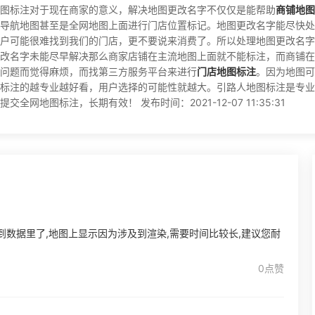
图标注对于现在商家的意义，解决地图更改名字不仅仅是能帮助
商铺地图
导航地图甚至是全网地图上面进行门店位置标记。地图更改名字能尽快处
户可能很难找到我们的门店，更不要说来消费了。所以处理地图更改名字
改名字未能尽早解决那么商家店铺在主流地图上面就不能标注，而商铺在
问题而觉得麻烦，而找第三方服务平台来进行
门店地图标注
。因为地图可
标注的越专业越好看，用户选择的可能性就越大。引路人地图标注是专业
网地图标注，长期有效！ 发布时间：2021-12-07 11:35:31
到数据里了,地图上显示因为涉及到渲染,需要时间比较长,建议您耐
0点赞