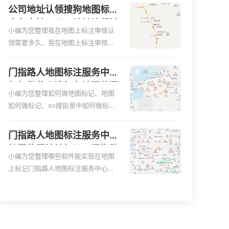
更容易地找到商户的实际位置。特别
图、家政公司如何入驻美团相关地图
公司地址认领搜狗地图标注
是对于新客户或不熟悉该地区的客户
标注知识，详情可查看下方正文！
多久审核？公司地址认领地
来说，地图标注可以提供明确的导航
小编为您整理我在地图上标注审核认
图标注多久审核？
指引，减少客户的迷路和浪费时间的
领需要多久、我在地图上标注审核认
可能性。增加客户信任和可靠性：地
领需要多久y、我在地图上标注审核认
图标注可以向客户传达商户的存在和
领需要多久i、我在地图上标注审核认
门指路人地图标注服务中心
实体指路人地图标注服务中心面的存
领需要多久Y、搜狗地图标注要多久才
如何做花小猪打车地图位置
在。对于一些客户来说，实体指路人
显示相关地图标注知识，详情可查看
小编为您整理如何做地图标记、地图
标记？门指路人地图标注服
地
下方正文！
如何做标记、so搜街景中如何做标
务中心花小猪打车地图位置
记、360e启花贷款申请通过了是要去
地址标记？
到门指路人地图标注服务中心办理手
门指路人地图标注服务中心
续的吗、哪些软件能实现在地图上标
地图位置地址标记？门指路
记门指路人地图标注服务中心位置相
小编为您整理哪些软件能实现在地图
人地图标注服务中心苹果地
关地图标注知识，详情可查看下方正
上标记门指路人地图标注服务中心位
图位置地址标记？
文！
置、门指路人地图标注服务中心地址
标注、如何创建门指路人地图标注服
务中心定位地址、如何创建门指路人
地图标注服务中心定位地址、服装门